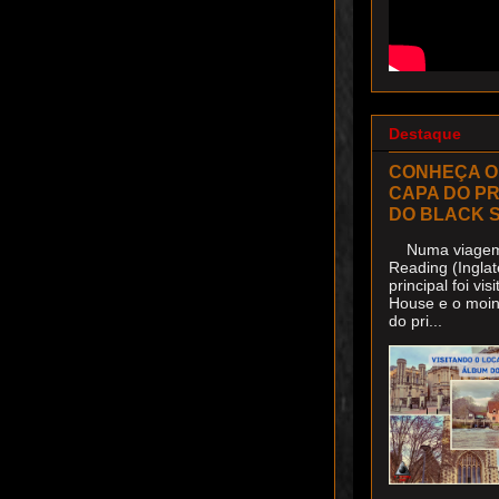
Destaque
CONHEÇA O
CAPA DO P
DO BLACK 
Numa viagem 
Reading (Inglat
principal foi v
House e o moin
do pri...