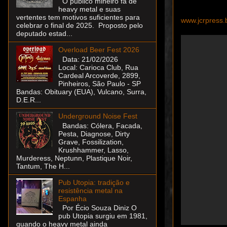
O público mineiro fã de
heavy metal e suas
vertentes tem motivos suficientes para
www.jcrpress.
celebrar o final de 2025. Proposto pelo
deputado estad...
Overload Beer Fest 2026
Data: 21/02/2026
Local: Carioca Club, Rua
Cardeal Arcoverde, 2899,
Pinheiros, São Paulo - SP
Bandas: Obituary (EUA), Vulcano, Surra,
D.E.R...
Underground Noise Fest
Bandas: Cólera, Facada,
Pesta, Diagnose, Dirty
Grave, Fossilization,
Krushhammer, Lasso,
Murderess, Neptunn, Plastique Noir,
Tantum, The H...
Pub Utopia: tradição e
resistência metal na
Espanha
Por Écio Souza Diniz O
pub Utopia surgiu em 1981,
quando o heavy metal ainda