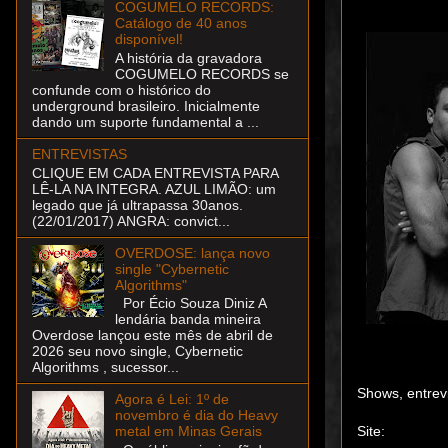
COGUMELO RECORDS:
Catálogo de 40 anos
disponível!
A história da gravadora
COGUMELO RECORDS se
confunde com o histórico do
underground brasileiro. Inicialmente
dando um suporte fundamental a ...
ENTREVISTAS
CLIQUE EM CADA ENTREVISTA PARA
LÊ-LA NA INTEGRA. AZUL LIMÃO: um
legado que já ultrapassa 30anos.
(22/01/2017) ANGRA: convict...
OVERDOSE: lança novo
single "Cybernetic
Algorithms"
Por Écio Souza Diniz A
lendária banda mineira
Overdose lançou este mês de abril de
2026 seu novo single, Cybernetic
Algorithms , sucessor...
Shows, entrev
Agora é Lei: 1º de
novembro é dia do Heavy
Site:
metal em Minas Gerais