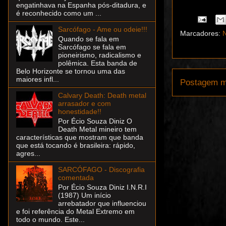
engatinhava na Espanha pós-ditadura, e
é reconhecido como um ...
Sarcófago - Ame ou odeie!!!
Marcadores:
N
Quando se fala em
Sarcófago se fala em
pioneirismo, radicalismo e
polêmica. Esta banda de
Belo Horizonte se tornou uma das
maiores infl...
Postagem m
Calvary Death: Death metal
arrasador e com
honestidade!!
Por Écio Souza Diniz O
Death Metal mineiro tem
características que mostram que banda
que está tocando é brasileira: rápido,
agres...
SARCÓFAGO - Discografia
comentada
Por Écio Souza Diniz I.N.R.I
(1987) Um início
arrebatador que influenciou
e foi referência do Metal Extremo em
todo o mundo. Este...