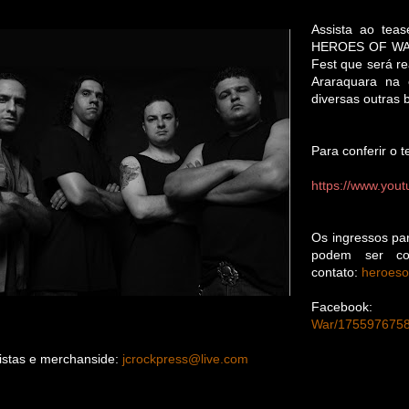
Assista ao tea
HEROES OF WAR 
Fest que será r
Araraquara na 
diversas outras 
Para conferir o 
https://www.yo
Os ingressos pa
podem ser co
contato:
heroes
Facebook
War/175597675
istas e merchanside:
jcrockpress@live.com