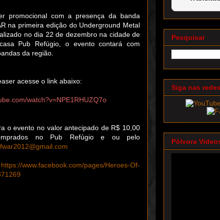
ser promocional com a presença da banda
na primeira edição do Underground Metal
ealizado no dia 22 de dezembro na cidade de
Pesquisar
casa Pub Refúgio, o evento contará com
bandas da região.
teaser acesse o link abaixo:
Siga nas rede
utube.com/watch?v=NPE1RHUZQ7o
ra o evento no valor antecipado de R$ 10,00
mprados no Pub Refúgio e ou pelo
Pólvora Video
ofwar2012@gmail.com
:
https://www.facebook.com/pages/Heroes-Of-
871269