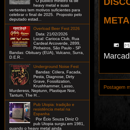
DISC
O público mineiro fã de
heavy metal e suas
vertentes tem motivos suficientes para
celebrar o final de 2025. Proposto pelo
META
deputado estad...
Overload Beer Fest 2026
Data: 21/02/2026
Local: Carioca Club, Rua
Cardeal Arcoverde, 2899,
Pinheiros, São Paulo - SP
Bandas: Obituary (EUA), Vulcano, Surra,
Marcad
D.E.R...
Underground Noise Fest
Bandas: Cólera, Facada,
Pesta, Diagnose, Dirty
Grave, Fossilization,
Krushhammer, Lasso,
Postagem m
Murderess, Neptunn, Plastique Noir,
Tantum, The H...
Pub Utopia: tradição e
resistência metal na
Espanha
Por Écio Souza Diniz O
pub Utopia surgiu em 1981,
quando o heavy metal ainda