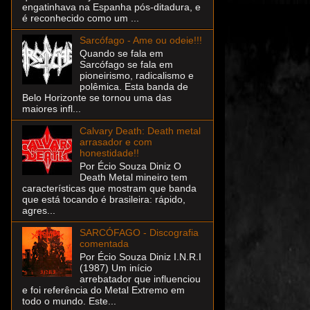
engatinhava na Espanha pós-ditadura, e
é reconhecido como um ...
Sarcófago - Ame ou odeie!!!
Quando se fala em
Sarcófago se fala em
pioneirismo, radicalismo e
polêmica. Esta banda de
Belo Horizonte se tornou uma das
maiores infl...
Calvary Death: Death metal
arrasador e com
honestidade!!
Por Écio Souza Diniz O
Death Metal mineiro tem
características que mostram que banda
que está tocando é brasileira: rápido,
agres...
SARCÓFAGO - Discografia
comentada
Por Écio Souza Diniz I.N.R.I
(1987) Um início
arrebatador que influenciou
e foi referência do Metal Extremo em
todo o mundo. Este...