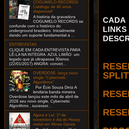
COGUMELO RECORDS:
Catálogo de 40 anos
disponível!
A história da gravadora
CADA
COGUMELO RECORDS se
confunde com o histórico do
LINKS
underground brasileiro. Inicialmente
dando um suporte fundamental a ...
DESCR
ENTREVISTAS
CLIQUE EM CADA ENTREVISTA PARA
LÊ-LA NA INTEGRA. AZUL LIMÃO: um
legado que já ultrapassa 30anos.
RESE
(22/01/2017) ANGRA: convict...
SPLIT
OVERDOSE: lança novo
single "Cybernetic
Algorithms"
Por Écio Souza Diniz A
RESE
lendária banda mineira
Overdose lançou este mês de abril de
2026 seu novo single, Cybernetic
Algorithms , sucessor...
RESEN
Agora é Lei: 1º de
novembro é dia do Heavy
metal em Minas Gerais