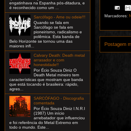
engatinhava na Espanha pós-ditadura, e
é reconhecido como um ...
Marcadores:
N
Sarcófago - Ame ou odeie!!!
Quando se fala em
Sarcófago se fala em
pioneirismo, radicalismo e
polêmica. Esta banda de
Belo Horizonte se tornou uma das
Postagem m
maiores infl...
Calvary Death: Death metal
arrasador e com
honestidade!!
Por Écio Souza Diniz O
Death Metal mineiro tem
características que mostram que banda
que está tocando é brasileira: rápido,
agres...
SARCÓFAGO - Discografia
comentada
Por Écio Souza Diniz I.N.R.I
(1987) Um início
arrebatador que influenciou
e foi referência do Metal Extremo em
todo o mundo. Este...