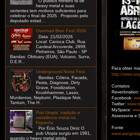
O público mineiro fã de
heavy metal e suas
vertentes tem motivos suficientes para
celebrar o final de 2025. Proposto pelo
deputado estad...
Overload Beer Fest 2026
Data: 21/02/2026
Local: Carioca Club, Rua
Cardeal Arcoverde, 2899,
Pinheiros, São Paulo - SP
Bandas: Obituary (EUA), Vulcano, Surra,
D.E.R...
Para obter mai
Underground Noise Fest
http://www.or
Bandas: Cólera, Facada,
Pesta, Diagnose, Dirty
Contatos:
Grave, Fossilization,
Reverbnation:
Krushhammer, Lasso,
Murderess, Neptunn, Plastique Noir,
Facebook:
ww
Tantum, The H...
Twitter:
www.tw
MySpace:
www
Pub Utopia: tradição e
Assessoria e 
resistência metal na
Espanha
Fonte:
Por Écio Souza Diniz O
pub Utopia surgiu em 1981,
www.wargods
quando o heavy metal ainda