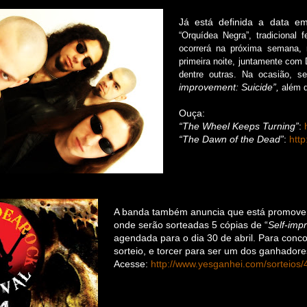
Já está definida a data 
“Orquídea Negra”, tradicional 
ocorrerá na próxima semana, 
primeira noite, juntamente com 
dentre outras. Na ocasião, s
improvement: Suicide”,
além d
Ouça:
“The Wheel Keeps Turning”
:
“The Dawn of the Dead”
:
http
A banda também anuncia que está promove
onde serão sorteadas 5 cópias de “
Self-imp
agendada para o dia 30 de abril. Para concor
sorteio, e torcer para ser um dos ganhadore
Acesse:
http://www.yesganhei.com/sorteios