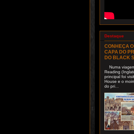
Destaque
CONHEÇA O
CAPA DO P
DO BLACK 
Numa viagem 
Reading (Inglat
principal foi v
House e o moin
do pri...