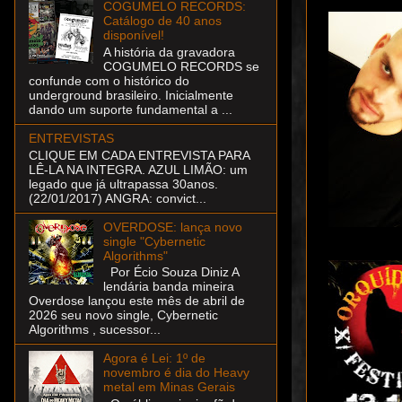
COGUMELO RECORDS:
Catálogo de 40 anos
disponível!
A história da gravadora
COGUMELO RECORDS se
confunde com o histórico do
underground brasileiro. Inicialmente
dando um suporte fundamental a ...
ENTREVISTAS
CLIQUE EM CADA ENTREVISTA PARA
LÊ-LA NA INTEGRA. AZUL LIMÃO: um
legado que já ultrapassa 30anos.
(22/01/2017) ANGRA: convict...
OVERDOSE: lança novo
single "Cybernetic
Algorithms"
Por Écio Souza Diniz A
lendária banda mineira
Overdose lançou este mês de abril de
2026 seu novo single, Cybernetic
Algorithms , sucessor...
Agora é Lei: 1º de
novembro é dia do Heavy
metal em Minas Gerais