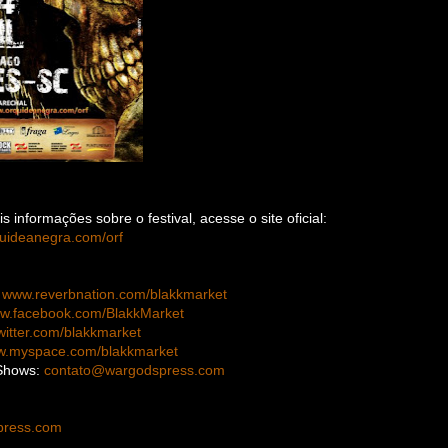
s informações sobre o festival, acesse o site oficial:
quideanegra.com/orf
www.reverbnation.com/blakkmarket
w.facebook.com/BlakkMarket
itter.com/blakkmarket
.myspace.com/blakkmarket
Shows:
contato@wargodspress.com
press.com