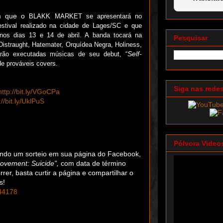
em que o
BLAKK MARKET se apresentará no
festival realizado na cidade de Lages/SC e que
nos dias 13 e 14 de abril. A banda tocará na
Pesquisar
Distraught, Hatemater, Orquídea Negra, Holiness,
Self-
erão executadas músicas de seu debut, “
e prováveis covers.
Siga nas rede
http://bit.ly/VGoCPa
://bit.ly/UklPuS
Pólvora Video
ndo um sorteio em sua página do Facebook,
rovement: Suicide”,
com data de término
rer, basta curtir a página e compartilhar o
s!
/44178