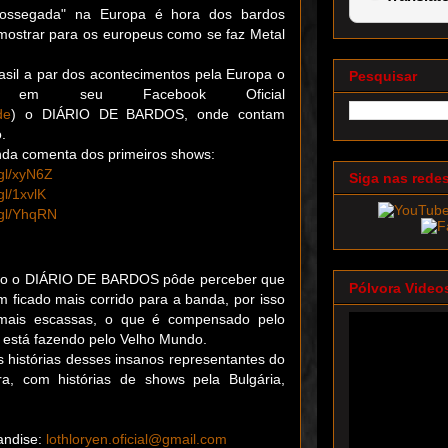
ossegada" na Europa é hora dos bardos
ostrar para os europeus como se faz Metal
asil a par dos acontecimentos pela Europa o
Pesquisar
u em seu Facebook Oficial
de
) o DIÁRIO DE BARDOS, onde contam
.
anda comenta dos primeiros shows:
.gl/xyN6Z
Siga nas rede
gl/1xvlK
.gl/YhqRN
o o DIÁRIO DE BARDOS pôde perceber que
Pólvora Video
 ficado mais corrido para a banda, por isso
mais escassas, o que é compensado pelo
está fazendo pelo Velho Mundo.
histórias desses insanos representantes do
ra, com histórias de shows pela Bulgária,
andise:
lothloryen.oficial@gmail.com