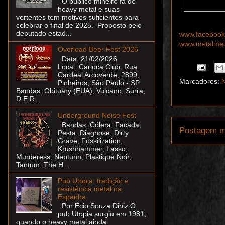
O público mineiro fã de
heavy metal e suas
vertentes tem motivos suficientes para
celebrar o final de 2025. Proposto pelo
deputado estad...
www.facebook
www.metalmedi
Overload Beer Fest 2026
Data: 21/02/2026
Local: Carioca Club, Rua
Cardeal Arcoverde, 2899,
Marcadores:
N
Pinheiros, São Paulo - SP
Bandas: Obituary (EUA), Vulcano, Surra,
D.E.R...
Underground Noise Fest
Bandas: Cólera, Facada,
Postagem m
Pesta, Diagnose, Dirty
Grave, Fossilization,
Krushhammer, Lasso,
Murderess, Neptunn, Plastique Noir,
Tantum, The H...
Pub Utopia: tradição e
resistência metal na
Espanha
Por Écio Souza Diniz O
pub Utopia surgiu em 1981,
quando o heavy metal ainda