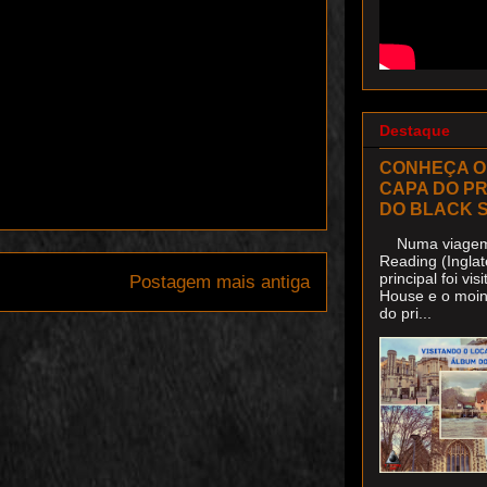
Destaque
CONHEÇA O
CAPA DO P
DO BLACK 
Numa viagem 
Reading (Inglat
principal foi v
Postagem mais antiga
House e o moin
do pri...