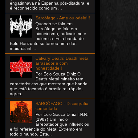
engatinhava na Espanha pós-ditadura, e
é reconhecido como um ...
Sarcófago - Ame ou odeie!!!
Quando se fala em
Sarcófago se fala em
pioneirismo, radicalismo e
polêmica. Esta banda de
Belo Horizonte se tornou uma das
maiores infl...
Calvary Death: Death metal
arrasador e com
honestidade!!
Por Écio Souza Diniz O
Death Metal mineiro tem
características que mostram que banda
que está tocando é brasileira: rápido,
agres...
SARCÓFAGO - Discografia
comentada
Por Écio Souza Diniz I.N.R.I
(1987) Um início
arrebatador que influenciou
e foi referência do Metal Extremo em
todo o mundo. Este...