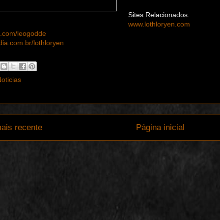
Sites Relacionados:
www.lothloryen.com
.com/leogodde
a.com.br/lothloryen
oticias
ais recente
Página inicial