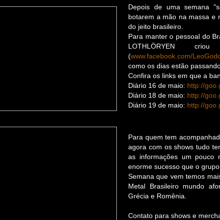
Depois de uma semana "s
botarem a mão na massa e m
do jeito brasileiro.
Para manter o pessoal do Br
LOTHLÖRYEN crio
(
www.facebook.com/LeoGod
como os dias estão passando
Confira os links em que a b
Diário 16 de maio:
http://goo
Diário 18 de maio:
http://goo.
Diário 19 de maio:
http://goo
Para quem tem acompanhad
agora com os shows tudo tem
as informações um pouco 
enorme sucesso que o grupo 
Semana que vem temos mais 
Metal Brasileiro mundo afo
Grécia e Romênia.
Contato para shows e merch