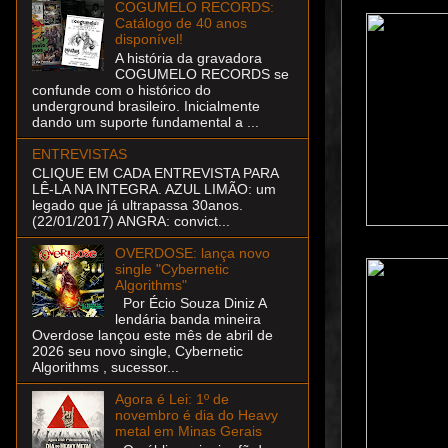
COGUMELO RECORDS:
Catálogo de 40 anos
disponível!
A história da gravadora
COGUMELO RECORDS se
confunde com o histórico do
underground brasileiro. Inicialmente
dando um suporte fundamental a ...
ENTREVISTAS
CLIQUE EM CADA ENTREVISTA PARA
LÊ-LA NA INTEGRA. AZUL LIMÃO: um
legado que já ultrapassa 30anos.
(22/01/2017) ANGRA: convict...
OVERDOSE: lança novo
single "Cybernetic
Algorithms"
Por Écio Souza Diniz A
lendária banda mineira
Overdose lançou este mês de abril de
2026 seu novo single, Cybernetic
Algorithms , sucessor...
Agora é Lei: 1º de
novembro é dia do Heavy
metal em Minas Gerais