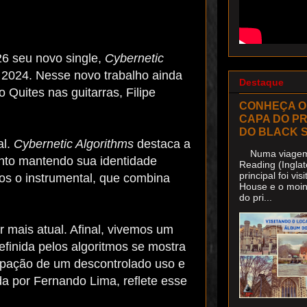
26 seu novo single,
Cybernetic
 2024. Nesse novo trabalho ainda
Destaque
uites nas guitarras, Filipe
CONHEÇA O
CAPA DO P
DO BLACK 
al.
Cybernetic Algorithms
destaca a
Numa viagem 
nto mantendo sua identidade
Reading (Inglat
principal foi v
os o instrumental, que combina
House e o moin
do pri...
 mais atual. Afinal, vivemos um
efinida pelos algoritmos se mostra
cupação de um descontrolado uso e
iada por Fernando Lima, reflete esse