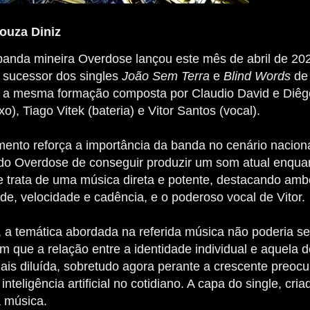
ouza Diniz
 banda mineira Overdose lançou este mês de abril de 20
, sucessor dos singles
João Sem Terra
e
Blind Words
de
a mesma formação composta por Claudio David e Diêgo Q
xo), Tiago Vitek (bateria) e Vitor Santos (vocal).
mento reforça a importância da banda no cenário nacion
 do Overdose de conseguir produzir um som atual enqua
Se trata de uma música direta e potente, destacando amb
de, velocidade e cadência, e o poderoso vocal de Vitor.
 a temática abordada na referida música não poderia ser
que a relação entre a identidade individual e aquela d
ais diluída, sobretudo agora perante a crescente preo
inteligência artificial no cotidiano. A capa do single, cr
a música.