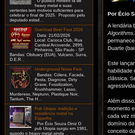
O público mineiro fã de
heavy metal e suas
vertentes tem motivos suficientes para
Por Écio S
celebrar o final de 2025. Proposto pelo
deputado estad...
A lendária
Overload Beer Fest 2026
Algorithms
Data: 21/02/2026
permanece 
Local: Carioca Club, Rua
Cardeal Arcoverde, 2899,
Duarte (bai
Pinheiros, São Paulo - SP
Bandas: Obituary (EUA), Vulcano, Surra,
D.E.R...
Este lança
Underground Noise Fest
habilidade
Bandas: Cólera, Facada,
clássica. 
Pesta, Diagnose, Dirty
Grave, Fossilization,
agressivida
Krushhammer, Lasso,
Murderess, Neptunn, Plastique Noir,
Tantum, The H...
Além disso,
momento em 
Pub Utopia: tradição e
resistência metal na
cada vez m
Espanha
domínio da 
Por Écio Souza Diniz O
pub Utopia surgiu em 1981,
conceito d
quando o heavy metal ainda