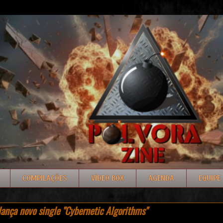
COMPILAÇÕES
VÍDEO BOX
AGENDA
EQUIPE
ança novo single "Cybernetic Algorithms"