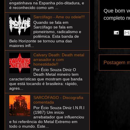
engatinhava na Espanha pós-ditadura, e
é reconhecido como um ...
Que bom ve
Sarcófago - Ame ou odeie!!!
completo n
Quando se fala em
Sarcófago se fala em
pioneirismo, radicalismo e
polêmica. Esta banda de
Belo Horizonte se tornou uma das
maiores infl...
Calvary Death: Death metal
arrasador e com
Postagem m
honestidade!!
Por Écio Souza Diniz O
Death Metal mineiro tem
características que mostram que banda
que está tocando é brasileira: rápido,
agres...
SARCÓFAGO - Discografia
comentada
Por Écio Souza Diniz I.N.R.I
(1987) Um início
arrebatador que influenciou
e foi referência do Metal Extremo em
todo o mundo. Este...