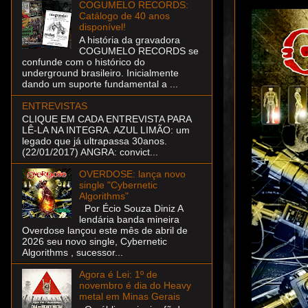
COGUMELO RECORDS:
Catálogo de 40 anos
disponível!
A história da gravadora
COGUMELO RECORDS se
confunde com o histórico do
underground brasileiro. Inicialmente
dando um suporte fundamental a ...
ENTREVISTAS
CLIQUE EM CADA ENTREVISTA PARA
LÊ-LA NA INTEGRA. AZUL LIMÃO: um
legado que já ultrapassa 30anos.
(22/01/2017) ANGRA: convict...
OVERDOSE: lança novo
single "Cybernetic
Algorithms"
Por Écio Souza Diniz A
lendária banda mineira
Overdose lançou este mês de abril de
2026 seu novo single, Cybernetic
Algorithms , sucessor...
Agora é Lei: 1º de
novembro é dia do Heavy
metal em Minas Gerais