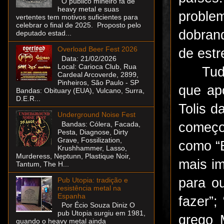
O público mineiro fã de
heavy metal e suas
proble
vertentes tem motivos suficientes para
celebrar o final de 2025. Proposto pelo
dobrand
deputado estad...
Overload Beer Fest 2026
de estr
Data: 21/02/2026
Local: Carioca Club, Rua
Tud
Cardeal Arcoverde, 2899,
Pinheiros, São Paulo - SP
que ap
Bandas: Obituary (EUA), Vulcano, Surra,
D.E.R...
Tolis 
Underground Noise Fest
começo
Bandas: Cólera, Facada,
Pesta, Diagnose, Dirty
Grave, Fossilization,
como “
Krushhammer, Lasso,
Murderess, Neptunn, Plastique Noir,
mais i
Tantum, The H...
para o
Pub Utopia: tradição e
resistência metal na
Espanha
fazer”
Por Écio Souza Diniz O
pub Utopia surgiu em 1981,
grego 
quando o heavy metal ainda