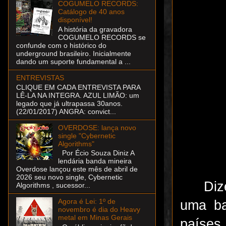
COGUMELO RECORDS:
Catálogo de 40 anos
disponível!
A história da gravadora
COGUMELO RECORDS se
confunde com o histórico do
underground brasileiro. Inicialmente
dando um suporte fundamental a ...
ENTREVISTAS
CLIQUE EM CADA ENTREVISTA PARA
LÊ-LA NA INTEGRA. AZUL LIMÃO: um
legado que já ultrapassa 30anos.
(22/01/2017) ANGRA: convict...
OVERDOSE: lança novo
single "Cybernetic
Algorithms"
Por Écio Souza Diniz A
lendária banda mineira
Overdose lançou este mês de abril de
2026 seu novo single, Cybernetic
Diz
Algorithms , sucessor...
Agora é Lei: 1º de
uma ba
novembro é dia do Heavy
metal em Minas Gerais
países