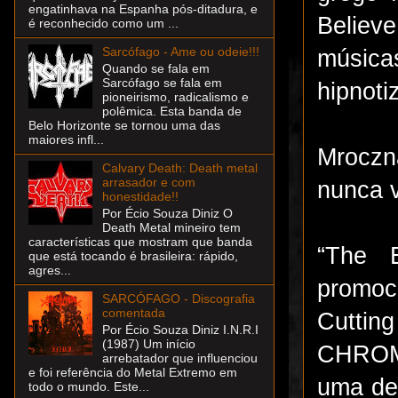
engatinhava na Espanha pós-ditadura, e
Believ
é reconhecido como um ...
Sarcófago - Ame ou odeie!!!
música
Quando se fala em
Sarcófago se fala em
hipnoti
pioneirismo, radicalismo e
polêmica. Esta banda de
Belo Horizonte se tornou uma das
maiores infl...
Mroczn
Calvary Death: Death metal
arrasador e com
nunca v
honestidade!!
Por Écio Souza Diniz O
Death Metal mineiro tem
características que mostram que banda
“The E
que está tocando é brasileira: rápido,
agres...
promoci
SARCÓFAGO - Discografia
comentada
Cutti
Por Écio Souza Diniz I.N.R.I
(1987) Um início
CHROME
arrebatador que influenciou
e foi referência do Metal Extremo em
uma de
todo o mundo. Este...