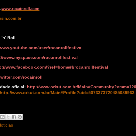
L
www.rocainroll.com
sin.com.br
'n' Roll
/www.youtube.com/user/rocanrollfestival
://www.myspace.com/rocanrollfestival
p://www.facebook.com/?ref=home#!/rocanrollfestival
twitter.com/rocainroll
ade oficial:
http://www.orkut.com.br/Main#Community?cmm=12
http://www.orkut.com.br/Main#Profile?uid=5073373720485089963
oticias