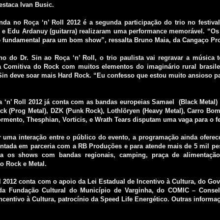
estaca Ivan Busic.
a no Roça ‘n’ Roll 2012 é a segunda participação do trio no festival.
l) e Edu Ardanuy (guitarra) realizaram uma performance memorável. “O
 é fundamental para um bom show”, ressalta Bruno Maia, da Cangaço Pr
o do Dr. Sin ao Roça ‘n’ Roll, o trio paulista vai regravar a música t
a Comitiva do Rock com muitos elementos do imaginário rural brasil
Sin deve soar mais Hard Rock. “Eu confesso que estou muito ansioso pa
 ‘n’ Roll 2012 já conta com as bandas europeias Samael (Black Metal) 
ick (Prog Metal), DZK (Punk Rock), Lothlöryen (Heavy Metal), Carro Bom
rmento, Thesphian, Vorticis, e Wrath Tears disputam uma vaga para o fe
 uma interação entre o público do evento, a programação ainda oferec
ontada em parceria com a RB Produções e para atende mais de 5 mil pes
 os shows com bandas regionais, camping, praça de alimentação 
o Rock e Metal.
l 2012 conta com o apoio da Lei Estadual de Incentivo à Cultura, do Gov
da Fundação Cultural do Município de Varginha, do COMIC – Conselh
ncentivo à Cultura, patrocínio da Speed Life Energético. Outras informa