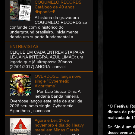
COGUMELO RECORDS:
Catálogo de 40 anos
disponível!
A história da gravadora
COGUMELO RECORDS se
confunde com o histórico do
underground brasileiro. Inicialmente
dando um suporte fundamental a ...
ENTREVISTAS
CLIQUE EM CADA ENTREVISTA PARA
LÊ-LA NA INTEGRA. AZUL LIMÃO: um
legado que já ultrapassa 30anos.
(22/01/2017) ANGRA: convict...
OVERDOSE: lança novo
single "Cybernetic
Algorithms"
Por Écio Souza Diniz A
lendária banda mineira
Overdose lançou este mês de abril de
2026 seu novo single, Cybernetic
“O Festival Ro
Algorithms , sucessor...
dignos de prim
realizada de 1
Agora é Lei: 1º de
novembro é dia do Heavy
Dr. Sin é um d
metal em Minas Gerais
desse evento 