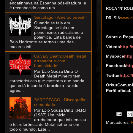
engatinhava na Espanha pós-ditadura, e
é reconhecido como um ...
ROÇA ‘N’ ROL
Sarcófago - Ame ou odeie!!!
DR. SIN
www.dr
Quando se fala em
Sarcófago se fala em
pioneirismo, radicalismo e
Sobre o Roça 
polêmica. Esta banda de
Belo Horizonte se tornou uma das
Videos
http:/
maiores infl...
Myspace
http
Calvary Death: Death metal
arrasador e com
honestidade!!
Facebook
htt
Por Écio Souza Diniz O
Twitter
http://
Death Metal mineiro tem
características que mostram que banda
Orkut
Comunid
que está tocando é brasileira: rápido,
agres...
Perfil
oficial:
SARCÓFAGO - Discografia
comentada
Por Écio Souza Diniz I.N.R.I
(1987) Um início
arrebatador que influenciou
Marcadores:
N
e foi referência do Metal Extremo em
todo o mundo. Este...