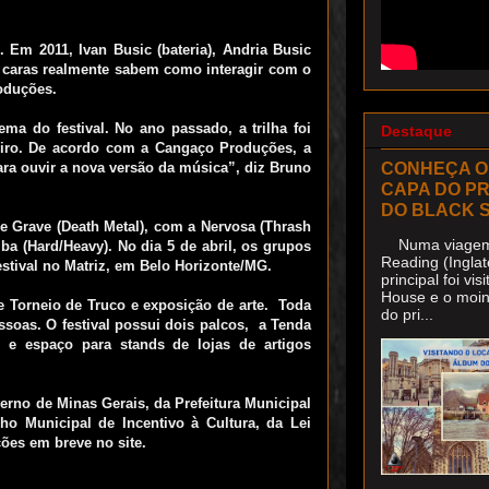
 Em 2011, Ivan Busic (bateria), Andria Busic
s caras realmente sabem como interagir com o
oduções.
ema do festival. No ano passado, a trilha foi
Destaque
eiro. De acordo com a Cangaço Produções, a
CONHEÇA O
ra ouvir a nova versão da música”, diz Bruno
CAPA DO P
DO BLACK 
e Grave (Death Metal), com a Nervosa (Thrash
Numa viagem 
ba (Hard/Heavy). No dia 5 de abril, os grupos
Reading (Inglat
stival no Matriz, em Belo Horizonte/MG.
principal foi v
House e o moin
e Torneio de Truco e exposição de arte. Toda
do pri...
soas. O festival possui dois palcos, a Tenda
e espaço para stands de lojas de artigos
erno de Minas Gerais, da Prefeitura Municipal
o Municipal de Incentivo à Cultura, da Lei
ções em breve no site.