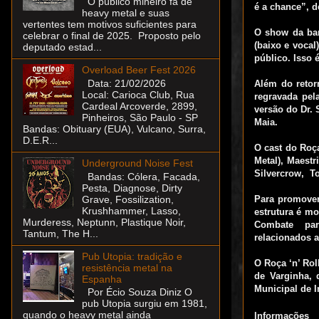
O público mineiro fã de
é a chance”, d
heavy metal e suas
vertentes tem motivos suficientes para
O show da band
celebrar o final de 2025. Proposto pelo
(baixo e voca
deputado estad...
público. Isso
Overload Beer Fest 2026
Data: 21/02/2026
Além do retorn
Local: Carioca Club, Rua
regravada pel
Cardeal Arcoverde, 2899,
versão do Dr. 
Pinheiros, São Paulo - SP
Maia.
Bandas: Obituary (EUA), Vulcano, Surra,
D.E.R...
O cast do Roça
Metal), Maestr
Underground Noise Fest
Silvercrow, To
Bandas: Cólera, Facada,
Pesta, Diagnose, Dirty
Grave, Fossilization,
Para promover
Krushhammer, Lasso,
estrutura é m
Murderess, Neptunn, Plastique Noir,
Combate para
Tantum, The H...
relacionados a
Pub Utopia: tradição e
O Roça ‘n’ Rol
resistência metal na
de Varginha, 
Espanha
Municipal de I
Por Écio Souza Diniz O
pub Utopia surgiu em 1981,
quando o heavy metal ainda
Informações