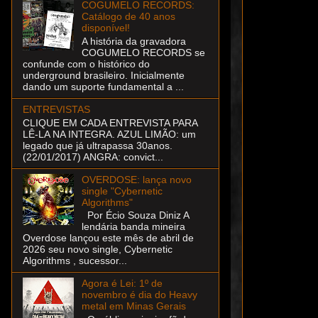
COGUMELO RECORDS:
Catálogo de 40 anos
disponível!
A história da gravadora
COGUMELO RECORDS se
confunde com o histórico do
underground brasileiro. Inicialmente
dando um suporte fundamental a ...
ENTREVISTAS
CLIQUE EM CADA ENTREVISTA PARA
LÊ-LA NA INTEGRA. AZUL LIMÃO: um
legado que já ultrapassa 30anos.
(22/01/2017) ANGRA: convict...
OVERDOSE: lança novo
single "Cybernetic
Algorithms"
Por Écio Souza Diniz A
lendária banda mineira
Overdose lançou este mês de abril de
2026 seu novo single, Cybernetic
Algorithms , sucessor...
Agora é Lei: 1º de
novembro é dia do Heavy
metal em Minas Gerais