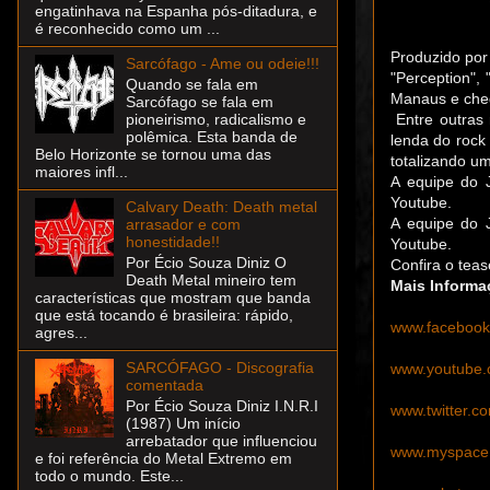
engatinhava na Espanha pós-ditadura, e
é reconhecido como um ...
Produzido por 
Sarcófago - Ame ou odeie!!!
"
Perception
", 
Quando se fala em
Manaus e cheg
Sarcófago se fala em
Entre outra
pioneirismo, radicalismo e
polêmica. Esta banda de
lenda do rock
Belo Horizonte se tornou uma das
totalizando u
maiores infl...
A equipe do J
Youtube.
Calvary Death: Death metal
A equipe do J
arrasador e com
honestidade!!
Youtube.
Por Écio Souza Diniz O
C
onfira o tea
Death Metal mineiro tem
Mais
Informa
características que mostram que banda
que está tocando é brasileira: rápido,
www.facebook
agres...
SARCÓFAGO - Discografia
www.youtube.
comentada
Por Écio Souza Diniz I.N.R.I
www.twitter.c
(1987) Um início
arrebatador que influenciou
www.myspace
e foi referência do Metal Extremo em
todo o mundo. Este...