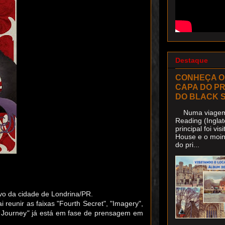
Destaque
CONHEÇA O
CAPA DO P
DO BLACK 
Numa viagem 
Reading (Inglat
principal foi v
House e o moin
do pri...
ivo da cidade de Londrina/PR
.
 reunir as faixas "Fourth Secret",
"
Imagery
",
 Journey
"
já está em fase de prensagem em