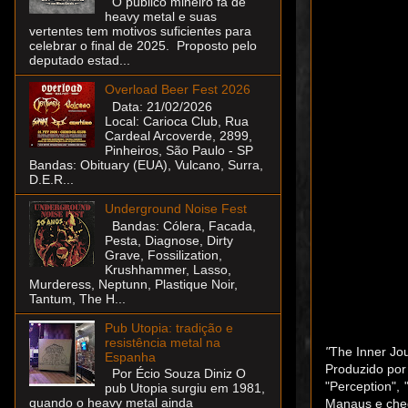
O público mineiro fã de
heavy metal e suas
vertentes tem motivos suficientes para
celebrar o final de 2025. Proposto pelo
deputado estad...
Overload Beer Fest 2026
Data: 21/02/2026
Local: Carioca Club, Rua
Cardeal Arcoverde, 2899,
Pinheiros, São Paulo - SP
Bandas: Obituary (EUA), Vulcano, Surra,
D.E.R...
Underground Noise Fest
Bandas: Cólera, Facada,
Pesta, Diagnose, Dirty
Grave, Fossilization,
Krushhammer, Lasso,
Murderess, Neptunn, Plastique Noir,
Tantum, The H...
Pub Utopia: tradição e
resistência metal na
"
The Inner Jo
Espanha
Produzido por 
Por Écio Souza Diniz O
"
Perception
", 
pub Utopia surgiu em 1981,
quando o heavy metal ainda
Manaus e cheg