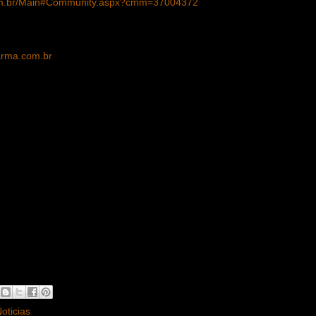
om.br/Main#Community.aspx?cmm=37004372
rma.com.br
oticias