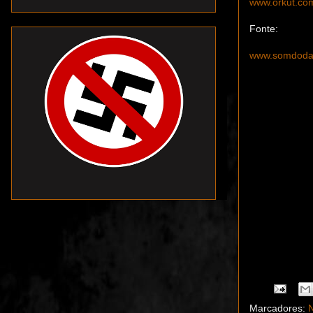
www.orkut.c
Fonte:
www.somdoda
Marcadores:
N