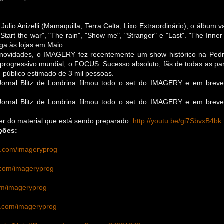
Julio Anizelli (Mamaquilla, Terra Celta,
Lixo Extraordinário
), o
álbum vai
"
Start the war", "The rain", "Show me", "Stranger" e "Last".
"
The Inner
a às lojas em Maio.
s novidades, o IMAGERY fez recentemente um show
histórico
na Pedre
 progressivo mundial, o
FOCUS
.
Sucesso absoluto, fãs de todas as par
m público estimado de 3 mil pessoas.
ornal Blitz de Londrina filmou todo o set do IMAGERY e em breve 
ornal Blitz de Londrina filmou todo
o set do IMAGERY e em breve o
ser do material que está sendo preparado:
http://youtu.be/gi7SbvxB4bk
ções:
.com/
i
magery
prog
com/imageryprog
om/imageryprog
.com/imageryprog