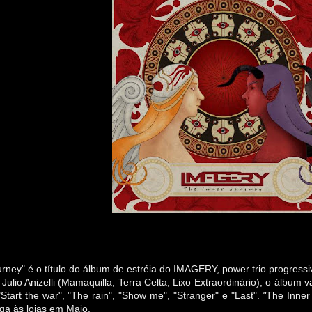
urney
" é o título do álbum de estréia do
IMAGERY,
power trio progress
Julio Anizelli (Mamaquilla, Terra Celta,
Lixo Extraordinário
), o
álbum vai
"
Start the war", "The rain", "Show me", "Stranger" e "Last".
"
The Inner
a às lojas em Maio.