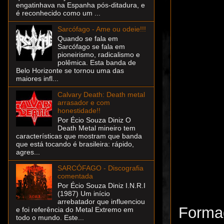
engatinhava na Espanha pós-ditadura, e
é reconhecido como um ...
Sarcófago - Ame ou odeie!!!
Quando se fala em
Sarcófago se fala em
pioneirismo, radicalismo e
polêmica. Esta banda de
Belo Horizonte se tornou uma das
maiores infl...
Calvary Death: Death metal
arrasador e com
honestidade!!
Por Écio Souza Diniz O
Death Metal mineiro tem
características que mostram que banda
que está tocando é brasileira: rápido,
agres...
SARCÓFAGO - Discografia
comentada
Por Écio Souza Diniz I.N.R.I
(1987) Um início
arrebatador que influenciou
Formad
e foi referência do Metal Extremo em
todo o mundo. Este...