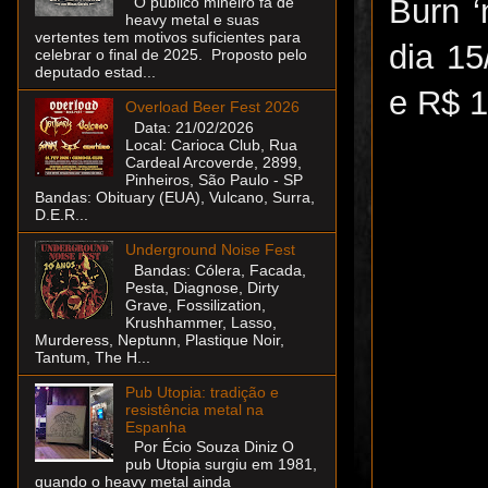
Burn ‘
O público mineiro fã de
heavy metal e suas
vertentes tem motivos suficientes para
dia 15
celebrar o final de 2025. Proposto pelo
deputado estad...
e R$ 1
Overload Beer Fest 2026
Data: 21/02/2026
Local: Carioca Club, Rua
Cardeal Arcoverde, 2899,
Pinheiros, São Paulo - SP
Bandas: Obituary (EUA), Vulcano, Surra,
D.E.R...
Underground Noise Fest
Bandas: Cólera, Facada,
Pesta, Diagnose, Dirty
Grave, Fossilization,
Krushhammer, Lasso,
Murderess, Neptunn, Plastique Noir,
Tantum, The H...
Pub Utopia: tradição e
resistência metal na
Espanha
Por Écio Souza Diniz O
pub Utopia surgiu em 1981,
quando o heavy metal ainda