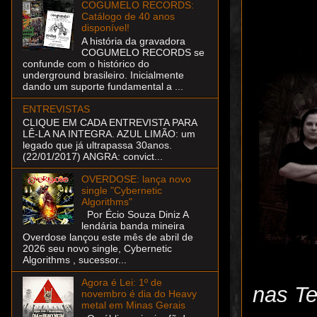
COGUMELO RECORDS:
Catálogo de 40 anos
disponível!
A história da gravadora
COGUMELO RECORDS se
confunde com o histórico do
underground brasileiro. Inicialmente
dando um suporte fundamental a ...
ENTREVISTAS
CLIQUE EM CADA ENTREVISTA PARA
LÊ-LA NA INTEGRA. AZUL LIMÃO: um
legado que já ultrapassa 30anos.
(22/01/2017) ANGRA: convict...
OVERDOSE: lança novo
single "Cybernetic
Algorithms"
Por Écio Souza Diniz A
lendária banda mineira
Overdose lançou este mês de abril de
2026 seu novo single, Cybernetic
Algorithms , sucessor...
Agora é Lei: 1º de
nas Te
novembro é dia do Heavy
metal em Minas Gerais