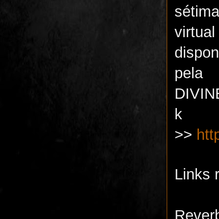
sétim
vir
dispo
pel
DIVIN
k 
>>
htt
Links 
Reverb