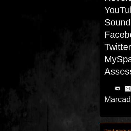
YouTu
Sound
Faceb
Twitte
MySp
Asses
Marcad
Postagem m