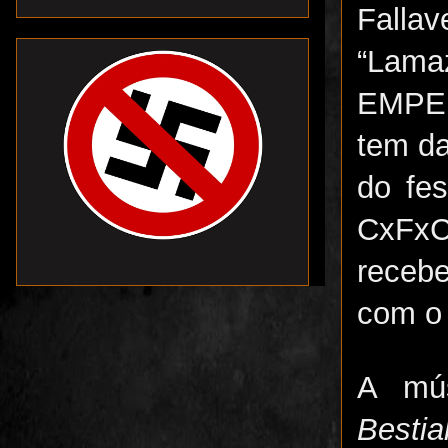
Falla
“Lamaz
EMPER
tem da
do fes
CxFxC
recebe
com o 
A mú
Bestial