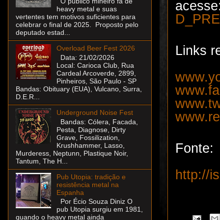
O público mineiro fã de
acess
heavy metal e suas
D_PRE
vertentes tem motivos suficientes para
celebrar o final de 2025. Proposto pelo
deputado estad...
Links r
Overload Beer Fest 2026
Data: 21/02/2026
Local: Carioca Club, Rua
Cardeal Arcoverde, 2899,
www.yo
Pinheiros, São Paulo - SP
www.fa
Bandas: Obituary (EUA), Vulcano, Surra,
D.E.R...
www.tw
Underground Noise Fest
www.re
Bandas: Cólera, Facada,
Pesta, Diagnose, Dirty
Grave, Fossilization,
Fonte:
Krushhammer, Lasso,
Murderess, Neptunn, Plastique Noir,
Tantum, The H...
http://
Pub Utopia: tradição e
resistência metal na
Espanha
Por Écio Souza Diniz O
pub Utopia surgiu em 1981,
quando o heavy metal ainda