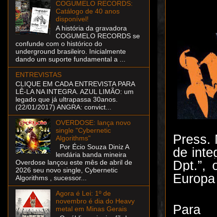
COGUMELO RECORDS:
Catálogo de 40 anos
disponível!
A história da gravadora
COGUMELO RECORDS se
confunde com o histórico do
underground brasileiro. Inicialmente
dando um suporte fundamental a ...
ENTREVISTAS
CLIQUE EM CADA ENTREVISTA PARA
LÊ-LA NA INTEGRA. AZUL LIMÃO: um
legado que já ultrapassa 30anos.
(22/01/2017) ANGRA: convict...
OVERDOSE: lança novo
single "Cybernetic
Press. 
Algorithms"
Por Écio Souza Diniz A
de inte
lendária banda mineira
Dpt.”, 
Overdose lançou este mês de abril de
2026 seu novo single, Cybernetic
Europa 
Algorithms , sucessor...
Agora é Lei: 1º de
novembro é dia do Heavy
Par
metal em Minas Gerais