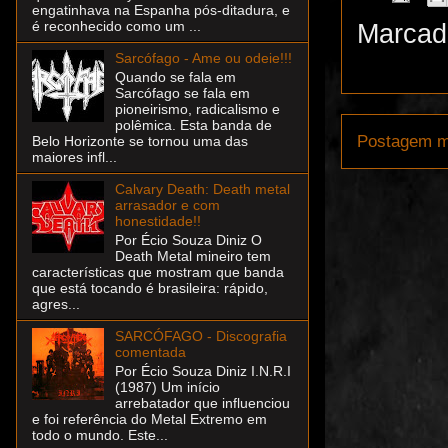
engatinhava na Espanha pós-ditadura, e
é reconhecido como um ...
Marcad
Sarcófago - Ame ou odeie!!!
Quando se fala em
Sarcófago se fala em
pioneirismo, radicalismo e
polêmica. Esta banda de
Postagem m
Belo Horizonte se tornou uma das
maiores infl...
Calvary Death: Death metal
arrasador e com
honestidade!!
Por Écio Souza Diniz O
Death Metal mineiro tem
características que mostram que banda
que está tocando é brasileira: rápido,
agres...
SARCÓFAGO - Discografia
comentada
Por Écio Souza Diniz I.N.R.I
(1987) Um início
arrebatador que influenciou
e foi referência do Metal Extremo em
todo o mundo. Este...