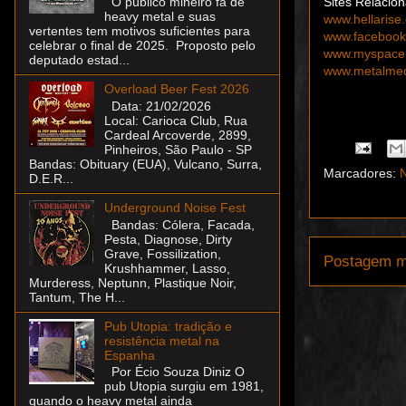
Sites Relacio
O público mineiro fã de
heavy metal e suas
www.hellarise
vertentes tem motivos suficientes para
www.facebook.
celebrar o final de 2025. Proposto pelo
www.myspace.
deputado estad...
www.metalmedi
Overload Beer Fest 2026
Data: 21/02/2026
Local: Carioca Club, Rua
Cardeal Arcoverde, 2899,
Pinheiros, São Paulo - SP
Bandas: Obituary (EUA), Vulcano, Surra,
Marcadores:
N
D.E.R...
Underground Noise Fest
Bandas: Cólera, Facada,
Pesta, Diagnose, Dirty
Grave, Fossilization,
Postagem m
Krushhammer, Lasso,
Murderess, Neptunn, Plastique Noir,
Tantum, The H...
Pub Utopia: tradição e
resistência metal na
Espanha
Por Écio Souza Diniz O
pub Utopia surgiu em 1981,
quando o heavy metal ainda