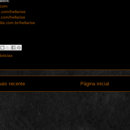
nados:
.com
com/hellarise
com/hellarise
a.com.br/hellarise
oticias
ais recente
Página inicial