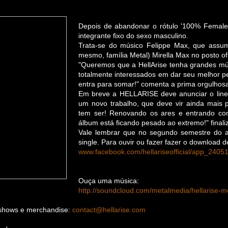
Depois de abandonar o rótulo '100% Female
integrante fixo do sexo masculino.
Trata-se do músico Felippe Max, que assum
mesmo, família Metal) Mirella Max no posto ofic
"Queremos que a HellArise tenha grandes mú
totalmente interessados em dar seu melhor pe
entra para somar!" comenta a prima orgulhosa
Em breve a HELLARISE deve anunciar o line
um novo trabalho, que deve vir ainda mais 
tem ser! Renovando os ares e entrando co
álbum está ficando pesado ao extremo!" finaliz
Vale lembrar que no segundo semestre do
single. Para ouvir ou fazer fazer o download de
www.facebook.com/hellariseofficial/app_2405
Ouça uma música:
http://soundcloud.com/metalmedia/hellarise-m
 shows e merchandise:
contact@hellarise.com