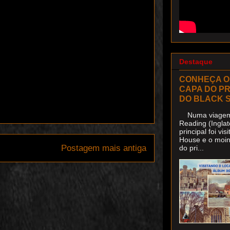
Destaque
CONHEÇA O
CAPA DO P
DO BLACK 
Numa viagem 
Reading (Inglat
principal foi v
House e o moin
Postagem mais antiga
do pri...