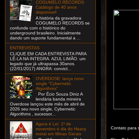
COGUMELO RECORDS:
Catálogo de 40 anos
disponível!
A história da gravadora
COGUMELO RECORDS se
confunde com o histórico do
underground brasileiro. Inicialmente
dando um suporte fundamental a ...
ENTREVISTAS
CLIQUE EM CADA ENTREVISTA PARA
LÊ-LA NA INTEGRA. AZUL LIMÃO: um
legado que já ultrapassa 30anos.
(22/01/2017) ANGRA: convict...
OVERDOSE: lança novo
single "Cybernetic
Algorithms"
Por Écio Souza Diniz A
lendária banda mineira
Overdose lançou este mês de abril de
2026 seu novo single, Cybernetic
Algorithms , sucessor...
Agora é Lei: 1º de
Contato para
novembro é dia do Heavy
metal em Minas Gerais