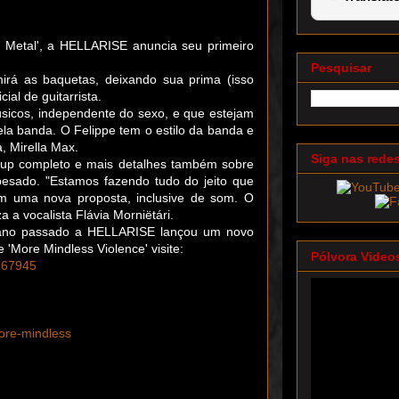
 Metal', a HELLARISE anuncia seu primeiro
Pesquisar
irá as baquetas, deixando sua prima (isso
ial de guitarrista.
sicos, independente do sexo, e que estejam
la banda. O Felippe tem o estilo da banda e
, Mirella Max.
Siga nas rede
up completo e mais detalhes também sobre
pesado. "Estamos fazendo tudo do jeito que
m uma nova proposta, inclusive de som. O
a a vocalista Flávia Morniëtári.
 ano passado a HELLARISE lançou um novo
 'More Mindless Violence' visite:
Pólvora Video
167945
ore-mindless