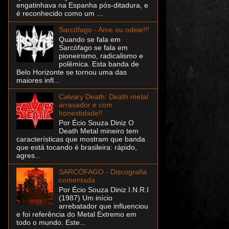
engatinhava na Espanha pós-ditadura, e
é reconhecido como um ...
Sarcófago - Ame ou odeie!!!
Quando se fala em
Sarcófago se fala em
pioneirismo, radicalismo e
polêmica. Esta banda de
Belo Horizonte se tornou uma das
maiores infl...
Calvary Death: Death metal
arrasador e com
honestidade!!
Por Écio Souza Diniz O
Death Metal mineiro tem
características que mostram que banda
que está tocando é brasileira: rápido,
agres...
SARCÓFAGO - Discografia
comentada
Por Écio Souza Diniz I.N.R.I
(1987) Um início
arrebatador que influenciou
e foi referência do Metal Extremo em
todo o mundo. Este...