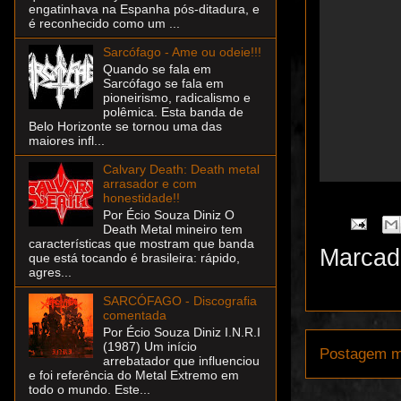
engatinhava na Espanha pós-ditadura, e
é reconhecido como um ...
Sarcófago - Ame ou odeie!!!
Quando se fala em
Sarcófago se fala em
pioneirismo, radicalismo e
polêmica. Esta banda de
Belo Horizonte se tornou uma das
maiores infl...
Calvary Death: Death metal
arrasador e com
honestidade!!
Por Écio Souza Diniz O
Death Metal mineiro tem
características que mostram que banda
Marcad
que está tocando é brasileira: rápido,
agres...
SARCÓFAGO - Discografia
comentada
Por Écio Souza Diniz I.N.R.I
(1987) Um início
Postagem m
arrebatador que influenciou
e foi referência do Metal Extremo em
todo o mundo. Este...