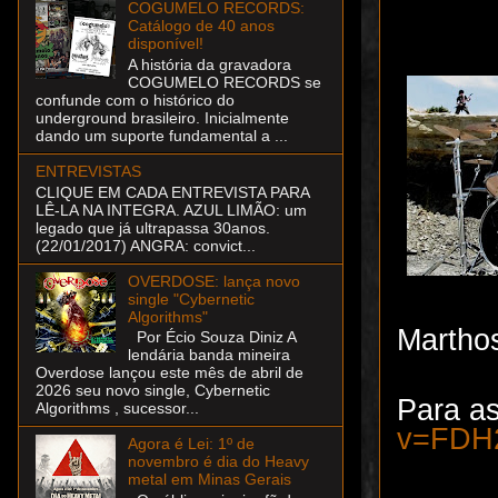
COGUMELO RECORDS:
Catálogo de 40 anos
disponível!
A história da gravadora
COGUMELO RECORDS se
confunde com o histórico do
underground brasileiro. Inicialmente
dando um suporte fundamental a ...
ENTREVISTAS
CLIQUE EM CADA ENTREVISTA PARA
LÊ-LA NA INTEGRA. AZUL LIMÃO: um
legado que já ultrapassa 30anos.
(22/01/2017) ANGRA: convict...
OVERDOSE: lança novo
single "Cybernetic
Algorithms"
Martho
Por Écio Souza Diniz A
lendária banda mineira
Overdose lançou este mês de abril de
2026 seu novo single, Cybernetic
Para as
Algorithms , sucessor...
v=FDH
Agora é Lei: 1º de
novembro é dia do Heavy
metal em Minas Gerais