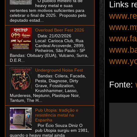
O público mineiro fã de
Links r
heavy metal e suas
vertentes tem motivos suficientes para
www.re
celebrar o final de 2025. Proposto pelo
deputado estad...
www.my
Overload Beer Fest 2026
Data: 21/02/2026
www.fa
Local: Carioca Club, Rua
Cardeal Arcoverde, 2899,
www.ba
Pinheiros, São Paulo - SP
Bandas: Obituary (EUA), Vulcano, Surra,
www.you
D.E.R...
Underground Noise Fest
Bandas: Cólera, Facada,
Pesta, Diagnose, Dirty
Fonte:
Grave, Fossilization,
Krushhammer, Lasso,
Murderess, Neptunn, Plastique Noir,
Tantum, The H...
Pub Utopia: tradição e
resistência metal na
Espanha
Por Écio Souza Diniz O
pub Utopia surgiu em 1981,
quando o heavy metal ainda