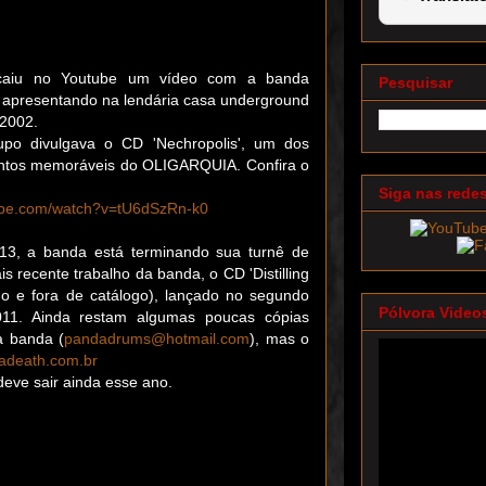
caiu no Youtube um vídeo com a banda
Pesquisar
presentando na lendária casa underground
2002.
po divulgava o CD 'Nechropolis', um dos
tos memoráveis do OLIGARQUIA. Confira o
Siga nas rede
ube.com/watch?v=tU6dSzRn-k0
13, a banda está terminando sua turnê de
 recente trabalho da banda, o CD 'Distilling
do e fora de catálogo), lançado no segundo
Pólvora Video
11. Ainda restam algumas poucas cópias
a banda (
pandadrums@hotmail.com
), mas o
iadeath.com.br
eve sair ainda esse ano.