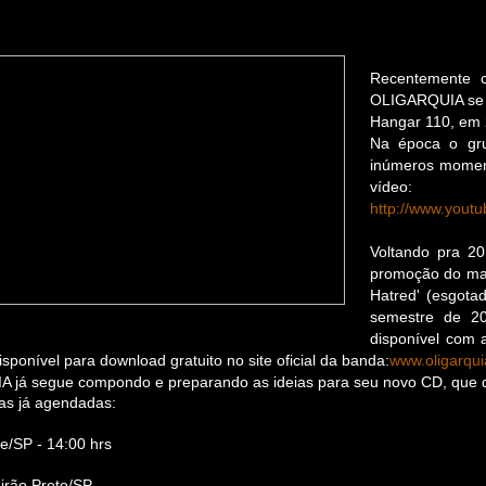
Recentemente 
OLIGARQUIA se a
Hangar 110, em 
Na época o gru
inúmeros momen
vídeo:
http://www.yout
Voltando pra 20
promoção do mais
Hatred' (esgota
semestre de 20
disponível com 
ponível para download gratuito no site oficial da banda:
www.oligarqu
já segue compondo e preparando as ideias para seu novo CD, que d
tas já agendadas:
e/SP - 14:00 hrs
eirão Preto/SP