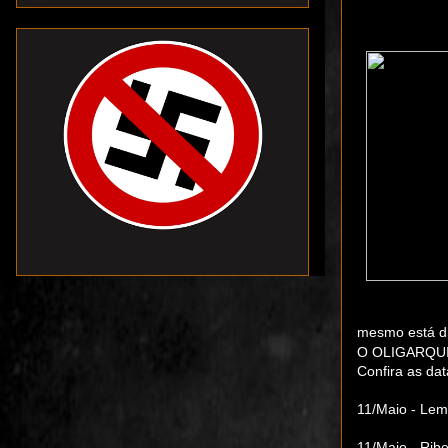
mesmo está dis
O OLIGARQUIA 
Confira as da
11/Maio - Lem
11/Maio - Rib