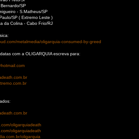
 Bernardo/SP
migueiro - S.Matheus/SP
Paulo/SP ( Extremo Leste )
sa da Colina - Cabo Frio/RJ
ica:
loud.com/metalmedia/oligarquia-consumed-by-greed
 datas com a OLIGARQUIA escreva para:
hotmail.com
adeath.com.br
tremo.com.br
nados:
adeath.com.br
com/oligarquiadeath
com/oligarquiadeath
a.com.br/oligarquia