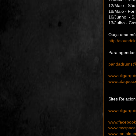
12/Maio - São
18/Maio - For
16/Junho - S.
13/Julho - Ca
Ouça uma mús
http://soundc
Para agendar
pandadrums@
www.oligarqui
www.ataqueex
Sites Relacio
www.oligarqui
www.facebook.
www.myspace.
www.metalmedi