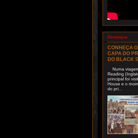
Destaque
CONHEÇA O
CAPA DO P
DO BLACK 
Numa viagem 
Reading (Inglat
principal foi v
House e o moin
do pri...