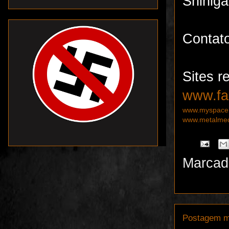
Shiniga
Contat
Sites r
www.fa
www.myspace.
www.metalmedi
Marcad
Postagem m