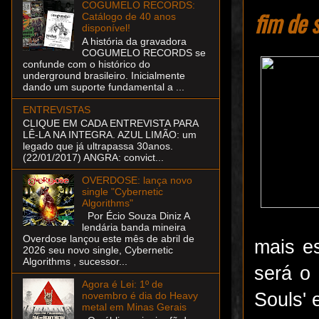
COGUMELO RECORDS:
fim de 
Catálogo de 40 anos
disponível!
A história da gravadora
COGUMELO RECORDS se
confunde com o histórico do
underground brasileiro. Inicialmente
dando um suporte fundamental a ...
ENTREVISTAS
CLIQUE EM CADA ENTREVISTA PARA
LÊ-LA NA INTEGRA. AZUL LIMÃO: um
legado que já ultrapassa 30anos.
(22/01/2017) ANGRA: convict...
OVERDOSE: lança novo
single "Cybernetic
Algorithms"
Por Écio Souza Diniz A
lendária banda mineira
Overdose lançou este mês de abril de
mais e
2026 seu novo single, Cybernetic
Algorithms , sucessor...
será o
Agora é Lei: 1º de
Souls' 
novembro é dia do Heavy
metal em Minas Gerais