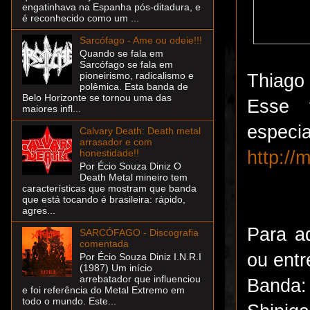
engatinhava na Espanha pós-ditadura, e
é reconhecido como um ...
Sarcófago - Ame ou odeie!!!
Quando se fala em
Sarcófago se fala em
pioneirismo, radicalismo e
Thiago 
polêmica. Esta banda de
Belo Horizonte se tornou uma das
Esse 
maiores infl...
especi
Calvary Death: Death metal
arrasador e com
http:/
honestidade!!
Por Écio Souza Diniz O
Death Metal mineiro tem
características que mostram que banda
que está tocando é brasileira: rápido,
agres...
Para ad
SARCÓFAGO - Discografia
comentada
ou entr
Por Écio Souza Diniz I.N.R.I
(1987) Um início
arrebatador que influenciou
Banda:
e foi referência do Metal Extremo em
todo o mundo. Este...