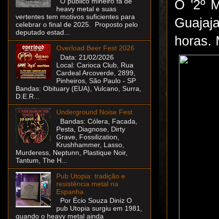
O público mineiro fã de
O '2º M
heavy metal e suas
vertentes tem motivos suficientes para
Guajaja
celebrar o final de 2025. Proposto pelo
deputado estad...
horas. 
Overload Beer Fest 2026
Data: 21/02/2026
Local: Carioca Club, Rua
Cardeal Arcoverde, 2899,
Pinheiros, São Paulo - SP
Bandas: Obituary (EUA), Vulcano, Surra,
D.E.R...
Underground Noise Fest
Bandas: Cólera, Facada,
Pesta, Diagnose, Dirty
Grave, Fossilization,
Krushhammer, Lasso,
Murderess, Neptunn, Plastique Noir,
Tantum, The H...
Pub Utopia: tradição e
resistência metal na
Espanha
Por Écio Souza Diniz O
pub Utopia surgiu em 1981,
quando o heavy metal ainda