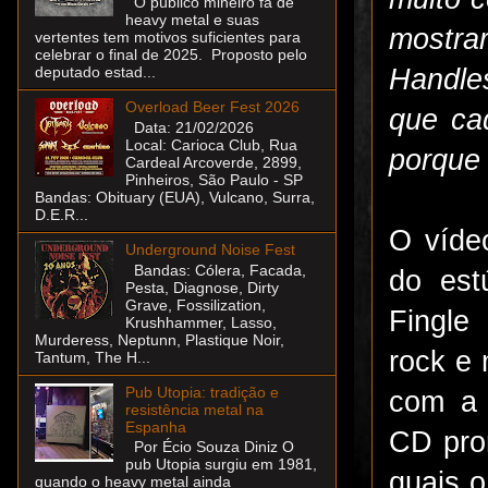
O público mineiro fã de
heavy metal e suas
mostra
vertentes tem motivos suficientes para
celebrar o final de 2025. Proposto pelo
Handle
deputado estad...
Overload Beer Fest 2026
que ca
Data: 21/02/2026
Local: Carioca Club, Rua
porque 
Cardeal Arcoverde, 2899,
Pinheiros, São Paulo - SP
Bandas: Obituary (EUA), Vulcano, Surra,
D.E.R...
O víde
Underground Noise Fest
Bandas: Cólera, Facada,
do est
Pesta, Diagnose, Dirty
Grave, Fossilization,
Fingle
Krushhammer, Lasso,
Murderess, Neptunn, Plastique Noir,
rock e 
Tantum, The H...
Pub Utopia: tradição e
com a 
resistência metal na
Espanha
CD pro
Por Écio Souza Diniz O
pub Utopia surgiu em 1981,
quais o
quando o heavy metal ainda