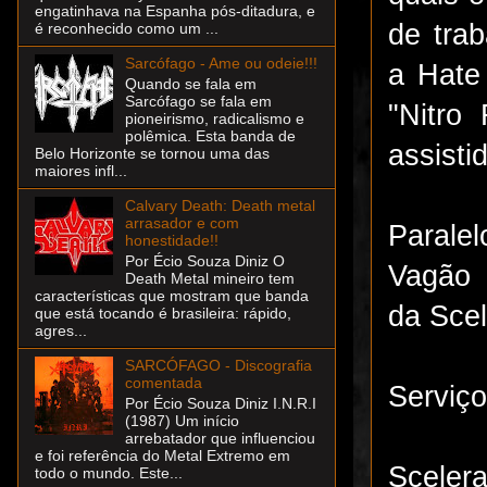
engatinhava na Espanha pós-ditadura, e
de tra
é reconhecido como um ...
Sarcófago - Ame ou odeie!!!
a Hate
Quando se fala em
Sarcófago se fala em
"Nitro
pioneirismo, radicalismo e
polêmica. Esta banda de
assist
Belo Horizonte se tornou uma das
maiores infl...
Calvary Death: Death metal
arrasador e com
Parale
honestidade!!
Por Écio Souza Diniz O
Vagão 
Death Metal mineiro tem
características que mostram que banda
da Scel
que está tocando é brasileira: rápido,
agres...
SARCÓFAGO - Discografia
comentada
Serviço
Por Écio Souza Diniz I.N.R.I
(1987) Um início
arrebatador que influenciou
e foi referência do Metal Extremo em
Sceler
todo o mundo. Este...