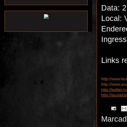
Data: 2
Local: 
Endereç
Ingres
Links r
http://www.fa
http://www.yo
http://twitter
http://soundc
Marcad