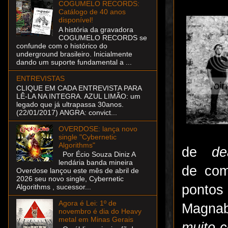
COGUMELO RECORDS:
Catálogo de 40 anos
disponível!
A história da gravadora
COGUMELO RECORDS se
confunde com o histórico do
underground brasileiro. Inicialmente
dando um suporte fundamental a ...
ENTREVISTAS
CLIQUE EM CADA ENTREVISTA PARA
LÊ-LA NA INTEGRA. AZUL LIMÃO: um
legado que já ultrapassa 30anos.
(22/01/2017) ANGRA: convict...
OVERDOSE: lança novo
single "Cybernetic
Algorithms"
de
de
Por Écio Souza Diniz A
lendária banda mineira
de com
Overdose lançou este mês de abril de
2026 seu novo single, Cybernetic
pontos
Algorithms , sucessor...
Agora é Lei: 1º de
Magna
novembro é dia do Heavy
metal em Minas Gerais
muito 