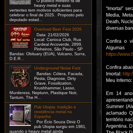
O público mineiro fã de
heavy metal e suas
“Imortal” s
vertentes tem motivos suficientes para
Media, Meta
celebrar o final de 2025. Proposto pelo
deputado estad...
Death, Nuclea
diversas ban
Overload Beer Fest 2026
Data: 21/02/2026
Local: Carioca Club, Rua
Confira o v
Cardeal Arcoverde, 2899,
Algumas
Pinheiros, São Paulo - SP
Bandas: Obituary (EUA), Vulcano, Surra,
https://www
D.E.R...
Confira abai
Underground Noise Fest
Imortal:
http
Bandas: Cólera, Facada,
Pesta, Diagnose, Dirty
Meu Inferno
Grave, Fossilization,
Krushhammer, Lasso,
Murderess, Neptunn, Plastique Noir,
Em 14 anos
Tantum, The H...
apresentando
Summer (Ale
Pub Utopia: tradição e
resistência metal na
aclamado Qu
Espanha
território n
Por Écio Souza Diniz O
Argentina. D
pub Utopia surgiu em 1981,
quando o heavy metal ainda
The Black Da