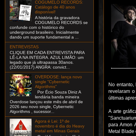
COGUMELO RECORDS:
Catálogo de 40 anos
disponível!
A história da gravadora
COGUMELO RECORDS se
confunde com o histórico do
underground brasileiro. Inicialmente
dando um suporte fundamental a ...
ENTREVISTAS
CLIQUE EM CADA ENTREVISTA PARA
LÊ-LA NA INTEGRA. AZUL LIMÃO: um
legado que já ultrapassa 30anos.
(22/01/2017) ANGRA: convict...
OVERDOSE: lança novo
single "Cybernetic
No entanto, 
Algorithms"
revelaram o 
Por Écio Souza Diniz A
lendária banda mineira
últimas apre
Overdose lançou este mês de abril de
2026 seu novo single, Cybernetic
A arte gráfi
Algorithms , sucessor...
"Sanctuarium
Agora é Lei: 1º de
para Amon A
novembro é dia do Heavy
metal em Minas Gerais
Metal Blade 