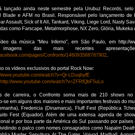
erá lançado ainda neste semestre pela Urubuz Records, selo
l Blade e AFM no Brasil. Responsável pelo lançamento de
r Assault, Sick of It All, Tankard, Viking, Liege Lord, Nasty Sa
das como Farscape, Metalmorphose, NX Zero, Glória, Mukeka di
ídeo da música “Meu Inferno”, em São Paulo, em http://w
 imagens das mais recentes apresent
.facebook.com/pages/Confronto/146093568787902
.
xo os vídeos exclusivos do portal Rock Now:
://www.youtube.com/watch?v=Qr-LDuqbyfE
:
http://www.youtube.com/watch?v=ZFRfQbF5uLo
 de carreira, o Confronto soma mais de 210 shows no ex
-se em alguns dos maiores e mais importantes festivais do mu
manha), Fredericia (Dinamarca), Fluff Fest (República Tch
ito Fest (Equador). Além de uma extensa agenda de shows
acional e por boa parte da América do Sul passando por paíse
ividindo o palco com nomes consagrados como Napalm Death, T
hlia Murder, Sepultura, At The Gates, Voivod, Madball, Agnostic