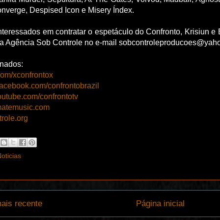
nverge, Despised Icon e Misery Índex.
nteressados em contratar o espetáculo do Confronto, Krisiun e
 a Agência Sob Controle no e-mail sobcontroleproducoes@yaho
onados:
r.com/xconfrontox
facebook.com/confrontobrazil
outube.com/confrontotv
timatemusic.com
trole.org
oticias
ais recente
Página inicial