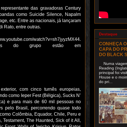
 representante das gravadoras Century
 bandas como Suicide Silence, Napalm
vage, etc. Entre as nacionais, já lançaram
 Rato, entre outras.
Destaque
ww.youtube.com/watch?v=sh7jyyzMX44.
CONHEÇA O
ações do grupo estão em
CAPA DO P
DO BLACK 
Numa viagem 
Reading (Inglat
principal foi v
House e o moin
do pri...
terior, com cinco turnês europeias,
ndo como Ieper Fest (Bélgica), Sucks N’
eca) e para mais de 60 mil pessoas no
 pelo Brasil, percorrendo quase todo
s como Colômbia, Equador, Chile, Peru e
estament, The Haunted, Sick of it All,
 Front, Walls of Jericho, Krisiun, Ratos