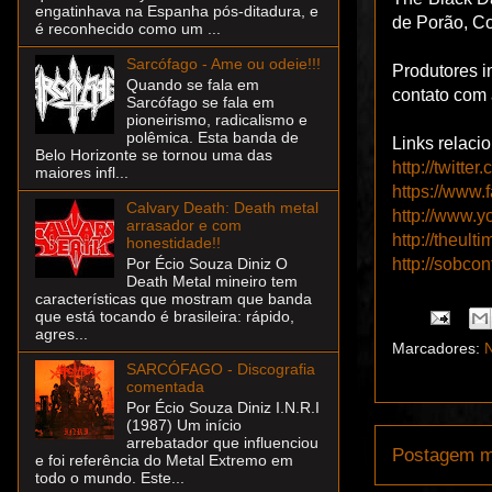
engatinhava na Espanha pós-ditadura, e
de Porão, Co
é reconhecido como um ...
Sarcófago - Ame ou odeie!!!
Produtores i
Quando se fala em
contato com
Sarcófago se fala em
pioneirismo, radicalismo e
polêmica. Esta banda de
Links relaci
Belo Horizonte se tornou uma das
http://twitte
maiores infl...
https://www.
Calvary Death: Death metal
http://www.y
arrasador e com
http://theul
honestidade!!
http://sobcon
Por Écio Souza Diniz O
Death Metal mineiro tem
características que mostram que banda
que está tocando é brasileira: rápido,
agres...
Marcadores:
N
SARCÓFAGO - Discografia
comentada
Por Écio Souza Diniz I.N.R.I
(1987) Um início
arrebatador que influenciou
Postagem m
e foi referência do Metal Extremo em
todo o mundo. Este...