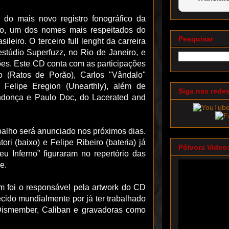
 do mais novo registro fonográfico da
nto, um dos nomes mais respeitados do
Pesquisar
ileiro. O terceiro full lenght da carreira
estúdio Superfuzz, no Rio de Janeiro, e
ões. Este CD conta com as participações
o (Ratos de Porão), Carlos "Vândalo"
, Felipe Eregion (Unearthly), além de
Siga nas rede
ndonça e Paulo Doc, do Lacerated and
trabalho será anunciado nos próximos dias.
ri (baixo) e Felipe Ribeiro (bateria) já
Pólvora Video
u Inferno” figuraram no repertório das
de.
ém foi o responsável pela artwork do CD
cido mundialmente por já ter trabalhado
 Dismember, Caliban e gravadoras como