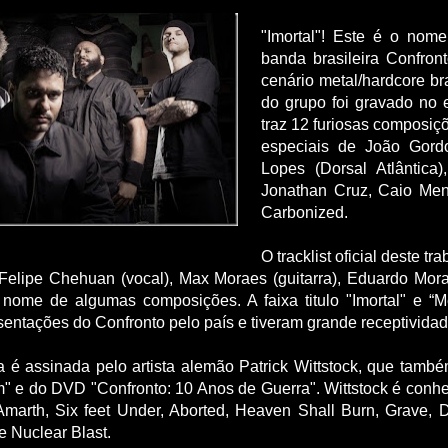
"Imortal"! Este é o nome
banda brasileira Confro
cenário metal/hardcore bras
do grupo foi gravado no 
traz 12 furiosas composiç
especiais de João Gord
Lopes (Dorsal Atlântica)
Jonathan Cruz, Caio Me
Carbonized.
O tracklist oficial deste 
Felipe Chehuan (vocal), Max Moraes (guitarra), Eduardo Morato
nome de algumas composições. A faixa titulo "Imortal" e “Me
sentações do Confronto pelo país e tiveram grande receptivida
ca é assinada pelo artista alemão Patrick Wittstock, que tamb
" e do DVD "Confronto: 10 Anos de Guerra". Wittstock é conhe
marth, Six feet Under, Aborted, Heaven Shall Burn, Grave,
e Nuclear Blast.