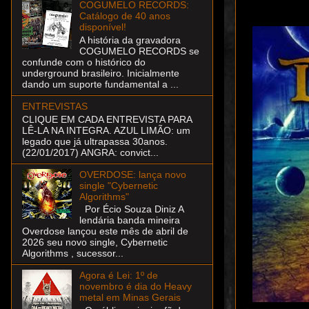
COGUMELO RECORDS:
Catálogo de 40 anos
disponível!
A história da gravadora
COGUMELO RECORDS se
confunde com o histórico do
underground brasileiro. Inicialmente
dando um suporte fundamental a ...
ENTREVISTAS
CLIQUE EM CADA ENTREVISTA PARA
LÊ-LA NA INTEGRA. AZUL LIMÃO: um
legado que já ultrapassa 30anos.
(22/01/2017) ANGRA: convict...
OVERDOSE: lança novo
single "Cybernetic
Algorithms"
Por Écio Souza Diniz A
lendária banda mineira
Overdose lançou este mês de abril de
2026 seu novo single, Cybernetic
Algorithms , sucessor...
Agora é Lei: 1º de
novembro é dia do Heavy
metal em Minas Gerais