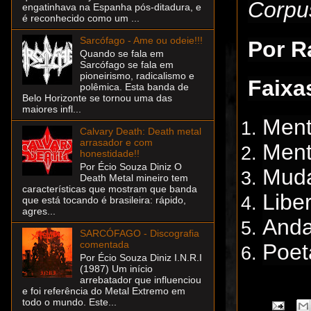
Corp
engatinhava na Espanha pós-ditadura, e
é reconhecido como um ...
Sarcófago - Ame ou odeie!!!
Por R
Quando se fala em
Sarcófago se fala em
pioneirismo, radicalismo e
Faixa
polêmica. Esta banda de
Belo Horizonte se tornou uma das
maiores infl...
Ment
Calvary Death: Death metal
arrasador e com
Ment
honestidade!!
Por Écio Souza Diniz O
Mud
Death Metal mineiro tem
características que mostram que banda
Libe
que está tocando é brasileira: rápido,
agres...
Anda
SARCÓFAGO - Discografia
comentada
Poet
Por Écio Souza Diniz I.N.R.I
(1987) Um início
arrebatador que influenciou
e foi referência do Metal Extremo em
todo o mundo. Este...