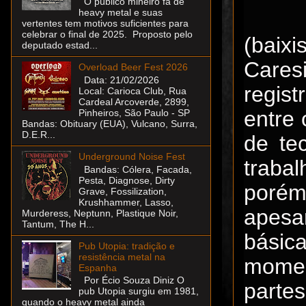
O público mineiro fã de
heavy metal e suas
vertentes tem motivos suficientes para
celebrar o final de 2025. Proposto pelo
(baixi
deputado estad...
Cares
Overload Beer Fest 2026
Data: 21/02/2026
regis
Local: Carioca Club, Rua
Cardeal Arcoverde, 2899,
entre 
Pinheiros, São Paulo - SP
Bandas: Obituary (EUA), Vulcano, Surra,
D.E.R...
de te
Underground Noise Fest
trabal
Bandas: Cólera, Facada,
Pesta, Diagnose, Dirty
porém
Grave, Fossilization,
Krushhammer, Lasso,
apesa
Murderess, Neptunn, Plastique Noir,
Tantum, The H...
básic
Pub Utopia: tradição e
resistência metal na
momen
Espanha
Por Écio Souza Diniz O
parte
pub Utopia surgiu em 1981,
quando o heavy metal ainda