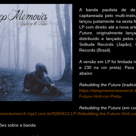
A banda paulista de d
capitaneada pelo multi-inst
lançou justamente na sexta-f
LP com direito até a nova a
Future
, originalmente la
distribuído e lançado pelos
Solitude Records (Japão), 
Records (Brasil).
A versão em LP foi limitada 
e 230 na cor preta). Para 
abaixo:
Rebuilding the Future
(tradici
https://deepmemoriesmerch.l
Future-Vinil-cor-Preta-
Rebuilding the Future
(em cor
emoriesmerch.loja2.com.br/9260412-LP-Rebuilding-the-Future-Vinil-co
ões sobre a banda: