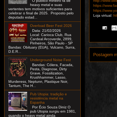
http://www.de
O público mineiro fã de
heavy metal e suas
https://www.f
vertentes tem motivos suficientes para
https://www.
celebrar o final de 2025. Proposto pelo
Loja virtual:
ht
deputado estad...
Overload Beer Fest 2026
Data: 21/02/2026
Local: Carioca Club, Rua
Cardeal Arcoverde, 2899,
Pinheiros, São Paulo - SP
Bandas: Obituary (EUA), Vulcano, Surra,
D.E.R...
Postagem m
Underground Noise Fest
Bandas: Cólera, Facada,
Pesta, Diagnose, Dirty
Grave, Fossilization,
Krushhammer, Lasso,
Murderess, Neptunn, Plastique Noir,
Tantum, The H...
Pub Utopia: tradição e
resistência metal na
Espanha
Por Écio Souza Diniz O
pub Utopia surgiu em 1981,
quando o heavy metal ainda