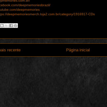
epmemories.com.br/
acebook.com/deepmemoriesbrazil/
youtube.com/deepmemories
tps://deepmemoriesmerch.loja2.com.br/category/1916917-CDs
ais recente
Página inicial