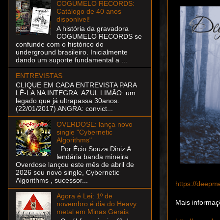
COGUMELO RECORDS:
Catálogo de 40 anos
disponível!
A história da gravadora
COGUMELO RECORDS se
confunde com o histórico do
underground brasileiro. Inicialmente
dando um suporte fundamental a ...
ENTREVISTAS
CLIQUE EM CADA ENTREVISTA PARA
LÊ-LA NA INTEGRA. AZUL LIMÃO: um
legado que já ultrapassa 30anos.
(22/01/2017) ANGRA: convict...
OVERDOSE: lança novo
single "Cybernetic
Algorithms"
Por Écio Souza Diniz A
lendária banda mineira
Overdose lançou este mês de abril de
2026 seu novo single, Cybernetic
Algorithms , sucessor...
https://deepm
Agora é Lei: 1º de
Mais informaç
novembro é dia do Heavy
metal em Minas Gerais