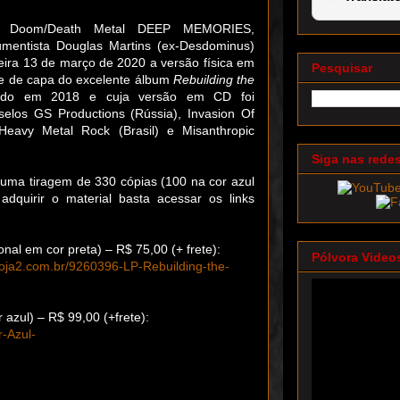
e Doom/Death Metal DEEP MEMORIES,
rumentista Douglas Martins (ex-Desdominus)
eira 13 de março de 2020 a versão física em
Pesquisar
rte de capa do excelente álbum
Rebuilding the
nçado em 2018 e cuja versão em CD foi
 selos GS Productions (Rússia), Invasion Of
Heavy Metal Rock (Brasil) e Misanthropic
Siga nas rede
numa tiragem de 330 cópias (100 na cor azul
adquirir o material basta acessar os links
onal em cor preta) – R$ 75,00 (+ frete):
Pólvora Video
oja2.com.br/9260396-LP-Rebuilding-the-
 azul) – R$ 99,00 (+frete):
r-Azul-