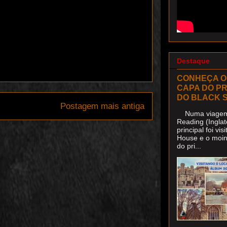
Destaque
CONHEÇA O
CAPA DO P
DO BLACK 
Postagem mais antiga
Numa viagem 
Reading (Inglat
principal foi v
House e o moin
do pri...