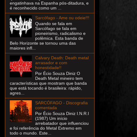
engatinhava na Espanha pós-ditadura, e
é reconhecido como um ...
Sarcófago - Ame ou odeie!!!
Quando se fala em
Sarcófago se fala em
pioneirismo, radicalismo e
polêmica. Esta banda de
Belo Horizonte se tornou uma das
maiores infl...
Calvary Death: Death metal
arrasador e com
honestidade!!
Por Écio Souza Diniz O
Death Metal mineiro tem
características que mostram que banda
que está tocando é brasileira: rápido,
agres...
SARCÓFAGO - Discografia
comentada
Por Écio Souza Diniz I.N.R.I
(1987) Um início
arrebatador que influenciou
e foi referência do Metal Extremo em
todo o mundo. Este...