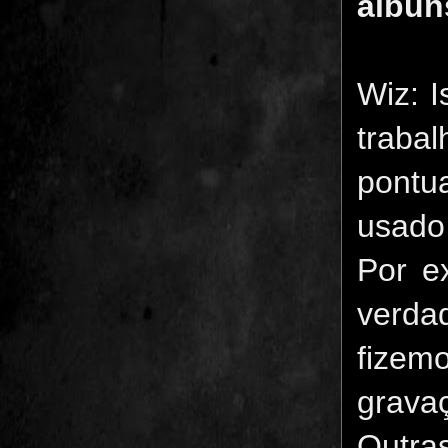
álbun
Wiz: 
traba
pontu
usado 
Por e
verda
fizem
grava
Outra