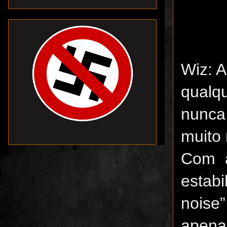
Wiz: 
qualqu
nunca
muito
Com 
estab
noise
apenas