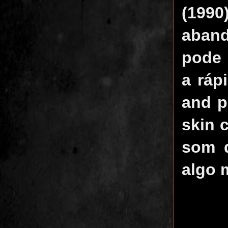
(1990
aband
pode 
a ráp
and p
skin 
som d
algo 