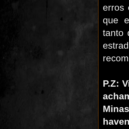
erros
que e
tanto
estra
recomp
P.Z: 
acham
Minas
haven