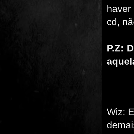
haver
cd, n
P.Z: 
aquel
Wiz: 
demais