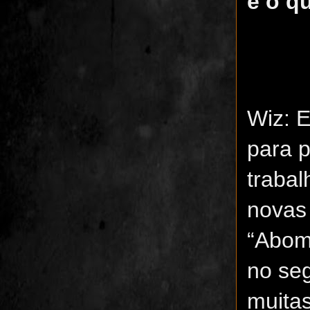
e o q
Wiz: 
para 
trabal
novas 
“Abomi
no se
muitas