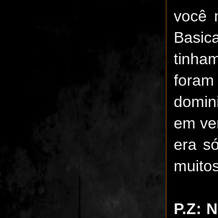
você 
Basic
tinha
foram
domin
em ve
era s
muito
P.Z: 