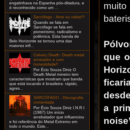
muito
engatinhava na Espanha pós-ditadura, e
é reconhecido como um ...
bateri
Sarcófago - Ame ou odeie!!!
Quando se fala em
Sarcófago se fala em
pioneirismo, radicalismo e
polêmica. Esta banda de
Belo Horizonte se tornou uma das
Pólvo
maiores infl...
que o
Calvary Death: Death metal
arrasador e com
honestidade!!
Hori
Por Écio Souza Diniz O
Death Metal mineiro tem
características que mostram que banda
ficar
que está tocando é brasileira: rápido,
agres...
desde
SARCÓFAGO - Discografia
comentada
a pri
Por Écio Souza Diniz I.N.R.I
(1987) Um início
arrebatador que influenciou
noise
e foi referência do Metal Extremo em
todo o mundo. Este...