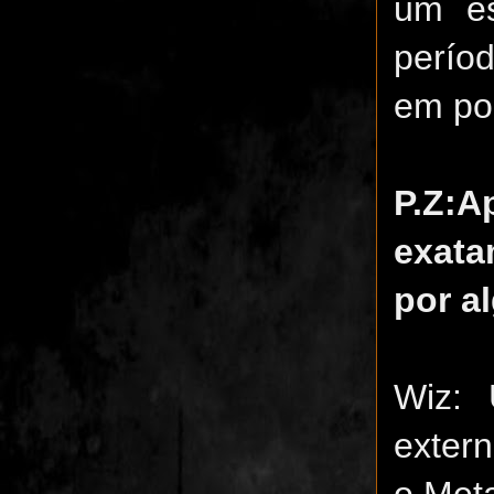
um es
perío
em po
P.Z:
exata
por a
Wiz: 
extern
o Met