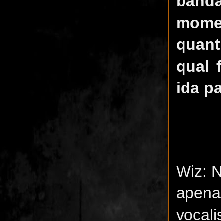
band
mome
quant
qual 
ida p
Wiz: 
apena
vocali