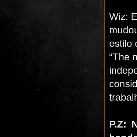
Wiz: E
mudou
estilo
“The 
indepe
consi
traba
P.Z: 