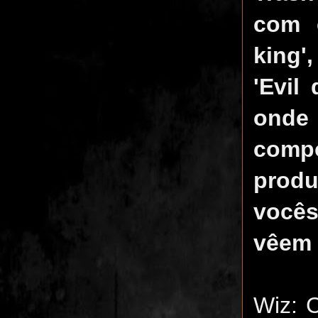
com 
king'
'Evil
onde 
comp
produ
você
vêem 
Wiz: 