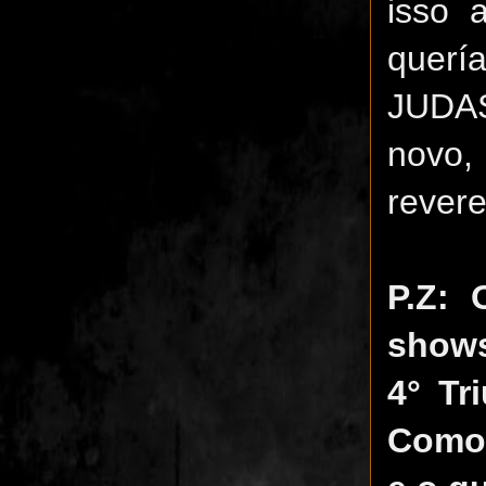
isso 
quer
JUDAS
novo
revere
P.Z: 
shows
4° Tr
Como 