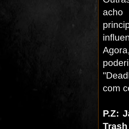
acho
princ
influe
Agora
poder
"Dead
com c
P.Z: 
Trash