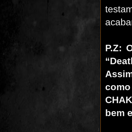
testam
acabam
P.Z: 
“Deat
Assim
como
CHAK
bem e