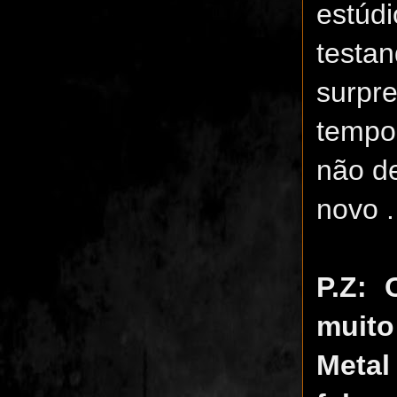
estúdi
testan
surpre
tempo 
não d
novo .
P.Z: 
muito
Metal