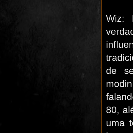
Wiz:
verda
influ
tradic
de s
modin
faland
80, a
uma t