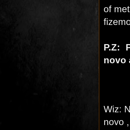
of met
fizem
P.Z: 
novo 
Wiz: N
novo 