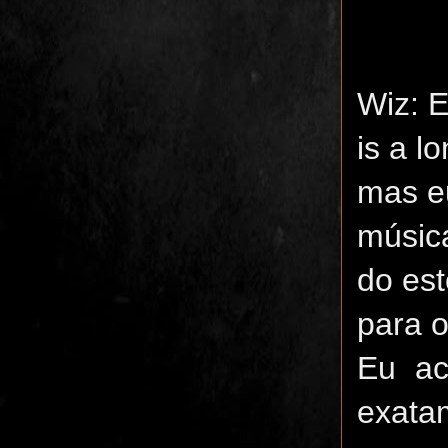
Wiz: E
is a l
mas eu
músic
do es
para o
Eu ac
exata