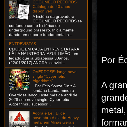
COGUMELO RECORDS:
Catálogo de 40 anos
disponível!
A história da gravadora
COGUMELO RECORDS se
confunde com o histórico do
underground brasileiro. Inicialmente
dando um suporte fundamental a ...
ENTREVISTAS
CLIQUE EM CADA ENTREVISTA PARA
LÊ-LA NA INTEGRA. AZUL LIMÃO: um
Por Éc
legado que já ultrapassa 30anos.
(22/01/2017) ANGRA: convict...
OVERDOSE: lança novo
single "Cybernetic
Algorithms"
A gran
Por Écio Souza Diniz A
lendária banda mineira
grand
Overdose lançou este mês de abril de
2026 seu novo single, Cybernetic
Algorithms , sucessor...
metal
Agora é Lei: 1º de
novembro é dia do Heavy
forma
metal em Minas Gerais