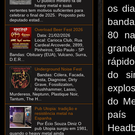
O público mineiro fã de
os di
heavy metal e suas
vertentes tem motivos suficientes para
celebrar o final de 2025. Proposto pelo
banda
deputado estad...
Overload Beer Fest 2026
80 na
Data: 21/02/2026
Local: Carioca Club, Rua
Cardeal Arcoverde, 2899,
grand
Pinheiros, São Paulo - SP
Bandas: Obituary (EUA), Vulcano, Surra,
rápido
D.E.R...
Underground Noise Fest
do s
Bandas: Cólera, Facada,
Pesta, Diagnose, Dirty
Grave, Fossilization,
explo
Krushhammer, Lasso,
Murderess, Neptunn, Plastique Noir,
do Me
Tantum, The H...
Pub Utopia: tradição e
país
resistência metal na
Espanha
Por Écio Souza Diniz O
Headb
pub Utopia surgiu em 1981,
quando o heavy metal ainda