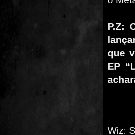
P.Z: 
lança
que v
EP “L
achar
Wiz: S