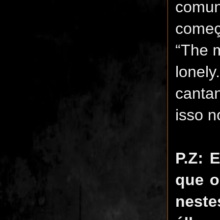
comuni
começ
“The m
lonely
canta
isso n
P.Z: 
que o
neste