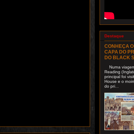
Destaque
CONHEÇA O
CAPA DO P
DO BLACK 
Numa viagem 
Reading (Inglat
principal foi v
House e o moin
do pri...