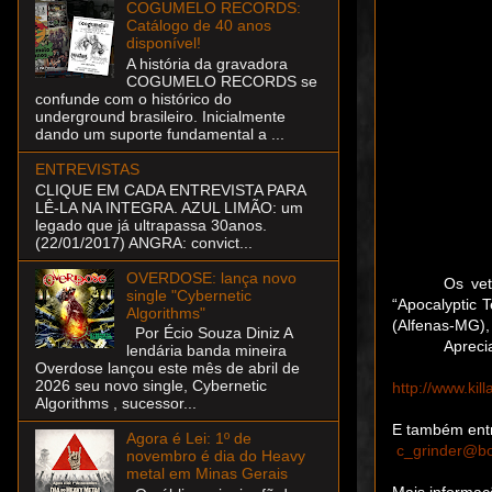
COGUMELO RECORDS:
Catálogo de 40 anos
disponível!
A história da gravadora
COGUMELO RECORDS se
confunde com o histórico do
underground brasileiro. Inicialmente
dando um suporte fundamental a ...
ENTREVISTAS
CLIQUE EM CADA ENTREVISTA PARA
LÊ-LA NA INTEGRA. AZUL LIMÃO: um
legado que já ultrapassa 30anos.
(22/01/2017) ANGRA: convict...
OVERDOSE: lança novo
Os ve
single "Cybernetic
“Apocalyptic T
Algorithms"
(Alfenas-MG),
Por Écio Souza Diniz A
Apreci
lendária banda mineira
Overdose lançou este mês de abril de
2026 seu novo single, Cybernetic
http://www.ki
Algorithms , sucessor...
E também entr
Agora é Lei: 1º de
c_grinder@bo
novembro é dia do Heavy
metal em Minas Gerais
Mais informaç