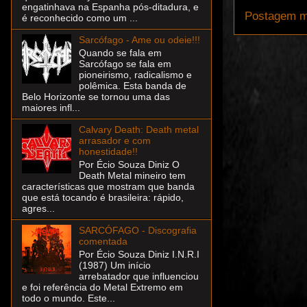
engatinhava na Espanha pós-ditadura, e
Postagem m
é reconhecido como um ...
Sarcófago - Ame ou odeie!!!
Quando se fala em
Sarcófago se fala em
pioneirismo, radicalismo e
polêmica. Esta banda de
Belo Horizonte se tornou uma das
maiores infl...
Calvary Death: Death metal
arrasador e com
honestidade!!
Por Écio Souza Diniz O
Death Metal mineiro tem
características que mostram que banda
que está tocando é brasileira: rápido,
agres...
SARCÓFAGO - Discografia
comentada
Por Écio Souza Diniz I.N.R.I
(1987) Um início
arrebatador que influenciou
e foi referência do Metal Extremo em
todo o mundo. Este...