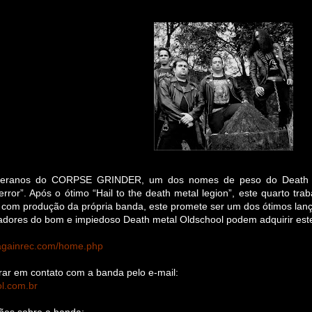
teranos do
CORPSE GRINDER, um dos nomes de peso do Death met
error”. Após o ótimo “Hail to the death metal legion”, este quarto tr
 com produção da própria banda, este promete ser um dos ótimos lan
adores do bom e impiedoso Death metal Oldschool podem adquirir este
llagainrec.com/home.php
ar em contato com a banda pelo e-mail:
l.com.br
ões sobre a banda: