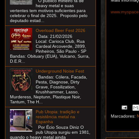
O público mineiro fã de
heavy metal e suas
vertentes tem motivos suficientes para
www.myspace.
celebrar o final de 2025. Proposto pelo
deputado estad...
Overload Beer Fest 2026
Data: 21/02/2026
Local: Carioca Club, Rua
Cardeal Arcoverde, 2899,
Pinheiros, São Paulo - SP
Bandas: Obituary (EUA), Vulcano, Surra,
D.E.R...
Underground Noise Fest
Bandas: Cólera, Facada,
Pesta, Diagnose, Dirty
Grave, Fossilization,
Krushhammer, Lasso,
Capa
Murderess, Neptunn, Plastique Noir,
Tantum, The H...
Pub Utopia: tradição e
Marcadores:
N
resistência metal na
Espanha
Por Écio Souza Diniz O
pub Utopia surgiu em 1981,
quando o heavy metal ainda