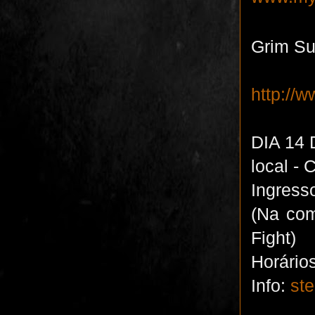
Grim Suf
http://
DIA 14
local -
Ingress
(Na com
Fight)
Horários
Info:
ste