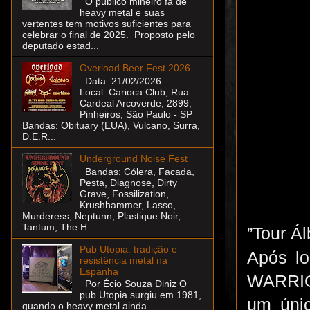
O público mineiro fã de
heavy metal e suas
vertentes tem motivos suficientes para
celebrar o final de 2025. Proposto pelo
deputado estad...
Overload Beer Fest 2026
Data: 21/02/2026
Local: Carioca Club, Rua
Cardeal Arcoverde, 2899,
Pinheiros, São Paulo - SP
Bandas: Obituary (EUA), Vulcano, Surra,
D.E.R...
Underground Noise Fest
Bandas: Cólera, Facada,
Pesta, Diagnose, Dirty
Grave, Fossilization,
Krushhammer, Lasso,
Murderess, Neptunn, Plastique Noir,
Tantum, The H...
”Tour Á
Pub Utopia: tradição e
Após lo
resistência metal na
Espanha
WARRIOR
Por Écio Souza Diniz O
pub Utopia surgiu em 1981,
um úni
quando o heavy metal ainda