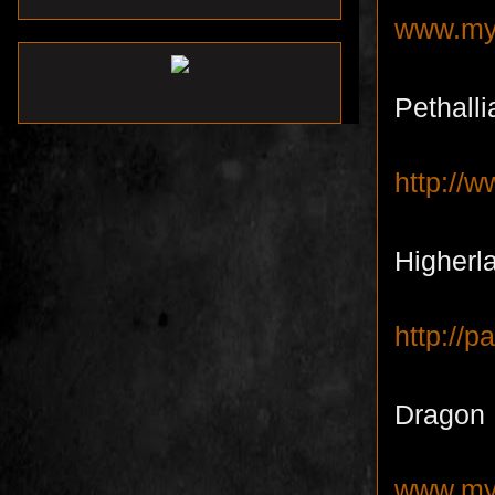
www.mys
Pethalli
http://
Higherl
http://
Dragon 
www.my