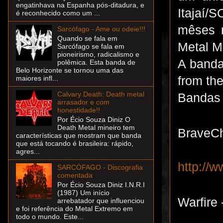
engatinhava na Espanha pós-ditadura, e
Itajaí/
é reconhecido como um ...
mêses 
Sarcófago - Ame ou odeie!!!
Quando se fala em
Metal 
Sarcófago se fala em
pioneirismo, radicalismo e
A banda
polêmica. Esta banda de
Belo Horizonte se tornou uma das
from th
maiores infl...
Calvary Death: Death metal
Bandas 
arrasador e com
honestidade!!
Por Écio Souza Diniz O
Death Metal mineiro tem
BraveCh
características que mostram que banda
que está tocando é brasileira: rápido,
agres...
http://
SARCÓFAGO - Discografia
comentada
Por Écio Souza Diniz I.N.R.I
(1987) Um início
Warfire 
arrebatador que influenciou
e foi referência do Metal Extremo em
todo o mundo. Este...