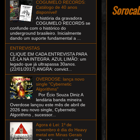
COGUMELO RECORDS:
Sorocab
Catálogo de 40 anos
disponível!
A história da gravadora
COGUMELO RECORDS se
confunde com o histórico do
underground brasileiro. Inicialmente
dando um suporte fundamental a ...
ENTREVISTAS
CLIQUE EM CADA ENTREVISTA PARA
LÊ-LA NA INTEGRA. AZUL LIMÃO: um
legado que já ultrapassa 30anos.
(22/01/2017) ANGRA: convict...
OVERDOSE: lança novo
single "Cybernetic
Algorithms"
Por Écio Souza Diniz A
lendária banda mineira
Overdose lançou este mês de abril de
2026 seu novo single, Cybernetic
Algorithms , sucessor...
Agora é Lei: 1º de
novembro é dia do Heavy
metal em Minas Gerais