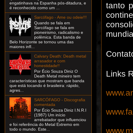
engatinhava na Espanha pós-ditadura, e
tanto 
é reconhecido como um ...
contin
Sarcófago - Ame ou odeie!!!
consoli
Quando se fala em
Sarcófago se fala em
mundia
pioneirismo, radicalismo e
polêmica. Esta banda de
Belo Horizonte se tornou uma das
maiores infl...
Contat
Calvary Death: Death metal
arrasador e com
honestidade!!
Por Écio Souza Diniz O
Links 
Death Metal mineiro tem
características que mostram que banda
que está tocando é brasileira: rápido,
agres...
www.an
SARCÓFAGO - Discografia
comentada
www.fa
Por Écio Souza Diniz I.N.R.I
(1987) Um início
arrebatador que influenciou
e foi referência do Metal Extremo em
www.me
todo o mundo. Este...