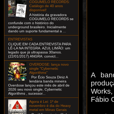
COGUMELO RECORDS:
Catálogo de 40 anos
disponível!
A história da gravadora
COGUMELO RECORDS se
confunde com o histórico do
underground brasileiro. Inicialmente
dando um suporte fundamental a ...
ENTREVISTAS
CLIQUE EM CADA ENTREVISTA PARA
LÊ-LA NA INTEGRA. AZUL LIMÃO: um
legado que já ultrapassa 30anos.
(22/01/2017) ANGRA: convict...
OVERDOSE: lança novo
single "Cybernetic
Algorithms"
A ban
Por Écio Souza Diniz A
produç
lendária banda mineira
Overdose lançou este mês de abril de
Works, 
2026 seu novo single, Cybernetic
Algorithms , sucessor...
Fábio C
Agora é Lei: 1º de
novembro é dia do Heavy
metal em Minas Gerais