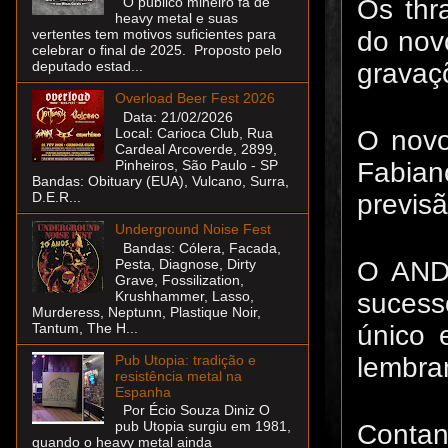
Os thr
O público mineiro fã de
heavy metal e suas
do novo
vertentes tem motivos suficientes para
celebrar o final de 2025. Proposto pelo
gravaç
deputado estad...
Overload Beer Fest 2026
Data: 21/02/2026
O novo
Local: Carioca Club, Rua
Cardeal Arcoverde, 2899,
Fabian
Pinheiros, São Paulo - SP
Bandas: Obituary (EUA), Vulcano, Surra,
previs
D.E.R...
Underground Noise Fest
Bandas: Cólera, Facada,
O AND
Pesta, Diagnose, Dirty
Grave, Fossilization,
sucess
Krushhammer, Lasso,
Murderess, Neptunn, Plastique Noir,
único 
Tantum, The H...
lembra
Pub Utopia: tradição e
resistência metal na
Espanha
Por Écio Souza Diniz O
pub Utopia surgiu em 1981,
Contan
quando o heavy metal ainda