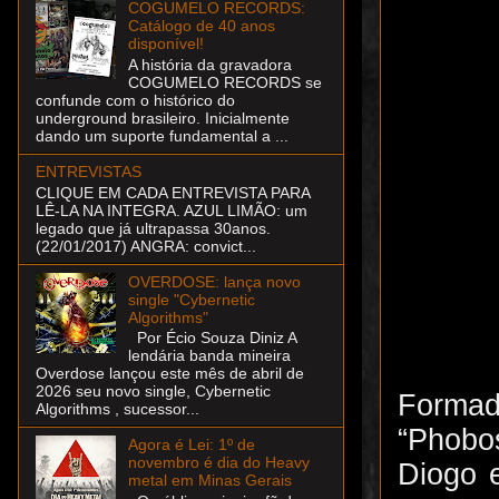
COGUMELO RECORDS:
Catálogo de 40 anos
disponível!
A história da gravadora
COGUMELO RECORDS se
confunde com o histórico do
underground brasileiro. Inicialmente
dando um suporte fundamental a ...
ENTREVISTAS
CLIQUE EM CADA ENTREVISTA PARA
LÊ-LA NA INTEGRA. AZUL LIMÃO: um
legado que já ultrapassa 30anos.
(22/01/2017) ANGRA: convict...
OVERDOSE: lança novo
single "Cybernetic
Algorithms"
Por Écio Souza Diniz A
lendária banda mineira
Overdose lançou este mês de abril de
2026 seu novo single, Cybernetic
Formad
Algorithms , sucessor...
“Phobo
Agora é Lei: 1º de
novembro é dia do Heavy
Diogo 
metal em Minas Gerais