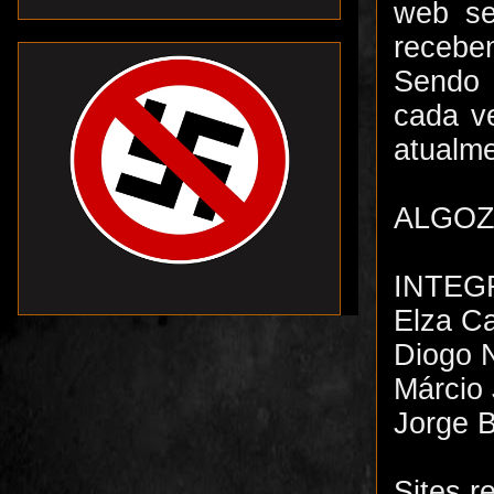
web se
receben
Sendo 
cada v
atualme
ALGO
INTEG
Elza Ca
Diogo 
Márcio 
Jorge B
Sites r