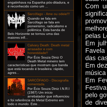
engatinhava na Espanha pós-ditadura, e
Com um
é reconhecido como um ...
signif
Sarcófago - Ame ou odeie!!!
Quando se fala em
promovi
Sarcófago se fala em
pioneirismo, radicalismo e
melhor
polêmica. Esta banda de
Belo Horizonte se tornou uma das
pelas L
maiores infl...
Em julh
Calvary Death: Death metal
Favela
arrasador e com
honestidade!!
das cas
Por Écio Souza Diniz O
Death Metal mineiro tem
Em dez
características que mostram que banda
que está tocando é brasileira: rápido,
música
agres...
Em Fev
SARCÓFAGO - Discografia
comentada
Festiv
Por Écio Souza Diniz I.N.R.I
(1987) Um início
pelo go
arrebatador que influenciou
e foi referência do Metal Extremo em
de div
todo o mundo. Este...