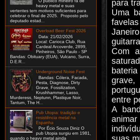
para t
O público mineiro fã de
heavy metal e suas
Uma ba
vertentes tem motivos suficientes para
celebrar o final de 2025. Proposto pelo
favela
deputado estad...
Janeiro
Overload Beer Fest 2026
Data: 21/02/2026
guitarr
Local: Carioca Club, Rua
Cardeal Arcoverde, 2899,
Com af
Pinheiros, São Paulo - SP
Bandas: Obituary (EUA), Vulcano, Surra,
satura
D.E.R...
bateri
Underground Noise Fest
Bandas: Cólera, Facada,
grave,
Pesta, Diagnose, Dirty
Grave, Fossilization,
portugu
Krushhammer, Lasso,
entre 
Murderess, Neptunn, Plastique Noir,
Tantum, The H...
A band
Pub Utopia: tradição e
animar
resistência metal na
Espanha
indivíd
Por Écio Souza Diniz O
pub Utopia surgiu em 1981,
suas m
quando o heavy metal ainda