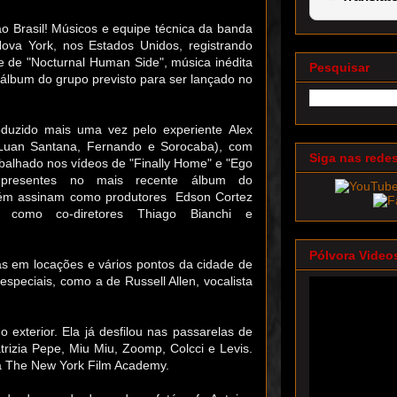
o Brasil! Músicos e equipe técnica da banda
ova York, nos Estados Unidos, registrando
e de "Nocturnal Human Side", música inédita
Pesquisar
álbum do grupo previsto para ser lançado no
oduzido mais uma vez pelo experiente Alex
 Luan Santana, Fernando e Sorocaba), com
Siga nas rede
alhado nos vídeos de "Finally Home" e "Ego
resentes no mais recente álbum do
ém assinam
como
p
rodutores
E
dson Cortez
como co-diretores Thiago Bianchi e
Pólvora Video
as em locações e vários pontos da cidade de
speciais, como a de Russell Allen, vocalista
exterior. Ela já desfilou nas passarelas de
rizia Pepe, Miu Miu, Zoomp, Colcci e Levis.
na The New York Film Academy.