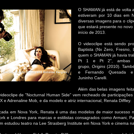
O SHAMAN já está de volta a
estiveram por 10 dias em N
diversas imagens para o clip
que estará presente no novo 
início de 2013.
O videoclipe está sendo pr
Baptista (Nx Zero, Fresno,
quem o SHAMAN já havia trab
Pt 1 e Pt 2", ambas p
grupo,
Origins
(2010). Tamb
e Fernando Quesada e 
Juninho
Carelli.
Além das belas imagens feit
videoclipe de "Nocturnal Human Side" vem recheado de participações e
X e Adrenaline Mob
, e da
modelo e atriz internacional, Renata Diffley.
dicada em Nova York, Renata é uma das modelos de maior sucesso no 
ork e Londres para marcas e estilistas consagrados como Armani, Pat
 estudou teatro na Lee Strasberg Institute em Nova York e cinema 