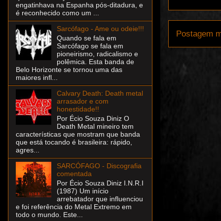
engatinhava na Espanha pós-ditadura, e
é reconhecido como um ...
Sarcófago - Ame ou odeie!!!
Postagem m
Quando se fala em
Sarcófago se fala em
pioneirismo, radicalismo e
polêmica. Esta banda de
Belo Horizonte se tornou uma das
maiores infl...
Calvary Death: Death metal
arrasador e com
honestidade!!
Por Écio Souza Diniz O
Death Metal mineiro tem
características que mostram que banda
que está tocando é brasileira: rápido,
agres...
SARCÓFAGO - Discografia
comentada
Por Écio Souza Diniz I.N.R.I
(1987) Um início
arrebatador que influenciou
e foi referência do Metal Extremo em
todo o mundo. Este...