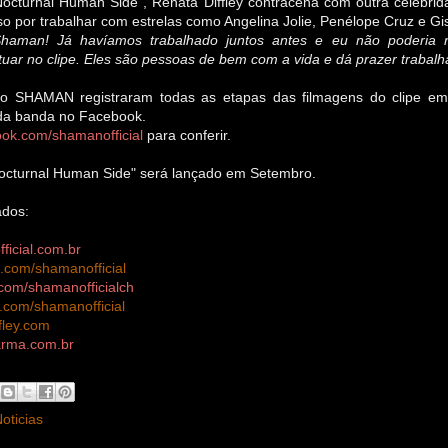
Nocturnal Human Side", Renata Diffley
contracena com outra celebri
so por trabalhar com estrelas como Angelina Jolie, Penélope Cruz e G
haman! Já havíamos trabalh
ad
o juntos antes e eu não poderia r
tuar no clipe. Eles são pessoas de bem com a vida e dá prazer trabalh
o SHAMAN registraram todas as etapas das filmagens do clipe em 
 da banda no Facebook.
ok.com/shamanofficial
para conferir.
octurnal Human Side" será lançado em Setembro.
ados:
icial.com.br
com/shamanofficial
com/shamanofficialch
com/shamanofficial
fley.com
rma.com.br
oticias