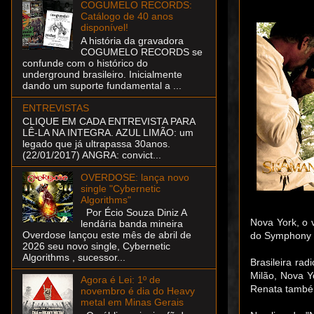
COGUMELO RECORDS:
Catálogo de 40 anos
disponível!
A história da gravadora
COGUMELO RECORDS se
confunde com o histórico do
underground brasileiro. Inicialmente
dando um suporte fundamental a ...
ENTREVISTAS
CLIQUE EM CADA ENTREVISTA PARA
LÊ-LA NA INTEGRA. AZUL LIMÃO: um
legado que já ultrapassa 30anos.
(22/01/2017) ANGRA: convict...
OVERDOSE: lança novo
single "Cybernetic
Algorithms"
Por Écio Souza Diniz A
Nova York, o 
lendária banda mineira
Overdose lançou este mês de abril de
do Symphony 
2026 seu novo single, Cybernetic
Algorithms , sucessor...
Brasileira ra
Milão, Nova Y
Agora é Lei: 1º de
Renata também
novembro é dia do Heavy
metal em Minas Gerais