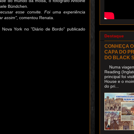
dade do mundo da moda, o fotógrafo Antoine
isele Bündchen.
ecusar esse convite. Foi uma experiência
ar assim",
comentou Renata.
Nova York no "Diário de Bordo" publicado
Destaque
CONHEÇA O
CAPA DO P
DO BLACK 
Numa viagem 
Reading (Inglat
principal foi v
House e o moin
do pri...