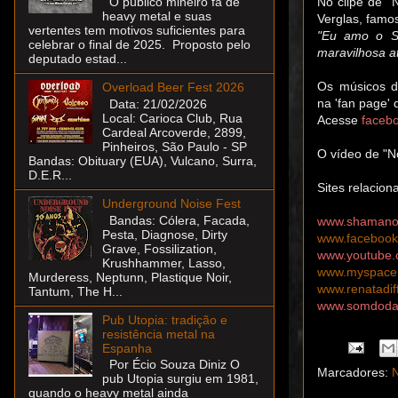
No clipe de "
O público mineiro fã de
heavy metal e suas
Verglas, famo
vertentes tem motivos suficientes para
"Eu amo o S
celebrar o final de 2025. Proposto pelo
maravilhosa a
deputado estad...
Os músicos d
Overload Beer Fest 2026
na 'fan page'
Data: 21/02/2026
Local: Carioca Club, Rua
Acesse
facebo
Cardeal Arcoverde, 2899,
Pinheiros, São Paulo - SP
O vídeo de "N
Bandas: Obituary (EUA), Vulcano, Surra,
D.E.R...
Sites relacion
Underground Noise Fest
Bandas: Cólera, Facada,
www.shamanoff
Pesta, Diagnose, Dirty
www.facebook.
Grave, Fossilization,
www.youtube.
Krushhammer, Lasso,
www.myspace.
Murderess, Neptunn, Plastique Noir,
www.renatadif
Tantum, The H...
www.somdoda
Pub Utopia: tradição e
resistência metal na
Espanha
Por Écio Souza Diniz O
Marcadores:
N
pub Utopia surgiu em 1981,
quando o heavy metal ainda