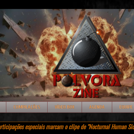
COMPILAÇÕES
VÍDEO BOX
AGENDA
EQUIPE
ticipações especiais marcam o clipe de "Nocturnal Human Sid