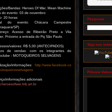
ações/Bandas: Heroes Of War, Mean Machine
a do evento: 03 de novembro
io: 20 horas
Pesquisar
cal do evento: Chácara Campestre
araquara/SP)
ereço: Acesso de Ribeirão Preto a Vila
er; Próximo a entrada do Pq São Paulo.
Siga nas rede
ressos/valores: R$ 5,00 (ANTECIPADOS)
tos de vendas: com os integrantes do
oclube - MOTOQUEIROS SELVAGENS
lização/informações:
http://www.facebook.co
otoqueirosselvagens
Pólvora Video
iço/informações adicionais
heroesofwar.tnb.art.br