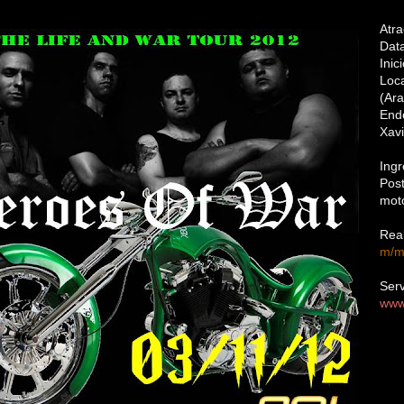
Atr
Dat
Inic
Lo
(Ar
End
Xavi
Ing
Pos
mot
Rea
m/m
Serv
www.