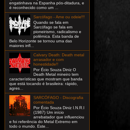
engatinhava na Espanha pós-ditadura, e
é reconhecido como um ...
Sarcófago - Ame ou odeie!!!
Quando se fala em
Sarcófago se fala em
pioneirismo, radicalismo e
polêmica. Esta banda de
Belo Horizonte se tornou uma das
maiores infl...
Calvary Death: Death metal
arrasador e com
honestidade!!
Por Écio Souza Diniz O
Death Metal mineiro tem
características que mostram que banda
que está tocando é brasileira: rápido,
agres...
SARCÓFAGO - Discografia
comentada
Por Écio Souza Diniz I.N.R.I
(1987) Um início
arrebatador que influenciou
e foi referência do Metal Extremo em
todo o mundo. Este...