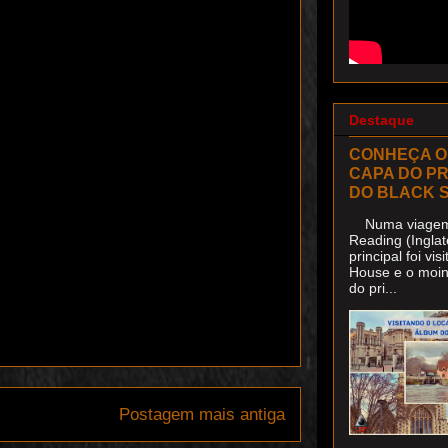
Destaque
CONHEÇA O
CAPA DO P
DO BLACK 
Numa viagem 
Reading (Inglat
principal foi v
House e o moin
do pri...
Postagem mais antiga