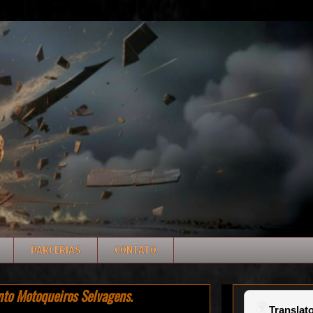
PARCERIAS
CONTATO
to Motoqueiros Selvagens.
🌍
Translato