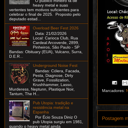
O público mineiro fã de
heavy metal e suas
vertentes tem motivos suficientes para
celebrar o final de 2025. Proposto pelo
deputado estad...
Overload Beer Fest 2026
Data: 21/02/2026
Local: Carioca Club, Rua
Cardeal Arcoverde, 2899,
Pinheiros, São Paulo - SP
Bandas: Obituary (EUA), Vulcano, Surra,
D.E.R...
Underground Noise Fest
Bandas: Cólera, Facada,
Pesta, Diagnose, Dirty
Grave, Fossilization,
Krushhammer, Lasso,
Murderess, Neptunn, Plastique Noir,
Marcadores:
N
Tantum, The H...
Pub Utopia: tradição e
resistência metal na
Espanha
Por Écio Souza Diniz O
Postagem m
pub Utopia surgiu em 1981,
quando o heavy metal ainda