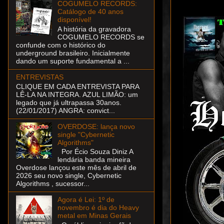
COGUMELO RECORDS:
Catálogo de 40 anos
disponível!
A história da gravadora
COGUMELO RECORDS se
confunde com o histórico do
underground brasileiro. Inicialmente
dando um suporte fundamental a ...
ENTREVISTAS
CLIQUE EM CADA ENTREVISTA PARA
LÊ-LA NA INTEGRA. AZUL LIMÃO: um
legado que já ultrapassa 30anos.
(22/01/2017) ANGRA: convict...
OVERDOSE: lança novo
single "Cybernetic
Algorithms"
Por Écio Souza Diniz A
lendária banda mineira
Overdose lançou este mês de abril de
2026 seu novo single, Cybernetic
Algorithms , sucessor...
Agora é Lei: 1º de
novembro é dia do Heavy
metal em Minas Gerais