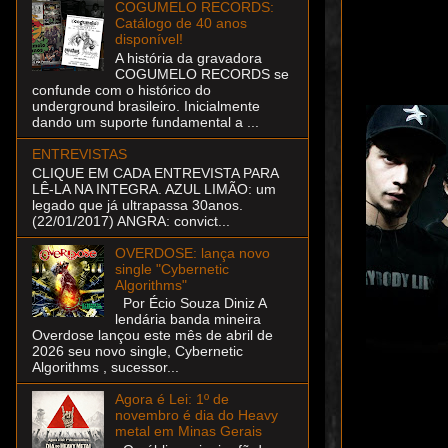
COGUMELO RECORDS:
Catálogo de 40 anos
disponível!
A história da gravadora
COGUMELO RECORDS se
confunde com o histórico do
underground brasileiro. Inicialmente
dando um suporte fundamental a ...
ENTREVISTAS
CLIQUE EM CADA ENTREVISTA PARA
LÊ-LA NA INTEGRA. AZUL LIMÃO: um
legado que já ultrapassa 30anos.
(22/01/2017) ANGRA: convict...
OVERDOSE: lança novo
single "Cybernetic
Algorithms"
Por Écio Souza Diniz A
lendária banda mineira
Overdose lançou este mês de abril de
2026 seu novo single, Cybernetic
Algorithms , sucessor...
Agora é Lei: 1º de
novembro é dia do Heavy
metal em Minas Gerais