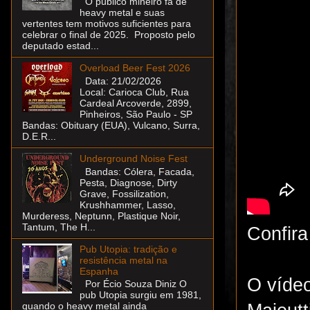
O público mineiro fã de
heavy metal e suas
vertentes tem motivos suficientes para
celebrar o final de 2025. Proposto pelo
deputado estad...
Overload Beer Fest 2026
Data: 21/02/2026
Local: Carioca Club, Rua
Cardeal Arcoverde, 2899,
Pinheiros, São Paulo - SP
Bandas: Obituary (EUA), Vulcano, Surra,
D.E.R...
Underground Noise Fest
Bandas: Cólera, Facada,
Pesta, Diagnose, Dirty
Grave, Fossilization,
Krushhammer, Lasso,
Murderess, Neptunn, Plastique Noir,
Tantum, The H...
Confir
Pub Utopia: tradição e
resistência metal na
Espanha
O vídeo
Por Écio Souza Diniz O
pub Utopia surgiu em 1981,
quando o heavy metal ainda