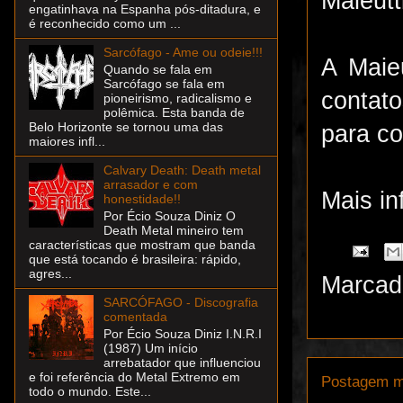
Maieutt
engatinhava na Espanha pós-ditadura, e
é reconhecido como um ...
Sarcófago - Ame ou odeie!!!
A Maie
Quando se fala em
Sarcófago se fala em
conta
pioneirismo, radicalismo e
polêmica. Esta banda de
Belo Horizonte se tornou uma das
para
co
maiores infl...
Calvary Death: Death metal
arrasador e com
Mais i
honestidade!!
Por Écio Souza Diniz O
Death Metal mineiro tem
características que mostram que banda
que está tocando é brasileira: rápido,
agres...
Marcad
SARCÓFAGO - Discografia
comentada
Por Écio Souza Diniz I.N.R.I
(1987) Um início
arrebatador que influenciou
e foi referência do Metal Extremo em
Postagem m
todo o mundo. Este...