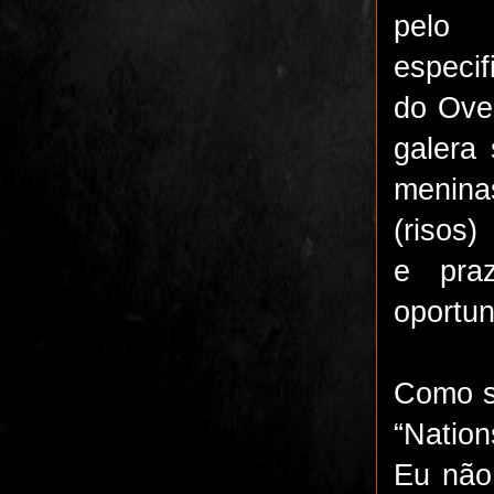
pelo 
especi
do Ove
galera
menina
(riso
e pra
oportu
Como su
“Nation
Eu não