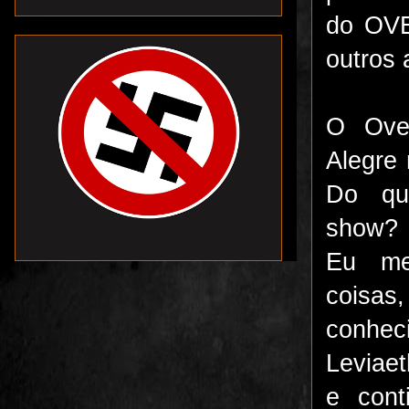
do OVE
outros 
O Ove
Alegre
Do qu
show?
Eu me
coisa
conhec
Leviaet
e cont