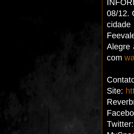
INFORM
08/12. 
cidad
Feeval
Alegre 
com
wa
Contat
Site:
ht
Reverb
Facebo
Twitter: