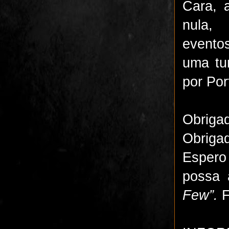
Cara, 
nula,
evento
uma tu
por Por
Obrigad
Obriga
Espero
possa 
Few”.
F