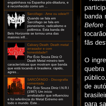
engatinhava na Espanha pós-ditadura, e
partic
é reconhecido como um ...
Sarcófago - Ame ou odeie!!!
banda 
Quando se fala em
Sarcófago se fala em
Before
pioneirismo, radicalismo e
polêmica. Esta banda de
tocarã
Belo Horizonte se tornou uma das
maiores infl...
fãs des
Calvary Death: Death metal
arrasador e com
honestidade!!
Por Écio Souza Diniz O
O ingr
Death Metal mineiro tem
características que mostram que banda
quebra 
que está tocando é brasileira: rápido,
agres...
públic
SARCÓFAGO - Discografia
comentada
de autó
Por Écio Souza Diniz I.N.R.I
(1987) Um início
brasil
arrebatador que influenciou
e foi referência do Metal Extremo em
para sa
todo o mundo. Este...