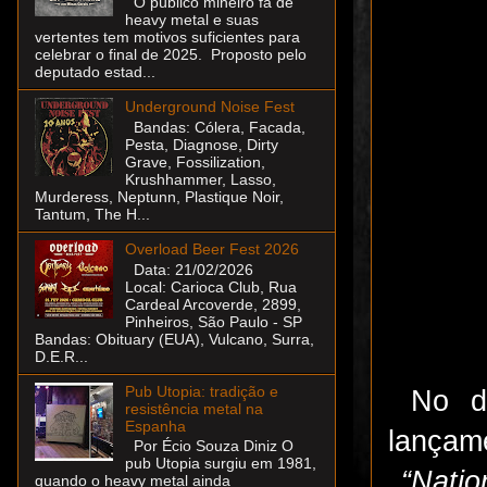
O público mineiro fã de
heavy metal e suas
vertentes tem motivos suficientes para
celebrar o final de 2025. Proposto pelo
deputado estad...
Underground Noise Fest
Bandas: Cólera, Facada,
Pesta, Diagnose, Dirty
Grave, Fossilization,
Krushhammer, Lasso,
Murderess, Neptunn, Plastique Noir,
Tantum, The H...
Overload Beer Fest 2026
Data: 21/02/2026
Local: Carioca Club, Rua
Cardeal Arcoverde, 2899,
Pinheiros, São Paulo - SP
Bandas: Obituary (EUA), Vulcano, Surra,
D.E.R...
Pub Utopia: tradição e
No d
resistência metal na
Espanha
lançame
Por Écio Souza Diniz O
pub Utopia surgiu em 1981,
“Nati
quando o heavy metal ainda