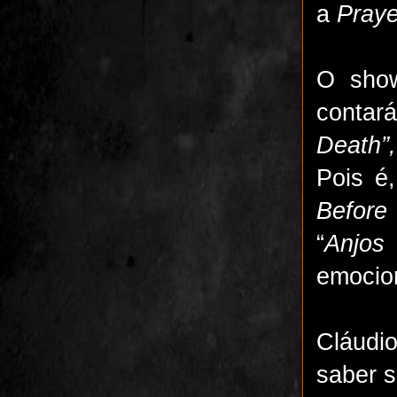
a
Praye
O show
contar
Death”
Pois é
Before
“
Anjos
emocion
Cláudi
saber s