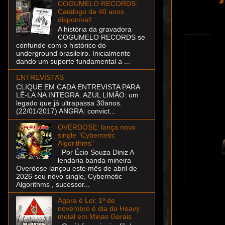
COGUMELO RECORDS:
Catálogo de 40 anos
disponível!
A história da gravadora
COGUMELO RECORDS se
confunde com o histórico do
underground brasileiro. Inicialmente
dando um suporte fundamental a ...
ENTREVISTAS
CLIQUE EM CADA ENTREVISTA PARA
LÊ-LA NA INTEGRA. AZUL LIMÃO: um
legado que já ultrapassa 30anos.
(22/01/2017) ANGRA: convict...
OVERDOSE: lança novo
single "Cybernetic
Algorithms"
Por Écio Souza Diniz A
lendária banda mineira
Overdose lançou este mês de abril de
2026 seu novo single, Cybernetic
Algorithms , sucessor...
Agora é Lei: 1º de
novembro é dia do Heavy
metal em Minas Gerais