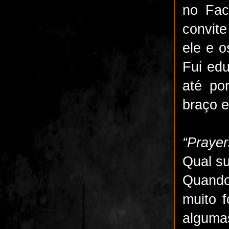
no Fac
convite
ele e 
Fui ed
até po
braço 
“Praye
Qual su
Quando
muito f
alguma