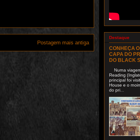
Destaque
Postagem mais antiga
CONHEÇA O
CAPA DO P
DO BLACK 
Numa viagem 
Reading (Inglat
principal foi v
House e o moin
do pri...