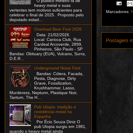
O público mineiro fã de
heavy metal e suas
vertentes tem motivos suficientes para
Marcadores:
N
celebrar o final de 2025. Proposto pelo
deputado estad...
Overload Beer Fest 2026
Data: 21/02/2026
Local: Carioca Club, Rua
Postagem m
Cardeal Arcoverde, 2899,
Pinheiros, São Paulo - SP
Bandas: Obituary (EUA), Vulcano, Surra,
D.E.R...
Underground Noise Fest
Bandas: Cólera, Facada,
Pesta, Diagnose, Dirty
Grave, Fossilization,
Krushhammer, Lasso,
Murderess, Neptunn, Plastique Noir,
Tantum, The H...
Pub Utopia: tradição e
resistência metal na
Espanha
Por Écio Souza Diniz O
pub Utopia surgiu em 1981,
quando o heavy metal ainda