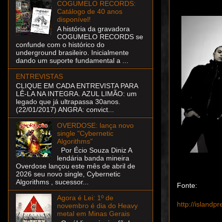
COGUMELO RECORDS:
Catálogo de 40 anos
disponível!
A história da gravadora
COGUMELO RECORDS se
confunde com o histórico do
underground brasileiro. Inicialmente
dando um suporte fundamental a ...
ENTREVISTAS
CLIQUE EM CADA ENTREVISTA PARA
LÊ-LA NA INTEGRA. AZUL LIMÃO: um
legado que já ultrapassa 30anos.
(22/01/2017) ANGRA: convict...
OVERDOSE: lança novo
single "Cybernetic
Algorithms"
Por Écio Souza Diniz A
lendária banda mineira
Overdose lançou este mês de abril de
2026 seu novo single, Cybernetic
Algorithms , sucessor...
Fonte:
Agora é Lei: 1º de
http://islandp
novembro é dia do Heavy
metal em Minas Gerais