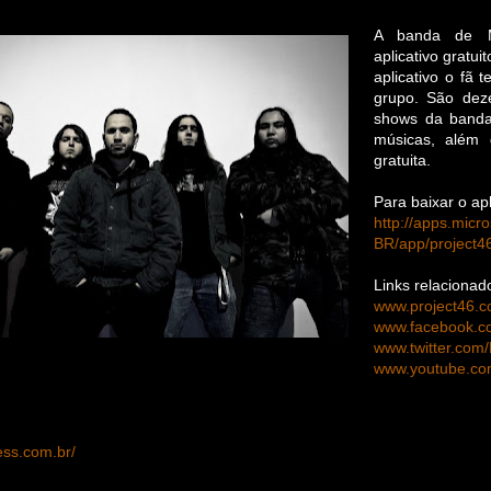
A banda de M
aplicativo gratu
aplicativo o fã 
grupo. São dez
shows da banda,
músicas, além
gratuita.
Para baixar o apl
http://apps.micr
BR/app/project
Links relacionad
www.project46.c
www.facebook.c
www.twitter.com/
www.youtube.com
ress.com.br/