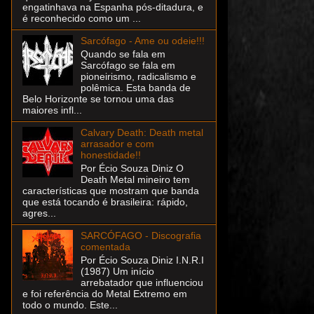
engatinhava na Espanha pós-ditadura, e
é reconhecido como um ...
Sarcófago - Ame ou odeie!!!
Quando se fala em
Sarcófago se fala em
pioneirismo, radicalismo e
polêmica. Esta banda de
Belo Horizonte se tornou uma das
maiores infl...
Calvary Death: Death metal
arrasador e com
honestidade!!
Por Écio Souza Diniz O
Death Metal mineiro tem
características que mostram que banda
que está tocando é brasileira: rápido,
agres...
SARCÓFAGO - Discografia
comentada
Por Écio Souza Diniz I.N.R.I
(1987) Um início
arrebatador que influenciou
e foi referência do Metal Extremo em
todo o mundo. Este...