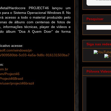
etal/Hardocore PROJECT46 lançou um
ito para o Sistema Operacional Windows 8. No
terá acesso a todo o material produzido pelo
Pesquisar
enas de álbuns com centenas de fotos de
 informações técnicas, player de vídeos e
 do álbum "Doa A Quem Doer" de forma
Siga nas rede
icativo acesse:
osoft.com/windows/pt-
46/909580bb-5c03-4a5a-9d8c-916131503ba7
os:
om.br
Pólvora Video
om/Project46
Project46Brasil
/user/project46brazil