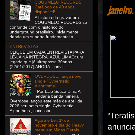
COGUMELO RECORDS:
janeiro.
Catálogo de 40 anos
disponível!
A história da gravadora
COGUMELO RECORDS se
confunde com o histórico do
underground brasileiro. Inicialmente
dando um suporte fundamental a ...
ENTREVISTAS
CLIQUE EM CADA ENTREVISTA PARA
LÊ-LA NA INTEGRA. AZUL LIMÃO: um
legado que já ultrapassa 30anos.
(22/01/2017) ANGRA: convict...
OVERDOSE: lança novo
single "Cybernetic
Algorithms"
Por Écio Souza Diniz A
lendária banda mineira
Overdose lançou este mês de abril de
2026 seu novo single, Cybernetic
Algorithms , sucessor...
“Terati
Agora é Lei: 1º de
anunci
novembro é dia do Heavy
metal em Minas Gerais