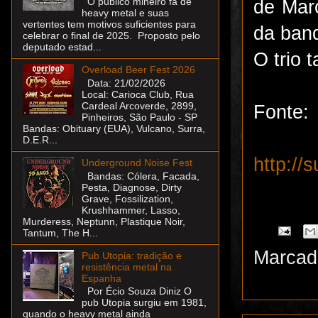
O público mineiro fã de
de Març
heavy metal e suas
vertentes tem motivos suficientes para
da band
celebrar o final de 2025. Proposto pelo
deputado estad...
O trio 
Overload Beer Fest 2026
Data: 21/02/2026
Local: Carioca Club, Rua
Cardeal Arcoverde, 2899,
Fonte:
Pinheiros, São Paulo - SP
Bandas: Obituary (EUA), Vulcano, Surra,
D.E.R...
http://
Underground Noise Fest
Bandas: Cólera, Facada,
Pesta, Diagnose, Dirty
Grave, Fossilization,
Krushhammer, Lasso,
Murderess, Neptunn, Plastique Noir,
Tantum, The H...
Marcad
Pub Utopia: tradição e
resistência metal na
Espanha
Por Écio Souza Diniz O
pub Utopia surgiu em 1981,
quando o heavy metal ainda