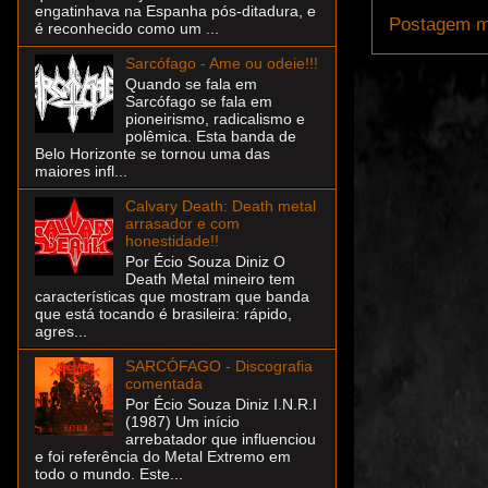
engatinhava na Espanha pós-ditadura, e
Postagem m
é reconhecido como um ...
Sarcófago - Ame ou odeie!!!
Quando se fala em
Sarcófago se fala em
pioneirismo, radicalismo e
polêmica. Esta banda de
Belo Horizonte se tornou uma das
maiores infl...
Calvary Death: Death metal
arrasador e com
honestidade!!
Por Écio Souza Diniz O
Death Metal mineiro tem
características que mostram que banda
que está tocando é brasileira: rápido,
agres...
SARCÓFAGO - Discografia
comentada
Por Écio Souza Diniz I.N.R.I
(1987) Um início
arrebatador que influenciou
e foi referência do Metal Extremo em
todo o mundo. Este...