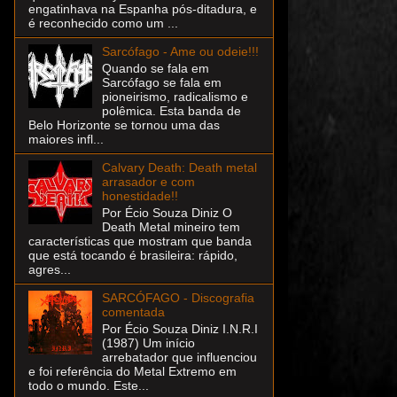
engatinhava na Espanha pós-ditadura, e
é reconhecido como um ...
Sarcófago - Ame ou odeie!!!
Quando se fala em
Sarcófago se fala em
pioneirismo, radicalismo e
polêmica. Esta banda de
Belo Horizonte se tornou uma das
maiores infl...
Calvary Death: Death metal
arrasador e com
honestidade!!
Por Écio Souza Diniz O
Death Metal mineiro tem
características que mostram que banda
que está tocando é brasileira: rápido,
agres...
SARCÓFAGO - Discografia
comentada
Por Écio Souza Diniz I.N.R.I
(1987) Um início
arrebatador que influenciou
e foi referência do Metal Extremo em
todo o mundo. Este...