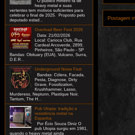
O público mineiro fã de
heavy metal e suas
vertentes tem motivos suficientes para
celebrar o final de 2025. Proposto pelo
Postagem m
deputado estad...
Overload Beer Fest 2026
Data: 21/02/2026
Local: Carioca Club, Rua
Cardeal Arcoverde, 2899,
Pinheiros, São Paulo - SP
Bandas: Obituary (EUA), Vulcano, Surra,
D.E.R...
Underground Noise Fest
Bandas: Cólera, Facada,
Pesta, Diagnose, Dirty
Grave, Fossilization,
Krushhammer, Lasso,
Murderess, Neptunn, Plastique Noir,
Tantum, The H...
Pub Utopia: tradição e
resistência metal na
Espanha
Por Écio Souza Diniz O
pub Utopia surgiu em 1981,
quando o heavy metal ainda