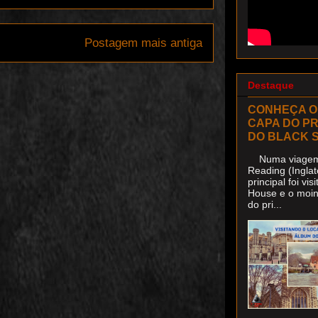
Postagem mais antiga
Destaque
CONHEÇA O
CAPA DO P
DO BLACK 
Numa viagem 
Reading (Inglat
principal foi v
House e o moin
do pri...