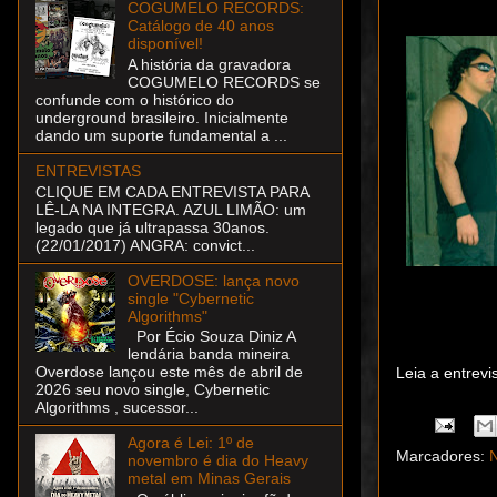
COGUMELO RECORDS:
Catálogo de 40 anos
disponível!
A história da gravadora
COGUMELO RECORDS se
confunde com o histórico do
underground brasileiro. Inicialmente
dando um suporte fundamental a ...
ENTREVISTAS
CLIQUE EM CADA ENTREVISTA PARA
LÊ-LA NA INTEGRA. AZUL LIMÃO: um
legado que já ultrapassa 30anos.
(22/01/2017) ANGRA: convict...
OVERDOSE: lança novo
single "Cybernetic
Algorithms"
Por Écio Souza Diniz A
lendária banda mineira
Overdose lançou este mês de abril de
Leia a entrev
2026 seu novo single, Cybernetic
Algorithms , sucessor...
Agora é Lei: 1º de
Marcadores:
N
novembro é dia do Heavy
metal em Minas Gerais