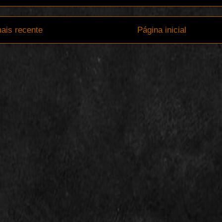
ais recente
Página inicial