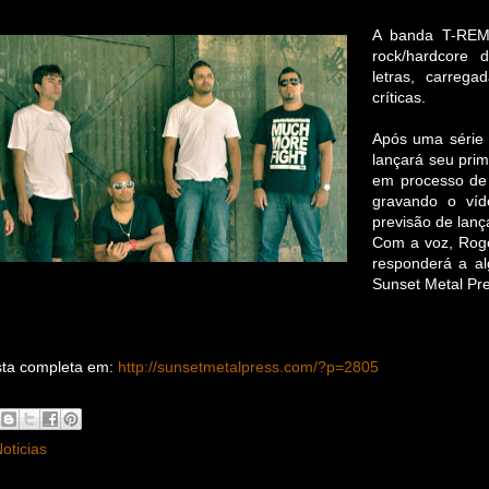
A banda T-REM
rock/hardcore d
letras, carreg
críticas.
Após uma série 
lançará seu prime
em processo de 
gravando o ví
previsão de lanç
Com a voz, Rogé
responderá a al
Sunset Metal Pr
ista completa em:
http://sunsetmetalpress.com/?p=2805
oticias