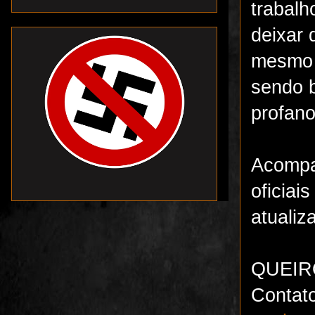
trabal
deixar 
mesmo 
sendo b
profano
Acompa
oficiai
atualiz
QUEI
Contat