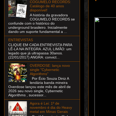
COGUMELO RECORDS:
Catálogo de 40 anos
disponível!
A história da gravadora
COGUMELO RECORDS se
confunde com o histórico do
underground brasileiro. Inicialmente
dando um suporte fundamental a ...
ENTREVISTAS
CLIQUE EM CADA ENTREVISTA PARA
LÊ-LA NA INTEGRA. AZUL LIMÃO: um
legado que já ultrapassa 30anos.
(22/01/2017) ANGRA: convict...
OVERDOSE: lança novo
single "Cybernetic
Algorithms"
Por Écio Souza Diniz A
lendária banda mineira
Overdose lançou este mês de abril de
2026 seu novo single, Cybernetic
Algorithms , sucessor...
Agora é Lei: 1º de
novembro é dia do Heavy
metal em Minas Gerais