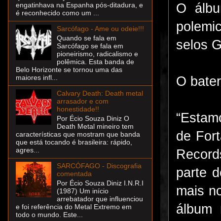
O álbu
engatinhava na Espanha pós-ditadura, e
é reconhecido como um ...
polemic
Sarcófago - Ame ou odeie!!!
Quando se fala em
selos G
Sarcófago se fala em
pioneirismo, radicalismo e
polêmica. Esta banda de
Belo Horizonte se tornou uma das
maiores infl...
O bater
Calvary Death: Death metal
arrasador e com
honestidade!!
“Estam
Por Écio Souza Diniz O
Death Metal mineiro tem
de Fort
características que mostram que banda
que está tocando é brasileira: rápido,
agres...
Record
SARCÓFAGO - Discografia
parte d
comentada
Por Écio Souza Diniz I.N.R.I
mais no
(1987) Um início
arrebatador que influenciou
álbum 
e foi referência do Metal Extremo em
todo o mundo. Este...