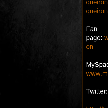
queiro
queiro
Fan
page:
w
on
MySpa
www.my
Twitter