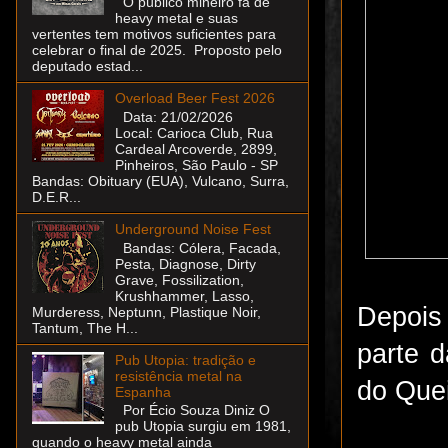
O público mineiro fã de
heavy metal e suas
vertentes tem motivos suficientes para
celebrar o final de 2025. Proposto pelo
deputado estad...
Overload Beer Fest 2026
Data: 21/02/2026
Local: Carioca Club, Rua
Cardeal Arcoverde, 2899,
Pinheiros, São Paulo - SP
Bandas: Obituary (EUA), Vulcano, Surra,
D.E.R...
Underground Noise Fest
Bandas: Cólera, Facada,
Pesta, Diagnose, Dirty
Grave, Fossilization,
Krushhammer, Lasso,
Depois
Murderess, Neptunn, Plastique Noir,
Tantum, The H...
parte d
Pub Utopia: tradição e
resistência metal na
do Quei
Espanha
Por Écio Souza Diniz O
pub Utopia surgiu em 1981,
quando o heavy metal ainda