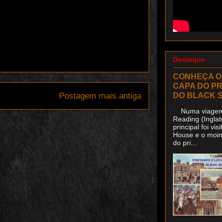
Destaque
CONHEÇA O
CAPA DO P
DO BLACK 
Postagem mais antiga
Numa viagem 
Reading (Inglat
principal foi v
House e o moin
do pri...