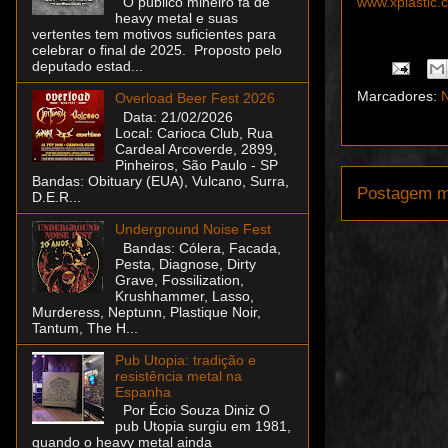
www.xplastic.
O público mineiro fã de
heavy metal e suas
vertentes tem motivos suficientes para
celebrar o final de 2025. Proposto pelo
deputado estad...
Marcadores:
N
Overload Beer Fest 2026
Data: 21/02/2026
Local: Carioca Club, Rua
Cardeal Arcoverde, 2899,
Pinheiros, São Paulo - SP
Bandas: Obituary (EUA), Vulcano, Surra,
Postagem m
D.E.R...
Underground Noise Fest
Bandas: Cólera, Facada,
Pesta, Diagnose, Dirty
Grave, Fossilization,
Krushhammer, Lasso,
Murderess, Neptunn, Plastique Noir,
Tantum, The H...
Pub Utopia: tradição e
resistência metal na
Espanha
Por Écio Souza Diniz O
pub Utopia surgiu em 1981,
quando o heavy metal ainda