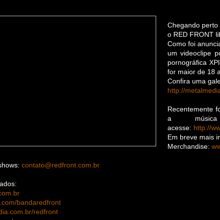
Chegando perto 
o RED FRONT lib
Como foi anuncia
um videoclipe p
pornográfica XPl
for maior de 18 
Confira uma gale
http://metalmed
Recentemente fo
a música 
acesse:
http://w
Em breve mais i
Merchandise:
ww
 shows:
contato@redfront.com.br
nados:
com.br
com/bandaredfront
a.com.br/redfront