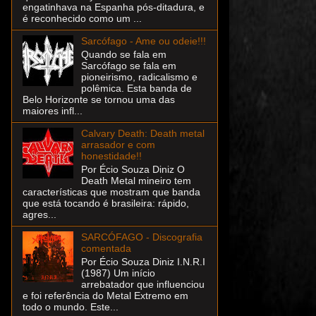
engatinhava na Espanha pós-ditadura, e
é reconhecido como um ...
Sarcófago - Ame ou odeie!!!
Quando se fala em
Sarcófago se fala em
pioneirismo, radicalismo e
polêmica. Esta banda de
Belo Horizonte se tornou uma das
maiores infl...
Calvary Death: Death metal
arrasador e com
honestidade!!
Por Écio Souza Diniz O
Death Metal mineiro tem
características que mostram que banda
que está tocando é brasileira: rápido,
agres...
SARCÓFAGO - Discografia
comentada
Por Écio Souza Diniz I.N.R.I
(1987) Um início
arrebatador que influenciou
e foi referência do Metal Extremo em
todo o mundo. Este...