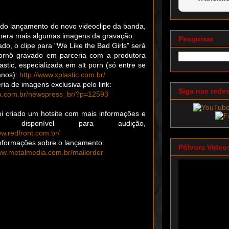
do lançamento do novo videoclipe da banda,
era mais algumas imagens da gravação.
Pesquisar
do, o clipe para "We Like the Bad Girls" será
ornô gravado em parceria com a produtora
astic, especializada em alt porn (só entre se
anos):
http://www.xplastic.com.br/
ria de imagens exclusiva pelo link:
Siga nas rede
ia.com.br/newspress_br/?p=12593
i criado um hotsite com mais informações e
disponível para audição,
ww.redfront.com.br/
nformações sobre o lançamento.
Pólvora Video
w.metalmedia.com.br/mailorder