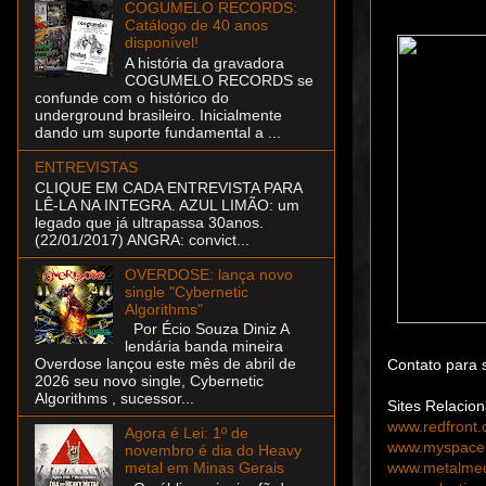
COGUMELO RECORDS:
Catálogo de 40 anos
disponível!
A história da gravadora
COGUMELO RECORDS se
confunde com o histórico do
underground brasileiro. Inicialmente
dando um suporte fundamental a ...
ENTREVISTAS
CLIQUE EM CADA ENTREVISTA PARA
LÊ-LA NA INTEGRA. AZUL LIMÃO: um
legado que já ultrapassa 30anos.
(22/01/2017) ANGRA: convict...
OVERDOSE: lança novo
single "Cybernetic
Algorithms"
Por Écio Souza Diniz A
lendária banda mineira
Overdose lançou este mês de abril de
Contato para
2026 seu novo single, Cybernetic
Algorithms , sucessor...
Sites Relacio
www.redfront.
Agora é Lei: 1º de
www.myspace.
novembro é dia do Heavy
www.metalmedi
metal em Minas Gerais