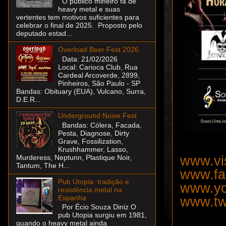
O público mineiro fã de
heavy metal e suas
vertentes tem motivos suficientes para
celebrar o final de 2025. Proposto pelo
deputado estad...
Overload Beer Fest 2026
Data: 21/02/2026
Local: Carioca Club, Rua
Cardeal Arcoverde, 2899,
Pinheiros, São Paulo - SP
Bandas: Obituary (EUA), Vulcano, Surra,
D.E.R...
Underground Noise Fest
Bandas: Cólera, Facada,
Pesta, Diagnose, Dirty
Grave, Fossilization,
Krushhammer, Lasso,
www.vi
Murderess, Neptunn, Plastique Noir,
Tantum, The H...
www.fa
Pub Utopia: tradição e
www.yo
resistência metal na
Espanha
www.tw
Por Écio Souza Diniz O
pub Utopia surgiu em 1981,
quando o heavy metal ainda