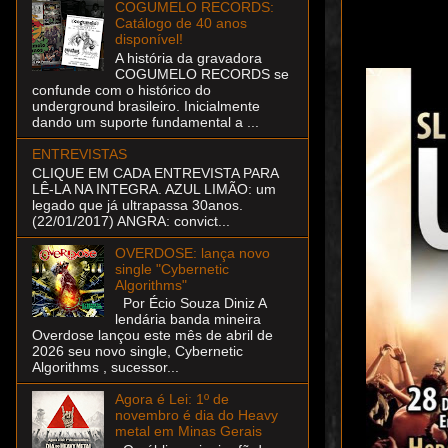
COGUMELO RECORDS:
Catálogo de 40 anos
disponível!
A história da gravadora
COGUMELO RECORDS se
confunde com o histórico do
underground brasileiro. Inicialmente
dando um suporte fundamental a ...
ENTREVISTAS
CLIQUE EM CADA ENTREVISTA PARA
LÊ-LA NA INTEGRA. AZUL LIMÃO: um
legado que já ultrapassa 30anos.
(22/01/2017) ANGRA: convict...
OVERDOSE: lança novo
single "Cybernetic
Algorithms"
Por Écio Souza Diniz A
lendária banda mineira
Overdose lançou este mês de abril de
2026 seu novo single, Cybernetic
Algorithms , sucessor...
Agora é Lei: 1º de
novembro é dia do Heavy
metal em Minas Gerais