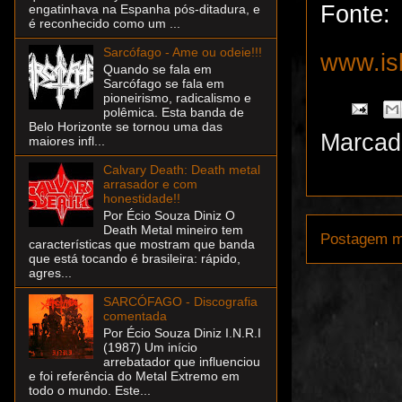
Fonte:
engatinhava na Espanha pós-ditadura, e
é reconhecido como um ...
Sarcófago - Ame ou odeie!!!
www.is
Quando se fala em
Sarcófago se fala em
pioneirismo, radicalismo e
polêmica. Esta banda de
Belo Horizonte se tornou uma das
Marcad
maiores infl...
Calvary Death: Death metal
arrasador e com
honestidade!!
Por Écio Souza Diniz O
Death Metal mineiro tem
Postagem m
características que mostram que banda
que está tocando é brasileira: rápido,
agres...
SARCÓFAGO - Discografia
comentada
Por Écio Souza Diniz I.N.R.I
(1987) Um início
arrebatador que influenciou
e foi referência do Metal Extremo em
todo o mundo. Este...