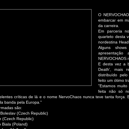
O NERVOCHAOS 
embarcar em mai
da carreira.
Em parceria n
quarteto desta v
nordestina Head
Alguns shows
apresentação 
NERVOCHAOS repr
E desta vez a 
Death', mais 
distribuído pel
feito um ótimo tr
"Estamos muito 
feita não só 
elentes críticas de lá e o nome NervoChaos nunca teve tanta força.
a banda pela Europa."
irmadas são:
 Boleslav (Czech Republic)
e (Czech Republic)
o Biala (Poland)