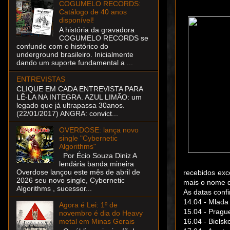
COGUMELO RECORDS:
Catálogo de 40 anos
disponível!
A história da gravadora
COGUMELO RECORDS se
confunde com o histórico do
underground brasileiro. Inicialmente
dando um suporte fundamental a ...
ENTREVISTAS
CLIQUE EM CADA ENTREVISTA PARA
LÊ-LA NA INTEGRA. AZUL LIMÃO: um
legado que já ultrapassa 30anos.
(22/01/2017) ANGRA: convict...
OVERDOSE: lança novo
single "Cybernetic
Algorithms"
Por Écio Souza Diniz A
lendária banda mineira
Overdose lançou este mês de abril de
recebidos exc
2026 seu novo single, Cybernetic
mais o nome d
Algorithms , sucessor...
As datas conf
14.04 - Mlada
Agora é Lei: 1º de
15.04 - Pragu
novembro é dia do Heavy
16.04 - Bielsk
metal em Minas Gerais