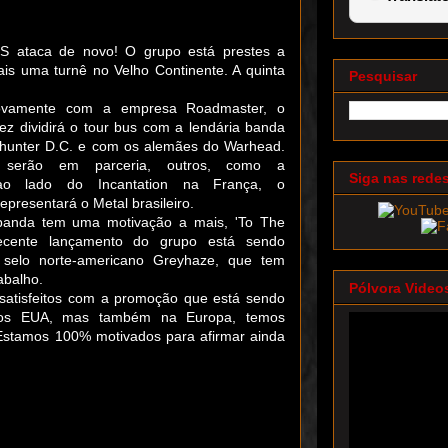
ataca de novo! O grupo está prestes a
s uma turnê no Velho Continente. A quinta
Pesquisar
ovamente com a empresa Roadmaster, o
ez dividirá o tour bus com a lendária banda
hunter D.C. e com os alemães do Warhead.
 serão em parceria, outros, como a
Siga nas rede
ao lado do Incantation na França, o
esentará o Metal brasileiro.
banda tem uma motivação a mais, 'To The
recente lançamento do grupo está sendo
o selo norte-americano Greyhaze, que tem
abalho.
Pólvora Video
satisfeitos com a promoção que está sendo
nos EUA, mas também na Europa, temos
 Estamos 100% motivados para afirmar ainda