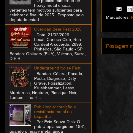
O público mineiro fã de
heavy metal e suas
vertentes tem motivos suficientes para
celebrar o final de 2025. Proposto pelo
Marcadores:
N
deputado estad...
Overload Beer Fest 2026
Data: 21/02/2026
Local: Carioca Club, Rua
Cardeal Arcoverde, 2899,
Postagem m
Pinheiros, São Paulo - SP
Bandas: Obituary (EUA), Vulcano, Surra,
D.E.R...
Underground Noise Fest
Bandas: Cólera, Facada,
Pesta, Diagnose, Dirty
Grave, Fossilization,
Krushhammer, Lasso,
Murderess, Neptunn, Plastique Noir,
Tantum, The H...
Pub Utopia: tradição e
resistência metal na
Espanha
Por Écio Souza Diniz O
pub Utopia surgiu em 1981,
quando o heavy metal ainda