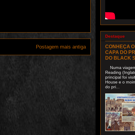
Destaque
CONHEÇA O
Postagem mais antiga
CAPA DO P
DO BLACK 
Numa viagem 
Reading (Inglat
principal foi v
House e o moin
do pri...