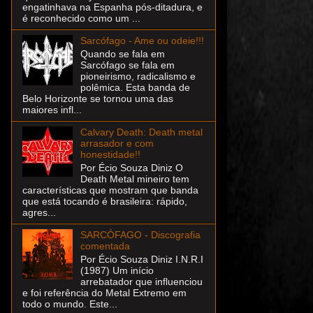
engatinhava na Espanha pós-ditadura, e
é reconhecido como um ...
Sarcófago - Ame ou odeie!!!
Quando se fala em
Sarcófago se fala em
pioneirismo, radicalismo e
polêmica. Esta banda de
Belo Horizonte se tornou uma das
maiores infl...
Calvary Death: Death metal
arrasador e com
honestidade!!
Por Écio Souza Diniz O
Death Metal mineiro tem
características que mostram que banda
que está tocando é brasileira: rápido,
agres...
SARCÓFAGO - Discografia
comentada
Por Écio Souza Diniz I.N.R.I
(1987) Um início
arrebatador que influenciou
e foi referência do Metal Extremo em
todo o mundo. Este...