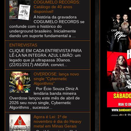
COGUMELO RECORDS:
Catálogo de 40 anos
disponível!
A história da gravadora
COGUMELO RECORDS se
confunde com o histórico do
underground brasileiro. Inicialmente
dando um suporte fundamental a ...
ENTREVISTAS
CLIQUE EM CADA ENTREVISTA PARA
LÊ-LA NA INTEGRA. AZUL LIMÃO: um
legado que já ultrapassa 30anos.
(22/01/2017) ANGRA: convict...
OVERDOSE: lança novo
single "Cybernetic
Algorithms"
Por Écio Souza Diniz A
lendária banda mineira
Overdose lançou este mês de abril de
2026 seu novo single, Cybernetic
Algorithms , sucessor...
Agora é Lei: 1º de
novembro é dia do Heavy
metal em Minas Gerais