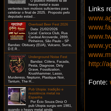
O público mineiro fã de
heavy metal e suas
Links r
vertentes tem motivos suficientes para
celebrar o final de 2025. Proposto pelo
www.ag
deputado estad...
Overload Beer Fest 2026
www.fac
Data: 21/02/2026
Local: Carioca Club, Rua
www.twi
Cardeal Arcoverde, 2899,
Pinheiros, São Paulo - SP
www.you
Bandas: Obituary (EUA), Vulcano, Surra,
D.E.R...
www.my
Underground Noise Fest
Bandas: Cólera, Facada,
http://a
Pesta, Diagnose, Dirty
Grave, Fossilization,
Krushhammer, Lasso,
Murderess, Neptunn, Plastique Noir,
Fonte:
Tantum, The H...
Pub Utopia: tradição e
resistência metal na
Espanha
Por Écio Souza Diniz O
pub Utopia surgiu em 1981,
quando o heavy metal ainda