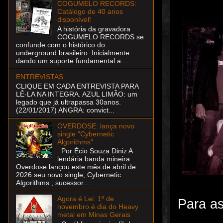
COGUMELO RECORDS:
Catálogo de 40 anos
disponível!
A história da gravadora
COGUMELO RECORDS se
confunde com o histórico do
underground brasileiro. Inicialmente
dando um suporte fundamental a ...
ENTREVISTAS
CLIQUE EM CADA ENTREVISTA PARA
LÊ-LA NA INTEGRA. AZUL LIMÃO: um
legado que já ultrapassa 30anos.
(22/01/2017) ANGRA: convict...
OVERDOSE: lança novo
single "Cybernetic
Algorithms"
Por Écio Souza Diniz A
lendária banda mineira
Overdose lançou este mês de abril de
2026 seu novo single, Cybernetic
Algorithms , sucessor...
Agora é Lei: 1º de
Para as
novembro é dia do Heavy
metal em Minas Gerais