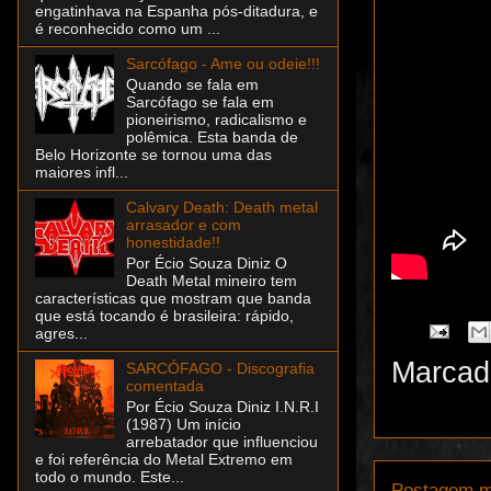
engatinhava na Espanha pós-ditadura, e
é reconhecido como um ...
Sarcófago - Ame ou odeie!!!
Quando se fala em
Sarcófago se fala em
pioneirismo, radicalismo e
polêmica. Esta banda de
Belo Horizonte se tornou uma das
maiores infl...
Calvary Death: Death metal
arrasador e com
honestidade!!
Por Écio Souza Diniz O
Death Metal mineiro tem
características que mostram que banda
que está tocando é brasileira: rápido,
agres...
Marcad
SARCÓFAGO - Discografia
comentada
Por Écio Souza Diniz I.N.R.I
(1987) Um início
arrebatador que influenciou
e foi referência do Metal Extremo em
todo o mundo. Este...
Postagem m