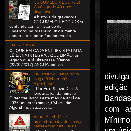
COGUMELO RECORDS:
Catálogo de 40 anos
disponível!
A história da gravadora
COGUMELO RECORDS se
confunde com o histórico do
underground brasileiro. Inicialmente
dando um suporte fundamental a ...
ENTREVISTAS
CLIQUE EM CADA ENTREVISTA PARA
LÊ-LA NA INTEGRA. AZUL LIMÃO: um
legado que já ultrapassa 30anos.
(22/01/2017) ANGRA: convict...
OVERDOSE: lança novo
divulg
single "Cybernetic
Algorithms"
edição
Por Écio Souza Diniz A
lendária banda mineira
Bandas
Overdose lançou este mês de abril de
2026 seu novo single, Cybernetic
com as
Algorithms , sucessor...
Agora é Lei: 1º de
Mínimo
novembro é dia do Heavy
metal em Minas Gerais
um úni