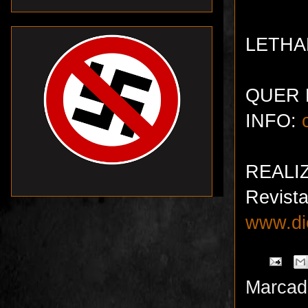
LETHAL
QUER 
INFO:
c
REALI
Revista
www.die
Marcad