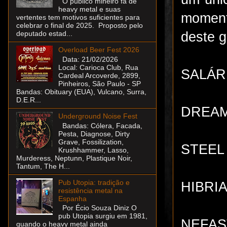
O público mineiro fã de
heavy metal e suas
momento
vertentes tem motivos suficientes para
celebrar o final de 2025. Proposto pelo
deste g
deputado estad...
Overload Beer Fest 2026
Data: 21/02/2026
Local: Carioca Club, Rua
SALÁRI
Cardeal Arcoverde, 2899,
Pinheiros, São Paulo - SP
Bandas: Obituary (EUA), Vulcano, Surra,
D.E.R...
DREAM 
Underground Noise Fest
Bandas: Cólera, Facada,
Pesta, Diagnose, Dirty
Grave, Fossilization,
STEEL 
Krushhammer, Lasso,
Murderess, Neptunn, Plastique Noir,
Tantum, The H...
Pub Utopia: tradição e
HIBRIA
resistência metal na
Espanha
Por Écio Souza Diniz O
pub Utopia surgiu em 1981,
NEFAST
quando o heavy metal ainda