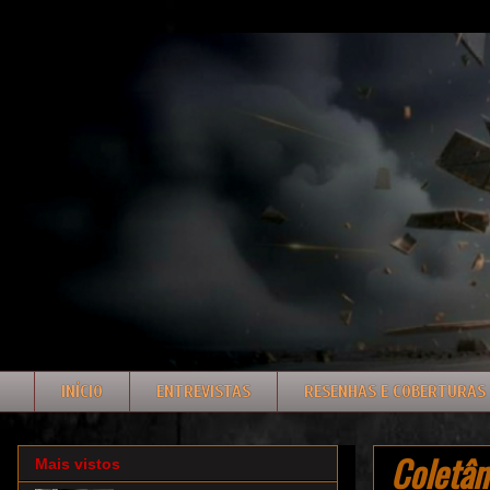
INÍCIO
ENTREVISTAS
RESENHAS E COBERTURAS
Coletân
Mais vistos