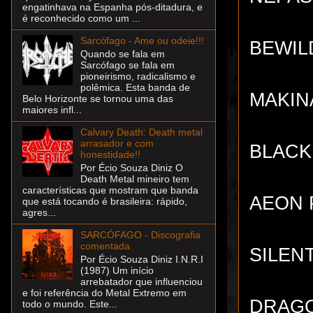
engatinhava na Espanha pós-ditadura, e
é reconhecido como um ...
Sarcófago - Ame ou odeie!!!
BEWILD
Quando se fala em
Sarcófago se fala em
pioneirismo, radicalismo e
polêmica. Esta banda de
MAKINÁ
Belo Horizonte se tornou uma das
maiores infl...
Calvary Death: Death metal
arrasador e com
BLACKD
honestidade!!
Por Écio Souza Diniz O
Death Metal mineiro tem
características que mostram que banda
AEON P
que está tocando é brasileira: rápido,
agres...
SARCÓFAGO - Discografia
comentada
SILENT
Por Écio Souza Diniz I.N.R.I
(1987) Um início
arrebatador que influenciou
e foi referência do Metal Extremo em
DRAGO
todo o mundo. Este...