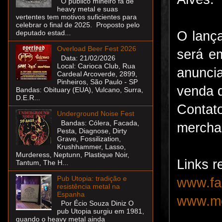
O público mineiro fã de
heavy metal e suas
vertentes tem motivos suficientes para
celebrar o final de 2025. Proposto pelo
O lança
deputado estad...
Overload Beer Fest 2026
será 
Data: 21/02/2026
Local: Carioca Club, Rua
anunci
Cardeal Arcoverde, 2899,
Pinheiros, São Paulo - SP
venda d
Bandas: Obituary (EUA), Vulcano, Surra,
D.E.R...
Con
Underground Noise Fest
Bandas: Cólera, Facada,
mercha
Pesta, Diagnose, Dirty
Grave, Fossilization,
Krushhammer, Lasso,
Murderess, Neptunn, Plastique Noir,
Links r
Tantum, The H...
Pub Utopia: tradição e
www.fa
resistência metal na
Espanha
www.me
Por Écio Souza Diniz O
pub Utopia surgiu em 1981,
quando o heavy metal ainda