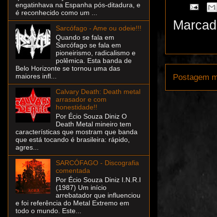
engatinhava na Espanha pós-ditadura, e
é reconhecido como um ...
Marcad
Sarcófago - Ame ou odeie!!!
Quando se fala em
Sarcófago se fala em
pioneirismo, radicalismo e
polêmica. Esta banda de
Belo Horizonte se tornou uma das
maiores infl...
Postagem m
Calvary Death: Death metal
arrasador e com
honestidade!!
Por Écio Souza Diniz O
Death Metal mineiro tem
características que mostram que banda
que está tocando é brasileira: rápido,
agres...
SARCÓFAGO - Discografia
comentada
Por Écio Souza Diniz I.N.R.I
(1987) Um início
arrebatador que influenciou
e foi referência do Metal Extremo em
todo o mundo. Este...