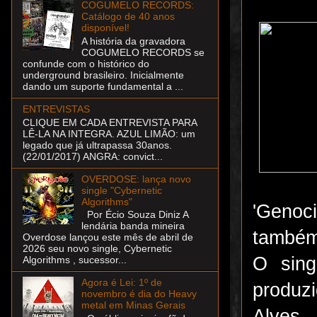
COGUMELO RECORDS:
Catálogo de 40 anos
disponível!
A história da gravadora
COGUMELO RECORDS se
confunde com o histórico do
underground brasileiro. Inicialmente
dando um suporte fundamental a ...
ENTREVISTAS
CLIQUE EM CADA ENTREVISTA PARA
LÊ-LA NA INTEGRA. AZUL LIMÃO: um
legado que já ultrapassa 30anos.
(22/01/2017) ANGRA: convict...
OVERDOSE: lança novo
single "Cybernetic
Algorithms"
'Genoc
Por Écio Souza Diniz A
lendária banda mineira
também 
Overdose lançou este mês de abril de
2026 seu novo single, Cybernetic
O sing
Algorithms , sucessor...
Agora é Lei: 1º de
produz
novembro é dia do Heavy
metal em Minas Gerais
Alves.