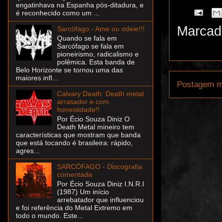
engatinhava na Espanha pós-ditadura, e
é reconhecido como um ...
Marcad
Sarcófago - Ame ou odeie!!!
Quando se fala em
Sarcófago se fala em
pioneirismo, radicalismo e
polêmica. Esta banda de
Belo Horizonte se tornou uma das
maiores infl...
Postagem m
Calvary Death: Death metal
arrasador e com
honestidade!!
Por Écio Souza Diniz O
Death Metal mineiro tem
características que mostram que banda
que está tocando é brasileira: rápido,
agres...
SARCÓFAGO - Discografia
comentada
Por Écio Souza Diniz I.N.R.I
(1987) Um início
arrebatador que influenciou
e foi referência do Metal Extremo em
todo o mundo. Este...