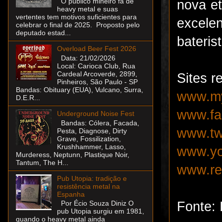
O público mineiro fã de
nova et
heavy metal e suas
vertentes tem motivos suficientes para
excelen
celebrar o final de 2025. Proposto pelo
deputado estad...
bateris
Overload Beer Fest 2026
Data: 21/02/2026
Local: Carioca Club, Rua
Cardeal Arcoverde, 2899,
Sites r
Pinheiros, São Paulo - SP
Bandas: Obituary (EUA), Vulcano, Surra,
www.my
D.E.R...
www.fa
Underground Noise Fest
Bandas: Cólera, Facada,
www.twi
Pesta, Diagnose, Dirty
Grave, Fossilization,
Krushhammer, Lasso,
www.yo
Murderess, Neptunn, Plastique Noir,
Tantum, The H...
www.re
Pub Utopia: tradição e
resistência metal na
Espanha
Fonte: 
Por Écio Souza Diniz O
pub Utopia surgiu em 1981,
quando o heavy metal ainda