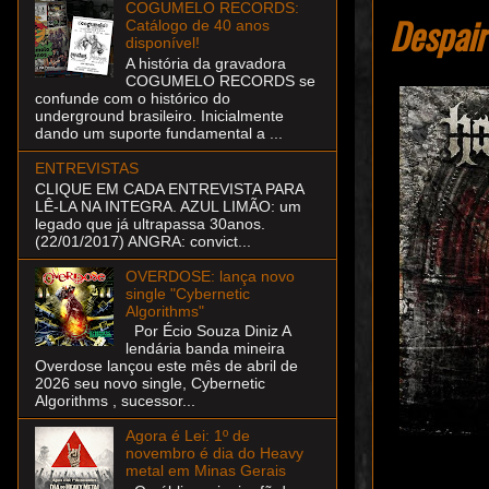
COGUMELO RECORDS:
Despair
Catálogo de 40 anos
disponível!
A história da gravadora
COGUMELO RECORDS se
confunde com o histórico do
underground brasileiro. Inicialmente
dando um suporte fundamental a ...
ENTREVISTAS
CLIQUE EM CADA ENTREVISTA PARA
LÊ-LA NA INTEGRA. AZUL LIMÃO: um
legado que já ultrapassa 30anos.
(22/01/2017) ANGRA: convict...
OVERDOSE: lança novo
single "Cybernetic
Algorithms"
Por Écio Souza Diniz A
lendária banda mineira
Overdose lançou este mês de abril de
2026 seu novo single, Cybernetic
Algorithms , sucessor...
Agora é Lei: 1º de
novembro é dia do Heavy
metal em Minas Gerais