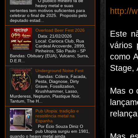
O público mineiro fã de
heavy metal e suas
http://
vertentes tem motivos suficientes para
celebrar o final de 2025. Proposto pelo
deputado estad...
Overload Beer Fest 2026
Este n
Data: 21/02/2026
Local: Carioca Club, Rua
vários
Cardeal Arcoverde, 2899,
Pinheiros, São Paulo - SP
como A
Bandas: Obituary (EUA), Vulcano, Surra,
D.E.R...
Stage, 
Underground Noise Fest
Bandas: Cólera, Facada,
Pesta, Diagnose, Dirty
Grave, Fossilization,
Mas o 
Krushhammer, Lasso,
Murderess, Neptunn, Plastique Noir,
lança
Tantum, The H...
Pub Utopia: tradição e
relanç
resistência metal na
Espanha
Por Écio Souza Diniz O
pub Utopia surgiu em 1981,
Mas es
quando o heavy metal ainda