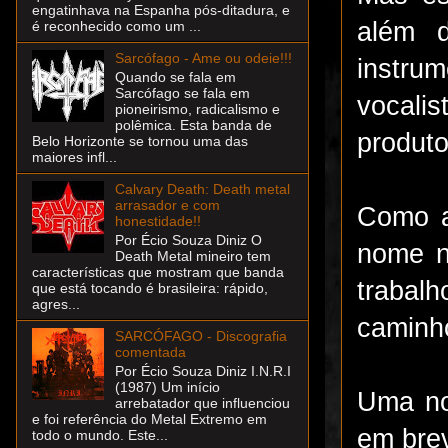
engatinhava na Espanha pós-ditadura, e
além 
é reconhecido como um ...
Sarcófago - Ame ou odeie!!!
instru
Quando se fala em
Sarcófago se fala em
vocali
pioneirismo, radicalismo e
polêmica. Esta banda de
produto
Belo Horizonte se tornou uma das
maiores infl...
Calvary Death: Death metal
arrasador e com
Como a
honestidade!!
Por Écio Souza Diniz O
nome n
Death Metal mineiro tem
características que mostram que banda
trabal
que está tocando é brasileira: rápido,
agres...
caminh
SARCÓFAGO - Discografia
comentada
Por Écio Souza Diniz I.N.R.I
(1987) Um início
Uma no
arrebatador que influenciou
e foi referência do Metal Extremo em
em bre
todo o mundo. Este...