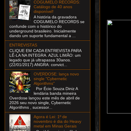
COGUMELO RECORDS:
Catálogo de 40 anos
disponível!
A história da gravadora
COGUMELO RECORDS se
confunde com o histórico do
underground brasileiro. Inicialmente
dando um suporte fundamental a ...
ENTREVISTAS
CLIQUE EM CADA ENTREVISTA PARA
LÊ-LA NA INTEGRA. AZUL LIMÃO: um
legado que já ultrapassa 30anos.
(22/01/2017) ANGRA: convict...
OVERDOSE: lança novo
single "Cybernetic
Algorithms"
Por Écio Souza Diniz A
lendária banda mineira
Overdose lançou este mês de abril de
2026 seu novo single, Cybernetic
Algorithms , sucessor...
Agora é Lei: 1º de
novembro é dia do Heavy
metal em Minas Gerais