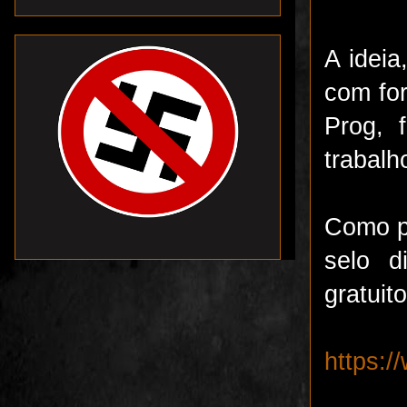
A ideia
com for
Prog, 
trabalh
Como p
selo d
gratuit
https:/