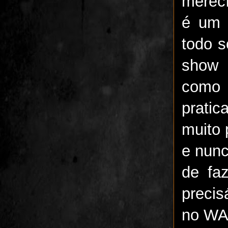
merec
é um 
todo 
show 
como 
pratic
muito 
e nunc
de fa
preci
no WAS