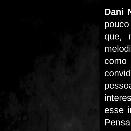
Dani 
pouco
que, 
melodi
como
convi
pesso
inter
esse i
Pensa