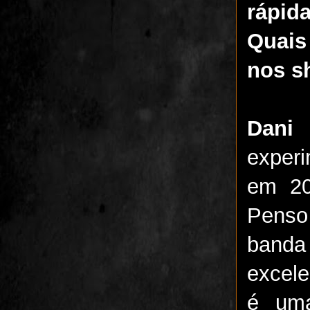
rápid
Quais
nos s
Dani
experi
em 2
Penso
banda
excel
é uma