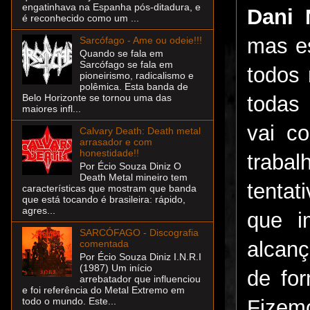
engatinhava na Espanha pós-ditadura, e
Dani 
é reconhecido como um ...
mas es
Sarcófago - Ame ou odeie!!!
Quando se fala em
Sarcófago se fala em
todos
pioneirismo, radicalismo e
polêmica. Esta banda de
todas
Belo Horizonte se tornou uma das
maiores infl...
vai c
Calvary Death: Death metal
arrasador e com
honestidade!!
traba
Por Écio Souza Diniz O
Death Metal mineiro tem
tentat
características que mostram que banda
que está tocando é brasileira: rápido,
agres...
que i
SARCÓFAGO - Discografia
alcan
comentada
Por Écio Souza Diniz I.N.R.I
(1987) Um início
de fo
arrebatador que influenciou
e foi referência do Metal Extremo em
Fizem
todo o mundo. Este...