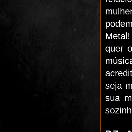
mulhe
podem
Metal
quer o
músic
acredi
seja 
sua m
sozinh