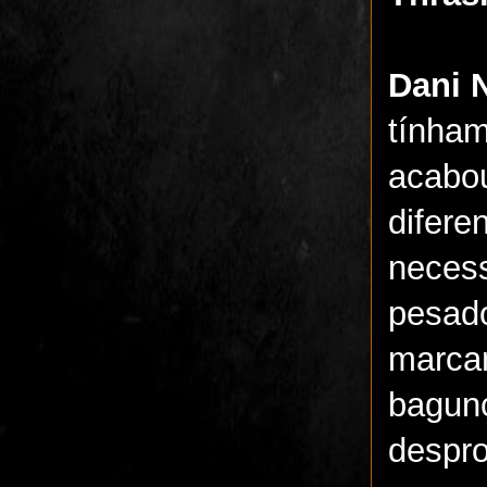
Dani 
tínha
acabo
difere
neces
pesad
marca
bagu
despr