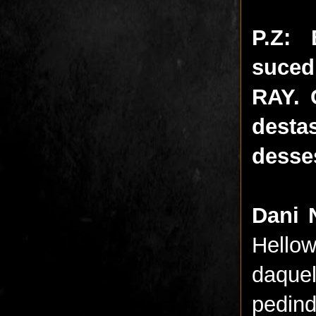
P.Z:
suce
RAY. 
desta
desse
Dani 
Hello
daque
pedin