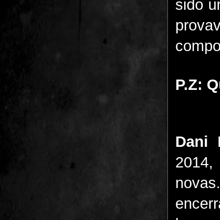
sido u
prova
compos
P.Z: 
Dani 
2014,
novas
encerr