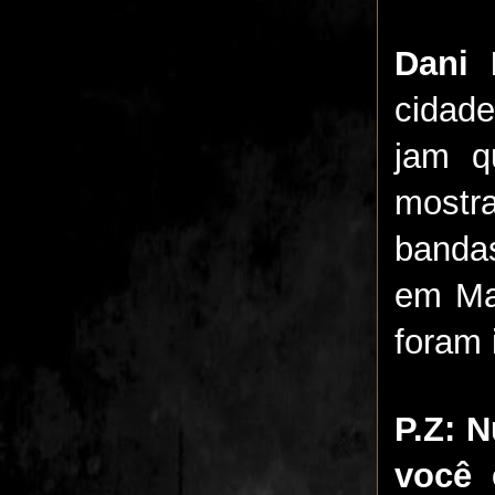
Dani 
cidad
jam q
mostr
bandas
em Ma
foram 
P.Z: N
você 