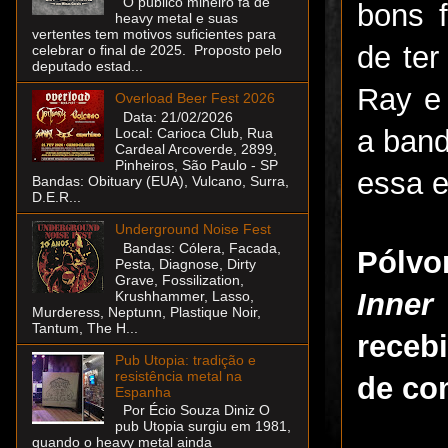
O público mineiro fã de
bons f
heavy metal e suas
vertentes tem motivos suficientes para
de te
celebrar o final de 2025. Proposto pelo
deputado estad...
Ray e
Overload Beer Fest 2026
Data: 21/02/2026
a band
Local: Carioca Club, Rua
Cardeal Arcoverde, 2899,
Pinheiros, São Paulo - SP
essa e
Bandas: Obituary (EUA), Vulcano, Surra,
D.E.R...
Underground Noise Fest
Bandas: Cólera, Facada,
Pólvo
Pesta, Diagnose, Dirty
Grave, Fossilization,
Inne
Krushhammer, Lasso,
Murderess, Neptunn, Plastique Noir,
Tantum, The H...
receb
Pub Utopia: tradição e
resistência metal na
de co
Espanha
Por Écio Souza Diniz O
pub Utopia surgiu em 1981,
quando o heavy metal ainda