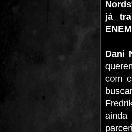
Nords
já t
ENEM
Dani 
querem
com e
busca
Fredr
ainda
parce