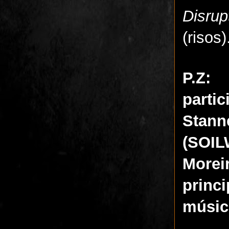
Disrup
(risos)
P.Z
parti
Stann
(SOIL
Morei
princ
músic