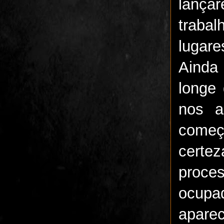
lança
traba
lugar
Ainda
longe
nos a
começ
certe
proce
ocupa
apare