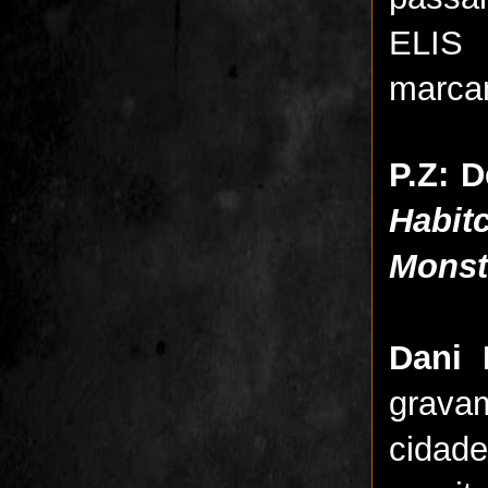
ELIS
marcan
P.Z: D
Habit
Monst
Dani 
grava
cidad