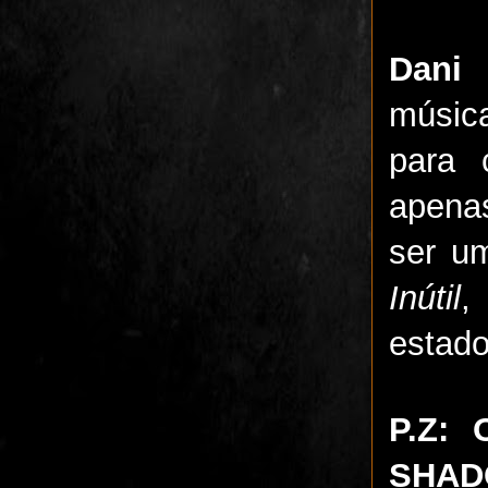
Dani 
músic
para 
apena
ser um
Inútil
,
estado
P.Z: 
SHADO