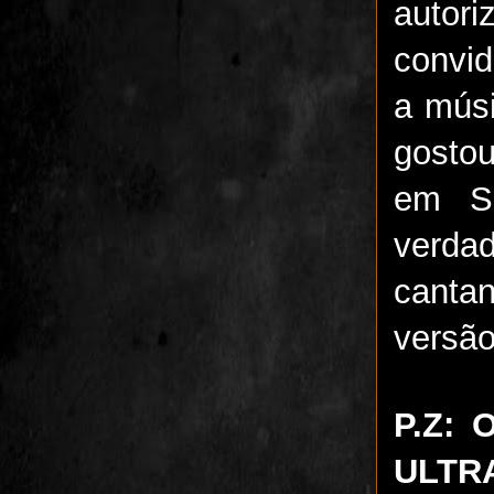
autor
convid
a músi
gostou
em Sã
verda
canta
versão,
P.Z: 
ULTR