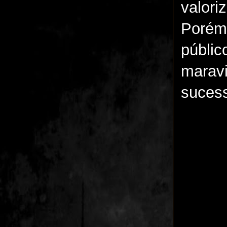
valor
Porém
públi
marav
sucess