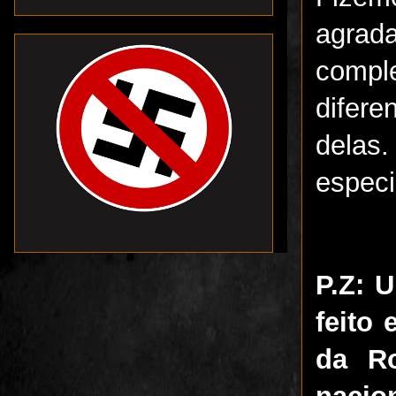
agrad
compl
difer
delas
especi
P.Z: 
feito
da R
nacio