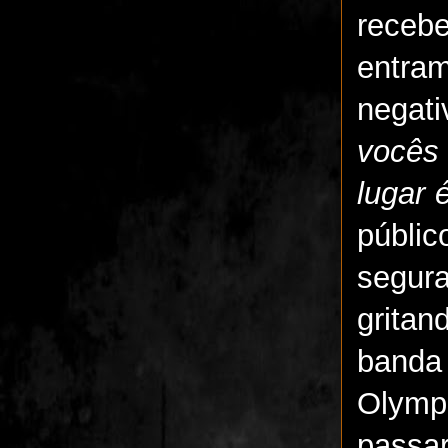
rece
entra
negat
vocês
lugar 
públi
segur
gritan
banda
Olymp
passa