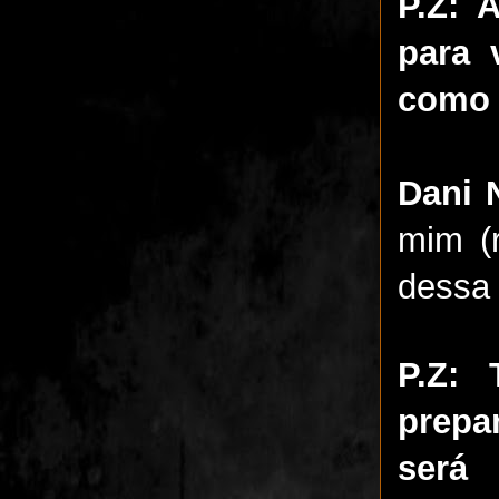
P.Z: 
para 
como 
Dani 
mim (
dessa 
P.Z: 
prepa
será