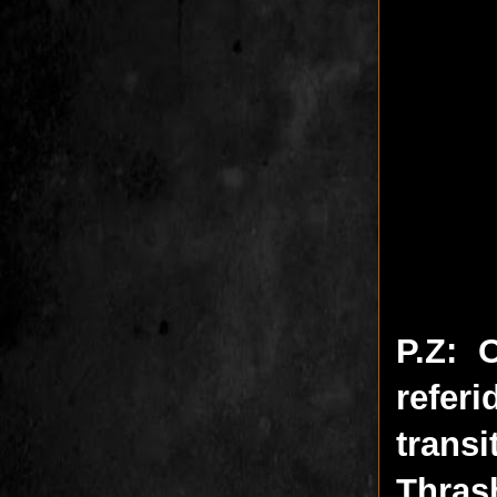
P.Z: 
refer
trans
Thras