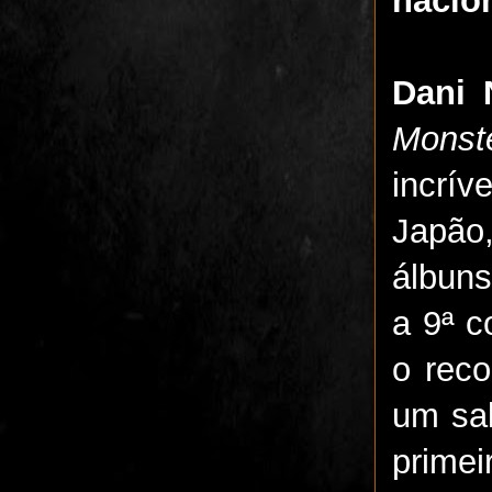
Dani 
Monst
incrí
Japão,
álbuns
a 9ª c
o rec
um sab
prime