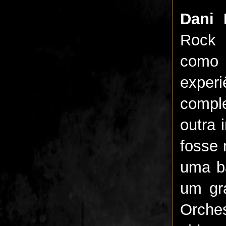
Dani 
Rock 
como 
experi
compl
outra 
fosse 
uma ba
um gr
Orche