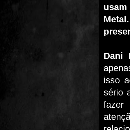
usam 
Metal
prese
Dani 
apena
isso 
sério
fazer
atenç
relac