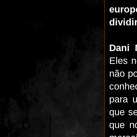
europ
dividi
Dani 
Eles 
não p
conhe
para 
que se
que n