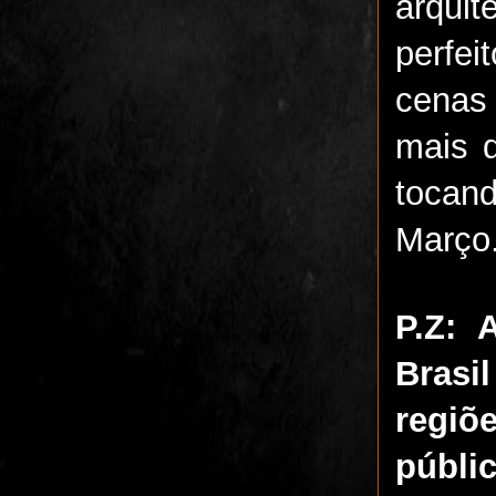
arquit
perfei
cenas
mais 
tocan
Março
P.Z:
Brasi
regiõ
públi