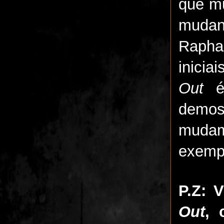
que m
mudan
Rapha
inicia
Out
é 
demos.
mudam
exempl
P.Z: 
Out
,