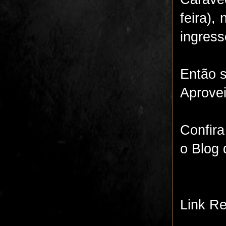
feira),
ingres
Então s
Aprovei
Confir
o Blog
Link Re