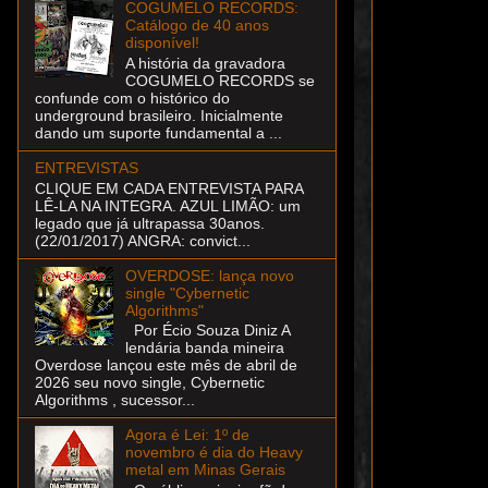
COGUMELO RECORDS:
Catálogo de 40 anos
disponível!
A história da gravadora
COGUMELO RECORDS se
confunde com o histórico do
underground brasileiro. Inicialmente
dando um suporte fundamental a ...
ENTREVISTAS
CLIQUE EM CADA ENTREVISTA PARA
LÊ-LA NA INTEGRA. AZUL LIMÃO: um
legado que já ultrapassa 30anos.
(22/01/2017) ANGRA: convict...
OVERDOSE: lança novo
single "Cybernetic
Algorithms"
Por Écio Souza Diniz A
lendária banda mineira
Overdose lançou este mês de abril de
2026 seu novo single, Cybernetic
Algorithms , sucessor...
Agora é Lei: 1º de
novembro é dia do Heavy
metal em Minas Gerais