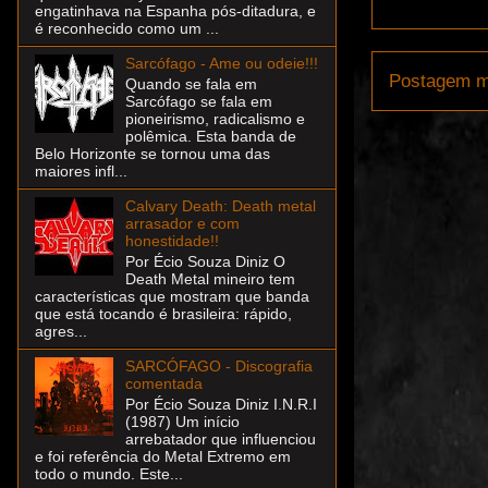
engatinhava na Espanha pós-ditadura, e
é reconhecido como um ...
Sarcófago - Ame ou odeie!!!
Postagem m
Quando se fala em
Sarcófago se fala em
pioneirismo, radicalismo e
polêmica. Esta banda de
Belo Horizonte se tornou uma das
maiores infl...
Calvary Death: Death metal
arrasador e com
honestidade!!
Por Écio Souza Diniz O
Death Metal mineiro tem
características que mostram que banda
que está tocando é brasileira: rápido,
agres...
SARCÓFAGO - Discografia
comentada
Por Écio Souza Diniz I.N.R.I
(1987) Um início
arrebatador que influenciou
e foi referência do Metal Extremo em
todo o mundo. Este...