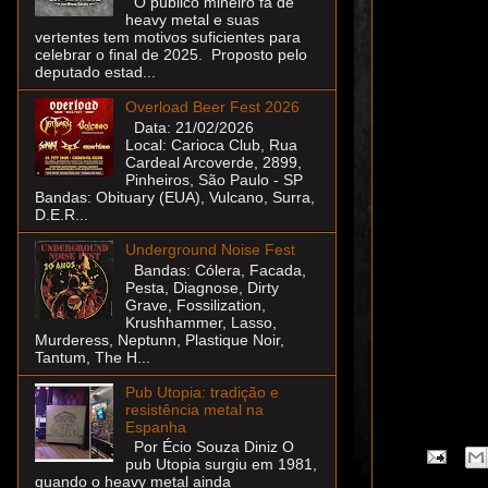
O público mineiro fã de
heavy metal e suas
vertentes tem motivos suficientes para
celebrar o final de 2025. Proposto pelo
deputado estad...
Overload Beer Fest 2026
Data: 21/02/2026
Local: Carioca Club, Rua
Cardeal Arcoverde, 2899,
Pinheiros, São Paulo - SP
Bandas: Obituary (EUA), Vulcano, Surra,
D.E.R...
Underground Noise Fest
Bandas: Cólera, Facada,
Pesta, Diagnose, Dirty
Grave, Fossilization,
Krushhammer, Lasso,
Murderess, Neptunn, Plastique Noir,
Tantum, The H...
Pub Utopia: tradição e
resistência metal na
Espanha
Por Écio Souza Diniz O
pub Utopia surgiu em 1981,
quando o heavy metal ainda