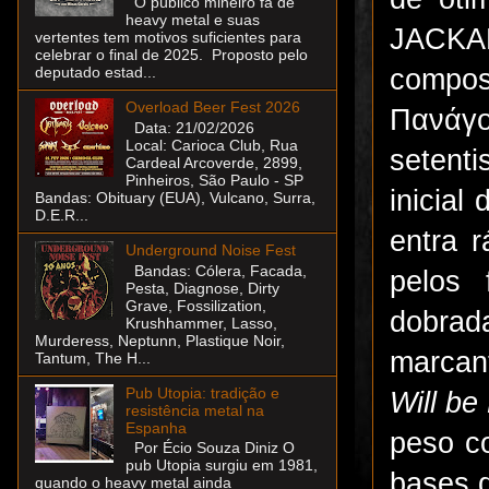
O público mineiro fã de
heavy metal e suas
JACKAL
vertentes tem motivos suficientes para
celebrar o final de 2025. Proposto pelo
compos
deputado estad...
Overload Beer Fest 2026
Πανάγο
Data: 21/02/2026
Local: Carioca Club, Rua
setent
Cardeal Arcoverde, 2899,
Pinheiros, São Paulo - SP
inicial
Bandas: Obituary (EUA), Vulcano, Surra,
D.E.R...
entra 
Underground Noise Fest
Bandas: Cólera, Facada,
pelos 
Pesta, Diagnose, Dirty
Grave, Fossilization,
dobrad
Krushhammer, Lasso,
Murderess, Neptunn, Plastique Noir,
marcant
Tantum, The H...
Pub Utopia: tradição e
Will be
resistência metal na
Espanha
peso c
Por Écio Souza Diniz O
pub Utopia surgiu em 1981,
bases d
quando o heavy metal ainda