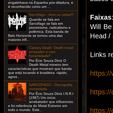
engatinhava na Espanha pós-ditadura, e
é reconhecido como um ...
Sarcófago - Ame ou odeie!!!
Faixas
Quando se fala em
Sarcófago se fala em
Will Be
pioneirismo, radicalismo e
polêmica. Esta banda de
Head /
Belo Horizonte se tornou uma das
maiores infl...
Calvary Death: Death metal
arrasador e com
Links r
honestidade!!
Por Écio Souza Diniz O
Death Metal mineiro tem
características que mostram que banda
https:
que está tocando é brasileira: rápido,
agres...
SARCÓFAGO - Discografia
comentada
https:/
Por Écio Souza Diniz I.N.R.I
(1987) Um início
arrebatador que influenciou
e foi referência do Metal Extremo em
https:
todo o mundo. Este...