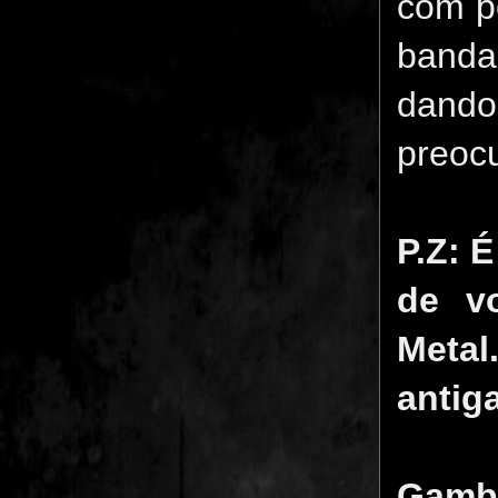
com po
banda
dando
preoc
P.Z: 
de v
Metal
antig
Gamb