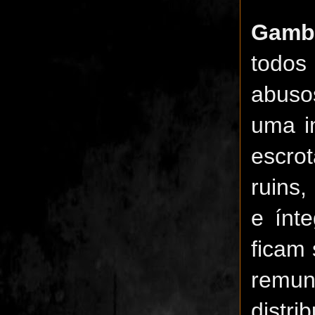
Gam
todos
abusos
uma in
escro
ruins,
e ínt
ficam 
remu
distri