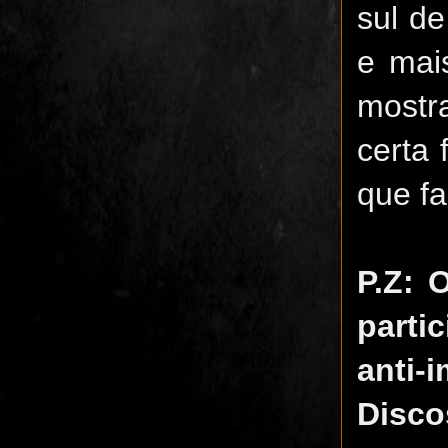
sul d
e mai
mostr
certa
que f
P.Z: 
parti
anti-
Disco