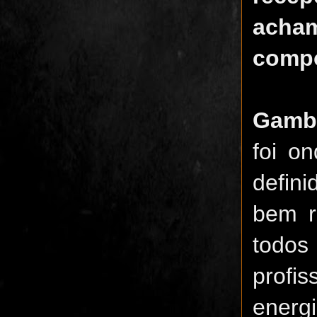
ac
compo
Gamb
foi o
defin
bem r
todos
profi
energ