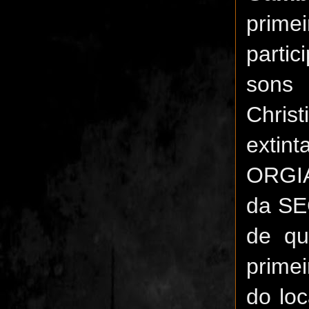
prime
parti
sons
Chris
extin
ORGIA
da SE
de qu
prime
do lo