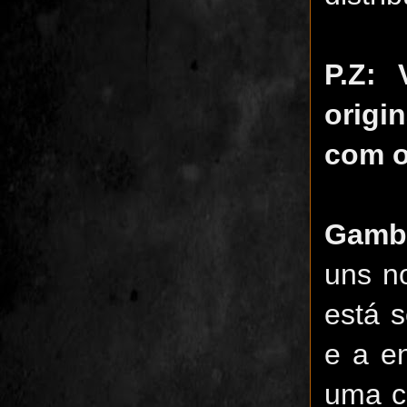
P.Z:
origi
com o
Gamb
uns n
está 
e a e
uma c