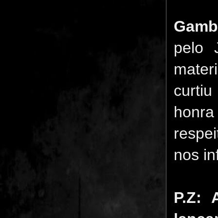
Gamb
pelo
mater
curtiu
honra
respei
nos in
P.Z: 