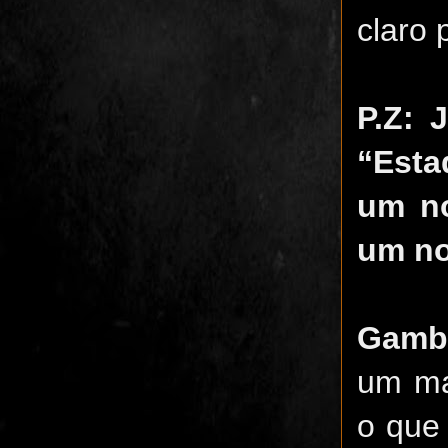
claro 
P.Z: 
“Esta
um no
um no
Gamb
um ma
o que