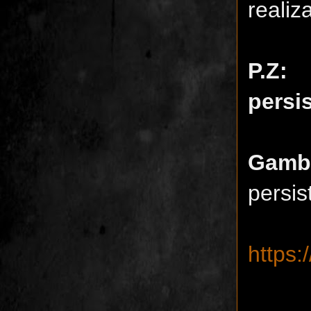
realiza
P.Z:
persi
Gam
persis
https: