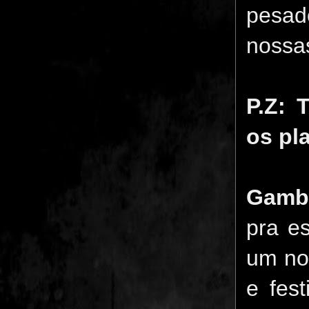
pesad
nossas
P.Z: 
os pl
Gamb
pra e
um nov
e fes