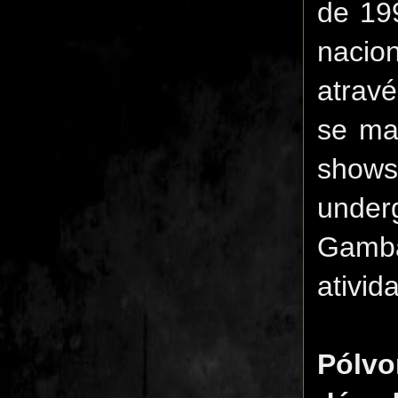
de 19
nacio
atrav
se ma
shows
under
Gambá
ativid
Pólvo