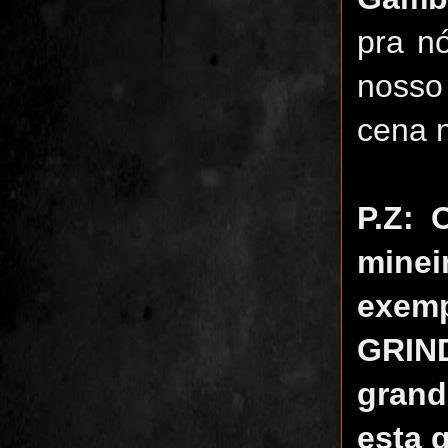
pra n
nosso
cena n
P.Z:
mine
exem
GRIN
grand
esta 