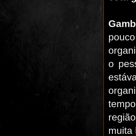
Gamb
pouco
organi
o pes
estáv
organ
tempo
regiã
muita