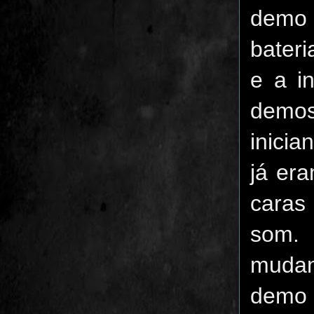
demo 
bateri
e a i
demos
inici
já er
caras
som. 
muda
demo 