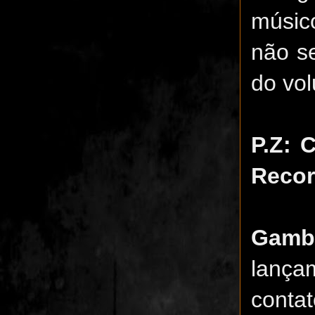
músic
não se
do vol
P.Z: 
Reco
Gamb
lança
conta