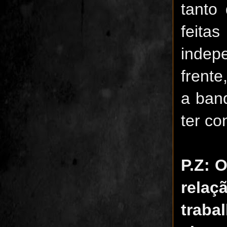
tanto
feit
indepe
frente
a ban
ter co
P.Z: 
relaç
traba