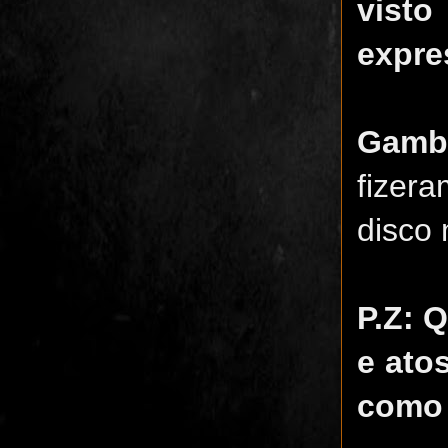
vist
expre
Gam
fizer
disco 
P.Z: 
e ato
como 