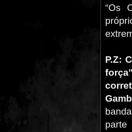
“Os C
própr
extre
P.Z: 
força
corre
Gamb
banda
parte