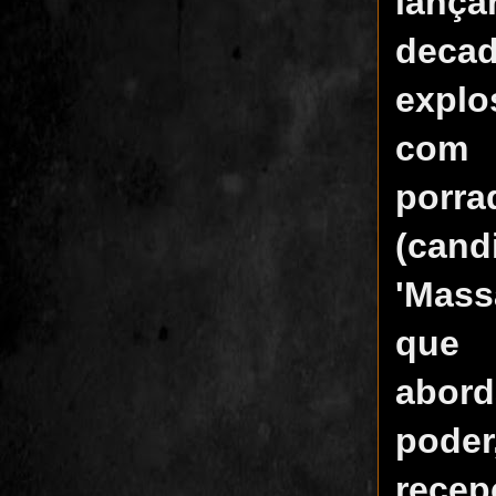
lanç
decad
explo
com '
porra
(can
'Mass
que 
abord
poder
recep