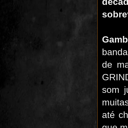
décad
sobre
Gamb
banda
de ma
GRIND
som j
muita
até c
que m