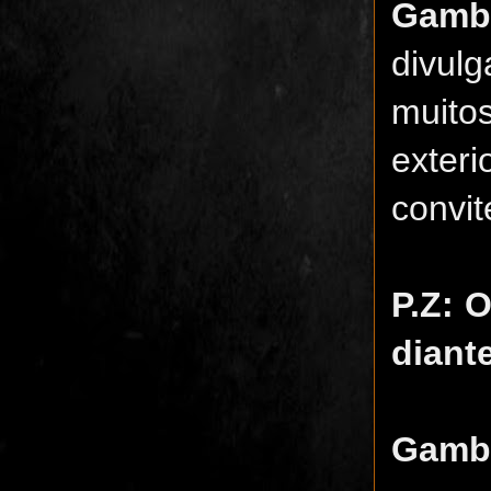
Gam
divul
muito
exter
convit
P.Z: 
diant
Gamb