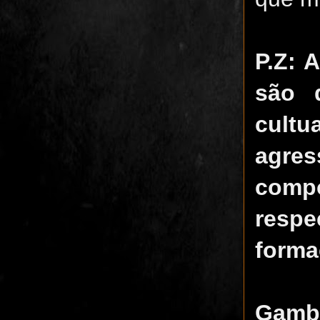
P.Z: 
são 
cult
agre
comp
respe
forma
Gamb