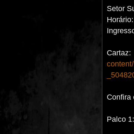
Setor S
Horário:
Ingress
C
conten
_50482
Confira
Palco 1