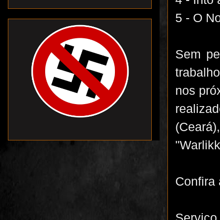
5 - O No
Sem per
trabalh
nos pró
realiza
(Ceará)
"Warlikk
Confira
Serviço 