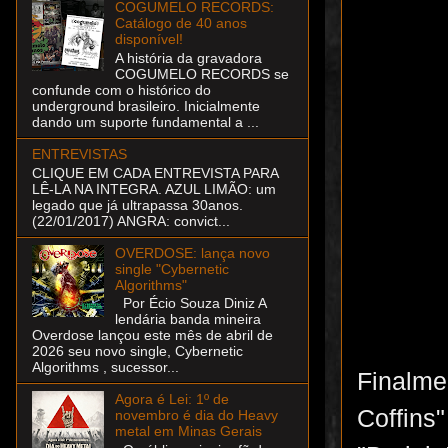
COGUMELO RECORDS:
Catálogo de 40 anos
disponível!
A história da gravadora
COGUMELO RECORDS se
confunde com o histórico do
underground brasileiro. Inicialmente
dando um suporte fundamental a ...
ENTREVISTAS
CLIQUE EM CADA ENTREVISTA PARA
LÊ-LA NA INTEGRA. AZUL LIMÃO: um
legado que já ultrapassa 30anos.
(22/01/2017) ANGRA: convict...
OVERDOSE: lança novo
single "Cybernetic
Algorithms"
Por Écio Souza Diniz A
lendária banda mineira
Overdose lançou este mês de abril de
2026 seu novo single, Cybernetic
Algorithms , sucessor...
Finalme
Agora é Lei: 1º de
Coffins
novembro é dia do Heavy
metal em Minas Gerais