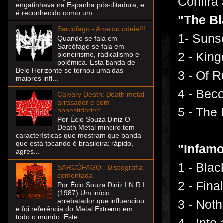
Confira 
engatinhava na Espanha pós-ditadura, e
é reconhecido como um ...
"The Bl
Sarcófago - Ame ou odeie!!!
1- Suns
Quando se fala em
Sarcófago se fala em
2 - Kin
pioneirismo, radicalismo e
polêmica. Esta banda de
Belo Horizonte se tornou uma das
3 - Of 
maiores infl...
4 - Bec
Calvary Death: Death metal
arrasador e com
5 - The 
honestidade!!
Por Écio Souza Diniz O
Death Metal mineiro tem
características que mostram que banda
que está tocando é brasileira: rápido,
"Infamo
agres...
1 - Bla
SARCÓFAGO - Discografia
comentada
2 - Fin
Por Écio Souza Diniz I.N.R.I
(1987) Um início
arrebatador que influenciou
3 - Not
e foi referência do Metal Extremo em
todo o mundo. Este...
4 - Int