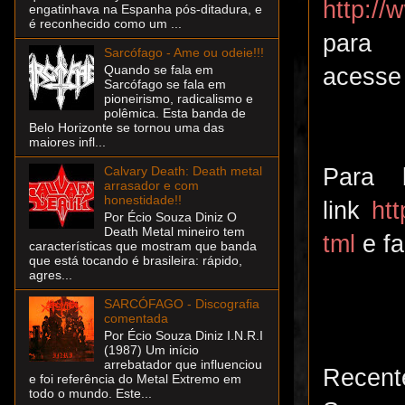
http:/
engatinhava na Espanha pós-ditadura, e
é reconhecido como um ...
par
Sarcófago - Ame ou odeie!!!
Quando se fala em
acesse
Sarcófago se fala em
pioneirismo, radicalismo e
polêmica. Esta banda de
Belo Horizonte se tornou uma das
maiores infl...
Para 
Calvary Death: Death metal
arrasador e com
honestidade!!
link
ht
Por Écio Souza Diniz O
Death Metal mineiro tem
tml
e f
características que mostram que banda
que está tocando é brasileira: rápido,
agres...
SARCÓFAGO - Discografia
comentada
Por Écio Souza Diniz I.N.R.I
(1987) Um início
arrebatador que influenciou
Recent
e foi referência do Metal Extremo em
todo o mundo. Este...