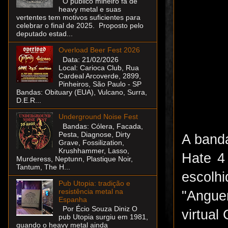
O público mineiro fã de
heavy metal e suas
vertentes tem motivos suficientes para
celebrar o final de 2025. Proposto pelo
deputado estad...
Overload Beer Fest 2026
Data: 21/02/2026
Local: Carioca Club, Rua
Cardeal Arcoverde, 2899,
Pinheiros, São Paulo - SP
Bandas: Obituary (EUA), Vulcano, Surra,
D.E.R...
Underground Noise Fest
Bandas: Cólera, Facada,
Pesta, Diagnose, Dirty
A band
Grave, Fossilization,
Krushhammer, Lasso,
Hate 4
Murderess, Neptunn, Plastique Noir,
Tantum, The H...
escolh
Pub Utopia: tradição e
resistência metal na
"Angue
Espanha
Por Écio Souza Diniz O
virtual 
pub Utopia surgiu em 1981,
quando o heavy metal ainda