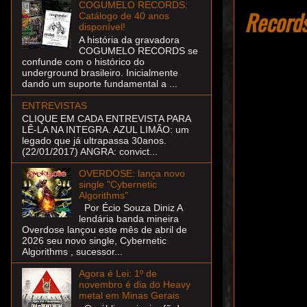
COGUMELO RECORDS:
Records
Catálogo de 40 anos
disponível!
A história da gravadora
COGUMELO RECORDS se
confunde com o histórico do
underground brasileiro. Inicialmente
dando um suporte fundamental a ...
ENTREVISTAS
CLIQUE EM CADA ENTREVISTA PARA
LÊ-LA NA INTEGRA. AZUL LIMÃO: um
legado que já ultrapassa 30anos.
(22/01/2017) ANGRA: convict...
OVERDOSE: lança novo
single "Cybernetic
Algorithms"
Por Écio Souza Diniz A
lendária banda mineira
Overdose lançou este mês de abril de
2026 seu novo single, Cybernetic
Algorithms , sucessor...
Agora é Lei: 1º de
novembro é dia do Heavy
metal em Minas Gerais