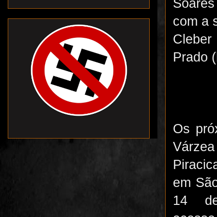
Soares
com a s
Cleber 
Prado (
Os pró
Várzea
Piraci
em São 
14 de