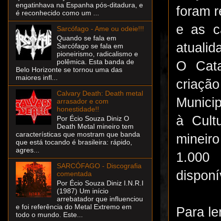
engatinhava na Espanha pós-ditadura, e
foram r
é reconhecido como um ...
e as c
Sarcófago - Ame ou odeie!!!
Quando se fala em
atualid
Sarcófago se fala em
pioneirismo, radicalismo e
polêmica. Esta banda de
O Cata
Belo Horizonte se tornou uma das
maiores infl...
criaçã
Calvary Death: Death metal
Municip
arrasador e com
honestidade!!
à Cult
Por Écio Souza Diniz O
Death Metal mineiro tem
características que mostram que banda
mineir
que está tocando é brasileira: rápido,
agres...
1.000 
SARCÓFAGO - Discografia
disponí
comentada
Por Écio Souza Diniz I.N.R.I
(1987) Um início
arrebatador que influenciou
e foi referência do Metal Extremo em
Para le
todo o mundo. Este...