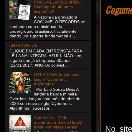
COGUMELO RECORDS:
Cogume
Catálogo de 40 anos
disponível!
A história da gravadora
COGUMELO RECORDS se
confunde com o histórico do
underground brasileiro. Inicialmente
dando um suporte fundamental a ...
ENTREVISTAS
CLIQUE EM CADA ENTREVISTA PARA
LÊ-LA NA INTEGRA. AZUL LIMÃO: um
legado que já ultrapassa 30anos.
(22/01/2017) ANGRA: convict...
OVERDOSE: lança novo
single "Cybernetic
Algorithms"
Por Écio Souza Diniz A
lendária banda mineira
Overdose lançou este mês de abril de
2026 seu novo single, Cybernetic
Algorithms , sucessor...
Agora é Lei: 1º de
novembro é dia do Heavy
No sit
metal em Minas Gerais