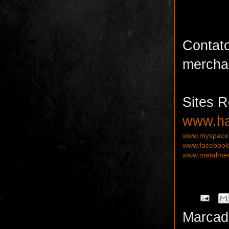
Co
mercha
Sites R
www.ha
www.myspace.
www.facebook
www.metalmed
Marcad