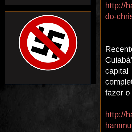
http://
do-chr
Recente
Cuiabá
capita
comple
fazer o
http://
hammur