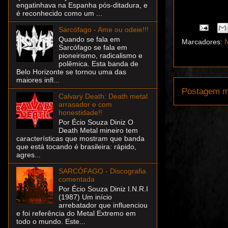
engatinhava na Espanha pós-ditadura, e
é reconhecido como um ...
Sarcófago - Ame ou odeie!!!
Quando se fala em
Marcadores:
N
Sarcófago se fala em
pioneirismo, radicalismo e
polêmica. Esta banda de
Belo Horizonte se tornou uma das
maiores infl...
Postagem m
Calvary Death: Death metal
arrasador e com
honestidade!!
Por Écio Souza Diniz O
Death Metal mineiro tem
características que mostram que banda
que está tocando é brasileira: rápido,
agres...
SARCÓFAGO - Discografia
comentada
Por Écio Souza Diniz I.N.R.I
(1987) Um início
arrebatador que influenciou
e foi referência do Metal Extremo em
todo o mundo. Este...