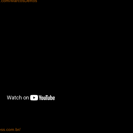
k.com/MarcosDeRos
ress.com.br/