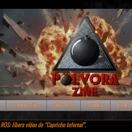
COMPILAÇÕES
VÍDEO BOX
AGENDA
EQUIPE
S: libera vídeo de “Capricho Infernal”.