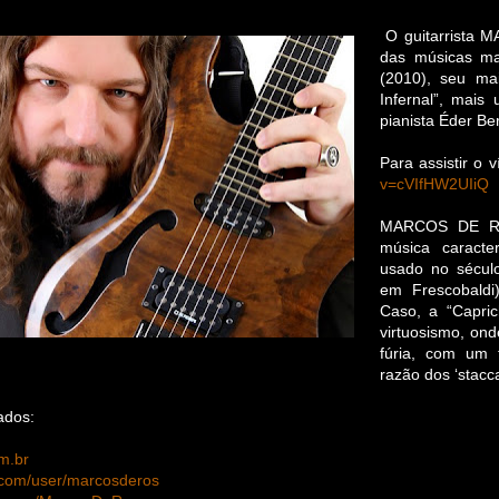
O guitarrista
das músicas ma
(2010), seu mai
Infernal”, mai
pianista Éder Be
Para assistir o 
v=cVIfHW2UIiQ
MARCOS DE ROS
música caracte
usado no século
em Frescobaldi)
Caso, a “Capric
virtuosismo, on
fúria, com um 
razão dos ‘stacca
ados:
m.br
com/user/marcosderos