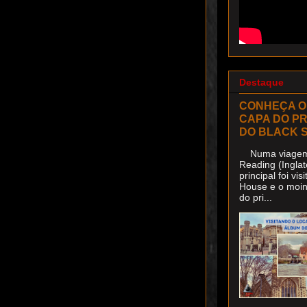
Destaque
CONHEÇA O
CAPA DO P
DO BLACK 
Numa viagem 
Reading (Inglat
principal foi v
House e o moin
do pri...