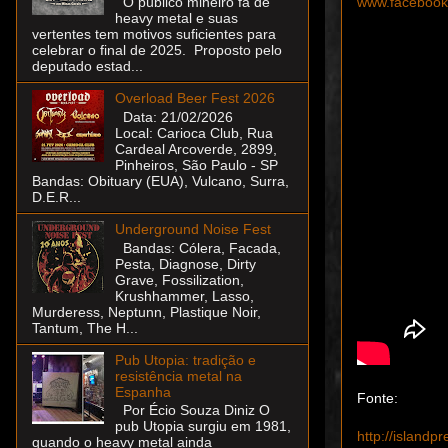
www.faceboo
O público mineiro fã de
heavy metal e suas
vertentes tem motivos suficientes para
celebrar o final de 2025. Proposto pelo
deputado estad...
Overload Beer Fest 2026
Data: 21/02/2026
Local: Carioca Club, Rua
Cardeal Arcoverde, 2899,
Pinheiros, São Paulo - SP
Bandas: Obituary (EUA), Vulcano, Surra,
D.E.R...
Underground Noise Fest
Bandas: Cólera, Facada,
Pesta, Diagnose, Dirty
Grave, Fossilization,
Krushhammer, Lasso,
Murderess, Neptunn, Plastique Noir,
Tantum, The H...
Pub Utopia: tradição e
resistência metal na
Espanha
Fonte:
Por Écio Souza Diniz O
pub Utopia surgiu em 1981,
http://islandp
quando o heavy metal ainda