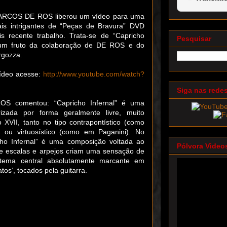
 MARCOS DE ROS liberou um vídeo para uma
is intrigantes de “Peças de Bravura” DVD
s recente trabalho. Trata-se de “Capricho
Pesquisar
s um fruto da colaboração de DE ROS e do
rgozza.
vídeo acesse:
http://www.youtube.com/watch?
Siga nas rede
 comentou: “Capricho Infernal” é uma
rizada por forma geralmente livre, muito
 XVII, tanto no tipo contrapontístico (como
 ou virtuosístico (como em Paganini). No
ho Infernal” é uma composição voltada ao
Pólvora Video
de escalas e arpejos criam uma sensação de
tema central absolutamente marcante em
tos’, tocados pela guitarra.