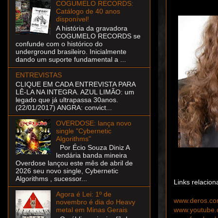
COGUMELO RECORDS:
Catálogo de 40 anos
disponível!
A história da gravadora
COGUMELO RECORDS se
confunde com o histórico do
underground brasileiro. Inicialmente
dando um suporte fundamental a ...
ENTREVISTAS
CLIQUE EM CADA ENTREVISTA PARA
LÊ-LA NA INTEGRA. AZUL LIMÃO: um
legado que já ultrapassa 30anos.
(22/01/2017) ANGRA: convict...
OVERDOSE: lança novo
single "Cybernetic
Algorithms"
Por Écio Souza Diniz A
lendária banda mineira
Overdose lançou este mês de abril de
2026 seu novo single, Cybernetic
Algorithms , sucessor...
Links relacion
Agora é Lei: 1º de
www.deros.co
novembro é dia do Heavy
www.youtube.
metal em Minas Gerais