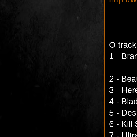
O trackl
1 - Br
2 - Bea
3 - Her
4 - Bla
5 - Des
6 - Kil
7 - Ult