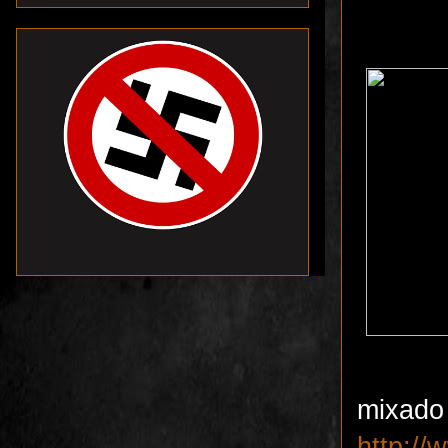
mixado
http:/