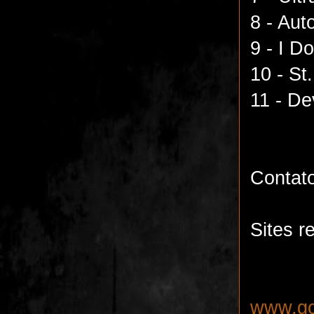
8 - Aut
9 - I Do
10 - St.
11 - De
Contat
Sites r
www.go